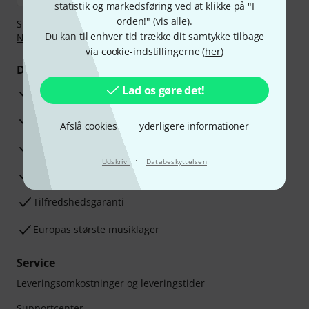
statistik og markedsføring ved at klikke på "I
orden!" (
vis alle
).
Sikker betaling med Bankoverførsel, PayPal,
Klarna Betal
Du kan til enhver tid trække dit samtykke tilbage
Nu
,
Klarna betaling i rater
eller Kreditkort.
via cookie-indstillingerne (
her
)
Dine fordele
Lad os gøre det!
3 års Thomann Garanti
30 dages money back garanti
Afslå cookies
yderligere informationer
Reparationsservice
·
Udskriv
Databeskyttelsen
Råd fra vores eksperter
Tilfredshedsgaranti
Europas største musiklager
Service
Leveringsomkostninger og leveringstider
Supportcenter