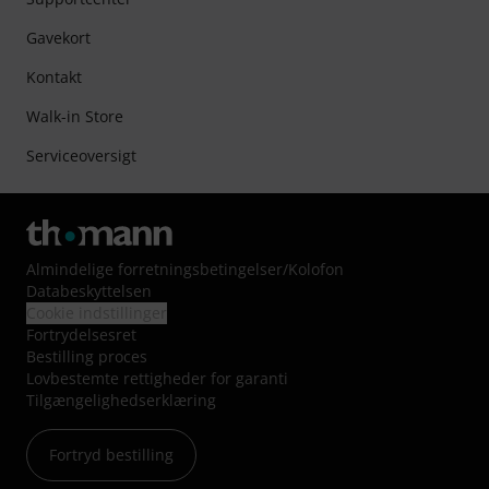
Gavekort
Kontakt
Walk-in Store
Serviceoversigt
Almindelige forretningsbetingelser
/
Kolofon
Databeskyttelsen
Cookie indstillinger
Fortrydelsesret
Bestilling proces
Lovbestemte rettigheder for garanti
Tilgængelighedserklæring
Fortryd bestilling