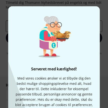
Tilmeld dig Thomann Nyhedsbrevet på engelsk og med lidt
held kan du vinde en af
50 gavekort
hver værdi
50 €
!
Inspirerende bidrag
Tilbud
Thomann-indsigter
Email adresse
*
Tilmeld dig nu
Når jeg klikker på "Tilmeld dig nu", erklærer jeg mig samtidig
indforstået med at modtage e-mail-reklame. Dette tilsagn kan når som
helst trækkes tilbage. Find yderligere informationer i vores
informationer om databeskyttelse
.
Serveret med kærlighed!
* Obligatorisk felt
Med vores cookies ønsker vi at tilbyde dig den
bedst mulige shoppingoplevelse med alt, hvad
Handl og betal sikkert
der hører til. Dette inkluderer for eksempel
passende tilbud, personlige annoncer og gemte
præferencer. Hvis du er okay med dette, skal du
blot acceptere brugen af cookies til præferencer,