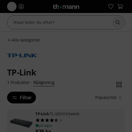
Start 
Alle kategorier
TP-Link
Rådgivning
1
Produkter
·
Filter
Popularitet
TP-Link
TL-SG1016 Switch
6
på lager
829
kr