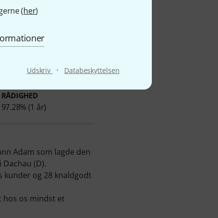
gerne (
her
)
nformationer
·
Udskriv
Databeskyttelsen
Ø AF VARER DER ER TIL
RÅDIGHED
97.28% (1 år)
rmann Adam som lagde den
 Dachau (D).
ores kunder og 28 knaldgodt
 hos os mindst et