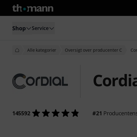
Shop
Service
Alle kategorier
Oversigt over producenter C
Cor
Cordi
145592
#21
Producenten