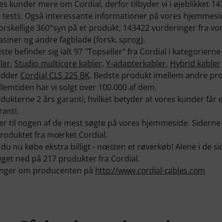
res kunder mere om Cordial, derfor tilbyder vi i øjeblikket 
. tests. Også interessante informationer på vores hjemmesi
 forskellige 360°syn på et produkt, 143422 vurderinger fra vo
iner og andre fagblade (forsk. sprog).
ste befinder sig ialt 97 "Topseller" fra Cordial i kategoriern
ler
,
Studio multicore kabler
,
Y-adapterkabler
,
Hybrid kabler
hedder
Cordial CLS 225 BK
. Bedste produkt imellem andre pro
llemtiden har vi solgt over 100.000 af dem.
ukterne 2 års garanti, hvilket betyder at vores kunder får et
ranti.
er til nogen af de mest søgte på vores hjemmeside. Siderne
oduktet fra mœrket Cordial.
du nu købe ekstra billigt - nœsten et røverkøb! Alene i de s
eget ned på 217 produkter fra Cordial.
ninger om producenten på
http://www.cordial-cables.com