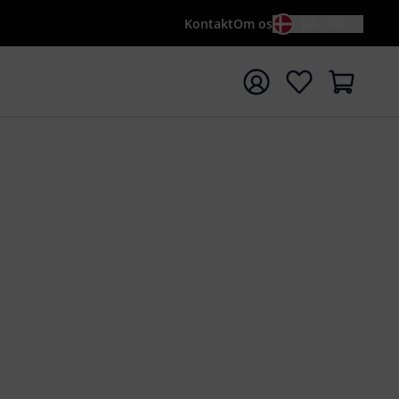
Kontakt
Om os
DA / KR
t søgning med søgeord {searchTerm}