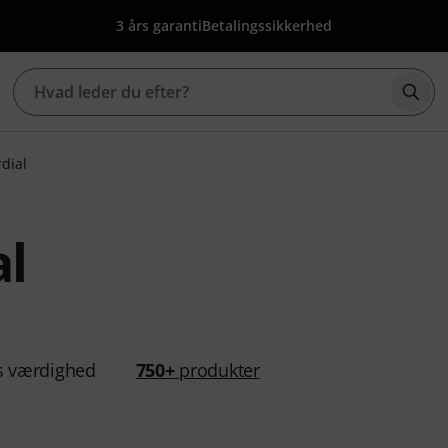
3 års garanti
Betalingssikkerhed
Star
dial
al
s værdighed
750+
produkter