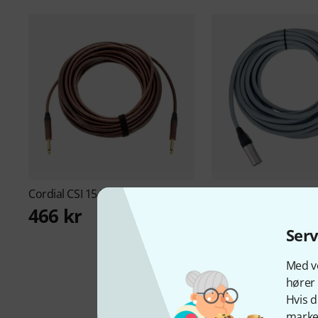
Cordial
CSI 15 PP-Metal B-Stock
Cordial
CTL 10 LM B-
466 kr
289 kr
Ser
Med vo
hører 
Hvis d
marked