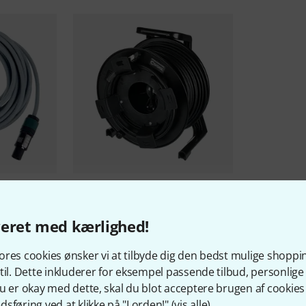
Stock
Cordial
CSE 50 HH-SD 6A PUR B-
Stock
3.999 kr
veret med kærlighed!
res cookies ønsker vi at tilbyde dig den bedst mulige shoppi
til. Dette inkluderer for eksempel passende tilbud, personli
u er okay med dette, skal du blot acceptere brugen af cookies t
sføring ved at klikke på "I orden!" (
vis alle
).