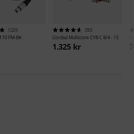
1225
283
 10 FM-BK
Cordial
Multicore CYB C 8/4 - 15
Co
1.325 kr
7