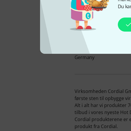
Du kan
FIRMAET LIGGER I
Germany
Virksomheden Cordial Gmb
første sten til opbygge 
Alt i alt har vi produkter
tilbud i vores nyeste Hot 
Cordial produkterene er 
produkt fra Cordial.