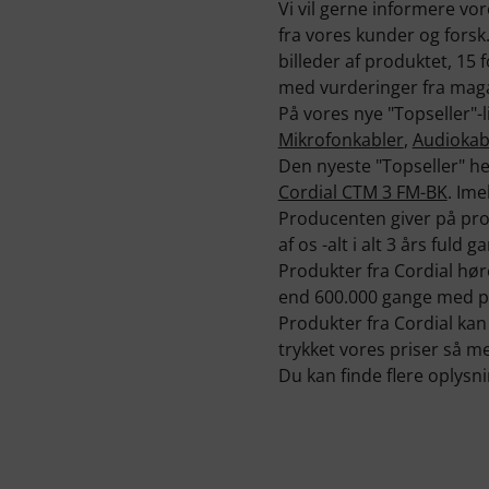
Vi vil gerne informere vo
fra vores kunder og forsk
billeder af produktet, 15
med vurderinger fra magas
På vores nye "Topseller"-li
Mikrofonkabler
,
Audiokab
Den nyeste "Topseller" 
Cordial CTM 3 FM-BK
. Ime
Producenten giver på prod
af os -alt i alt 3 års fuld ga
Produkter fra Cordial hør
end 600.000 gange med pr
Produkter fra Cordial kan 
trykket vores priser så m
Du kan finde flere oplys