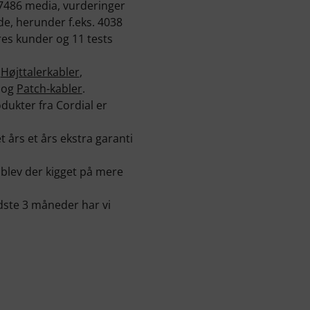
147486 media, vurderinger
de, herunder f.eks. 4038
res kunder og 11 tests
e
Højttalerkabler
,
og
Patch-kabler
.
dukter fra Cordial er
 års et års ekstra garanti
 blev der kigget på mere
idste 3 måneder har vi