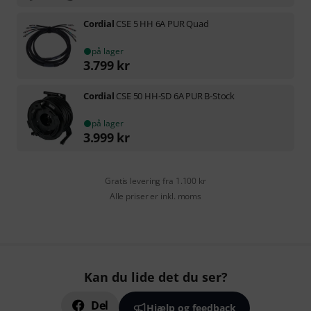
Cordial
CSE 5 HH 6A PUR Quad
på lager
3.799
kr
Cordial
CSE 50 HH-SD 6A PUR B-Stock
på lager
3.999
kr
Gratis levering fra 1.100 kr
Alle priser er inkl. moms
Kan du lide det du ser?
Del
Hjælp og feedback