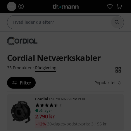
Start 
Cordial Netværkskabler
Rådgivning
33
Produkter
·
Filter
Popularitet
Cordial
CSE 50 NN-SD 5e PUR
2
på lager
2.790
kr
-12%
30-dages-bedste-pris
:
3.155
kr