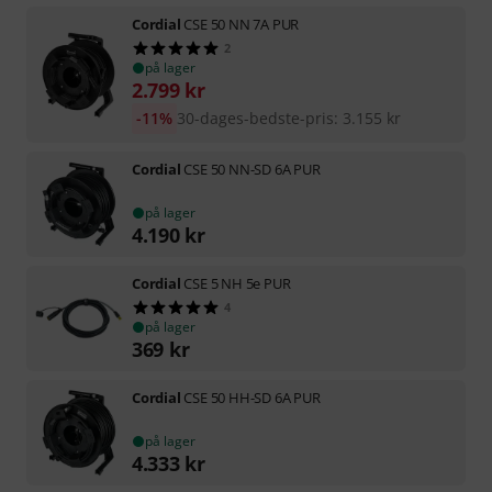
Cordial
CSE 50 NN 7A PUR
2
på lager
2.799
kr
-11%
30-dages-bedste-pris
:
3.155
kr
Cordial
CSE 50 NN-SD 6A PUR
på lager
4.190
kr
Cordial
CSE 5 NH 5e PUR
4
på lager
369
kr
Cordial
CSE 50 HH-SD 6A PUR
på lager
4.333
kr