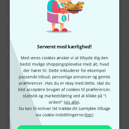
på lager
898
kr
Cordial
CSE 25 NN 7A PUR
på lager
2.499
kr
Serveret med kærlighed!
Med vores cookies ønsker vi at tilbyde dig den
Cordial
CSE 0,5 HH 5e PUR
bedst mulige shoppingoplevelse med alt, hvad
2
på lager
der hører til. Dette inkluderer for eksempel
195
kr
passende tilbud, personlige annoncer og gemte
præferencer. Hvis du er okay med dette, skal du
Cordial
CSE 20 HH 5e PUR
blot acceptere brugen af cookies til præferencer,
1
statistik og markedsføring ved at klikke på "I
på lager
orden!" (
vis alle
).
899
kr
Du kan til enhver tid trække dit samtykke tilbage
via cookie-indstillingerne (
her
)
Cordial
CSE 0,5 NH 5e PUR
3