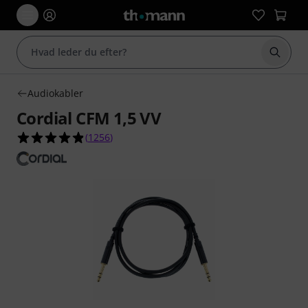
Start 
Audiokabler
Cordial CFM 1,5 VV
4.8 ud af 5 stjerner fra 1256 kundebedømmelse
(
1256
)