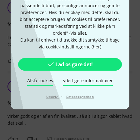
Good cable - good price point
passende tilbud, personlige annoncer og gemte
D
Dekadenz 23.04.2021
præferencer. Hvis du er okay med dette, skal du
blot acceptere brugen af cookies til præferencer,
forarbejdning
statistik og markedsføring ved at klikke på "I
orden!" (
vis alle
).
I use these for my studio monitors - works great and cannot
Du kan til enhver tid trække dit samtykke tilbage
complain about the price.
via cookie-indstillingerne (
her
)
0
0
ANMELD BEDØMMELSE
Lad os gøre det!
Afslå cookies
yderligere informationer
Cordial CFM 1,5 VV
J
JMPC 08.11.2020
·
Udskriv
Databeskyttelsen
forarbejdning
virker godt og er af en fin kvalitet , så alt i alt gør kablet hvad
det skal .
0
0
ANMELD BEDØMMELSE