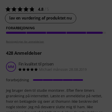
4.8
/ 5
lav en vurdering af produktet nu
FORARBEJDNING
Retningslinjer for anmeldelser
428
Anmeldelser
Fin kvalitet til prisen
MM
Michael månsson 28.08.2019
forarbejdning
Jeg bruger dem til studie monitorer. Efter flere timers
granskning på internettet. Læste en anmeldelse på nettet,
hvor en beklagede sig over at thomann ikke beskrev det
nogle steder. Jeg må desvære slutte mig til ham. Ikke