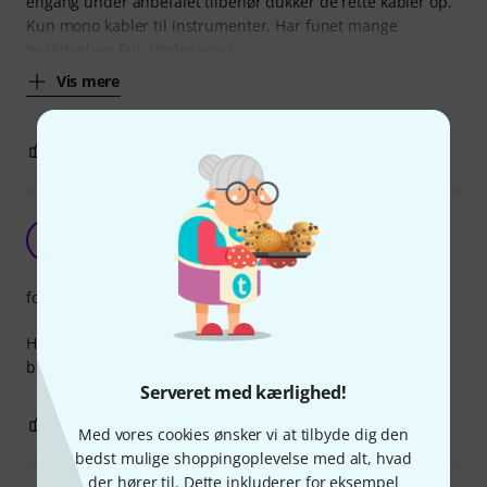
engang under anbefalet tilbehør dukker de rette kabler op.
Kun mono kabler til instrumenter. Har funet mange
beskrivelses fejl. Under jeres
Vis mere
1
0
ANMELD BEDØMMELSE
Perfekt
L
LokiFarbaute 18.11.2021
forarbejdning
Hvad kan jeg sige, lyden går ganske fint igennem, de bliver
brugt til mine studie monitors og lever varen så at sige
Serveret med kærlighed!
0
0
ANMELD BEDØMMELSE
Med vores cookies ønsker vi at tilbyde dig den
bedst mulige shoppingoplevelse med alt, hvad
der hører til. Dette inkluderer for eksempel