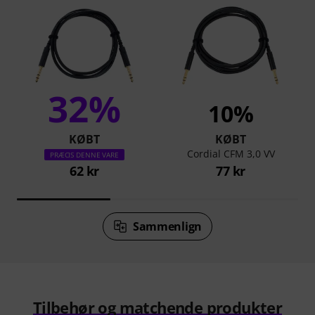
32%
10%
KØBT
KØBT
Cordial CFM 3,0 VV
PRÆCIS DENNE VARE
62 kr
77 kr
Sammenlign
Tilbehør og matchende produkter