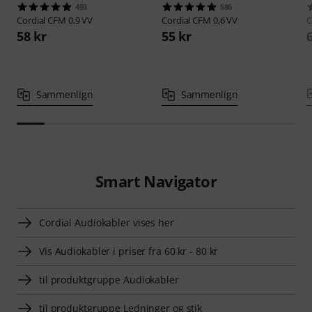
493
586
Cordial
CFM 0,9 VV
Cordial
CFM 0,6 VV
C
58 kr
55 kr
Sammenlign
Sammenlign
Smart Navigator
Cordial Audiokabler vises her
Vis Audiokabler i priser fra 60 kr - 80 kr
til produktgruppe Audiokabler
til produktgruppe Ledninger og stik