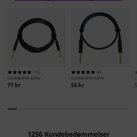
1153
586
Cordial
CFM 3,0 VV
Cordial
CFM 0,6 VV
C
77 kr
55 kr
1256
Kundebedømmelser