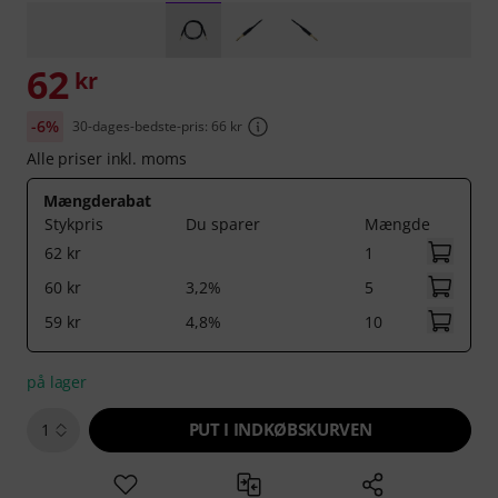
62
kr
-6%
30-dages-bedste-pris: 66 kr
Alle priser inkl. moms
Mængderabat
Stykpris
Du sparer
Mængde
62 kr
1
60 kr
3,2%
5
59 kr
4,8%
10
på lager
PUT I INDKØBSKURVEN
1