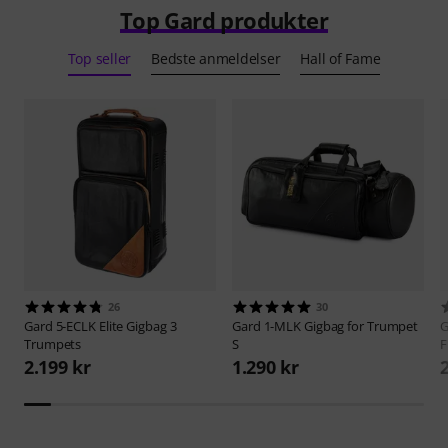
Top Gard produkter
Top seller
Bedste anmeldelser
Hall of Fame
26
30
Gard
5-ECLK Elite Gigbag 3
Gard
1-MLK Gigbag for Trumpet
G
Trumpets
S
F
2.199 kr
1.290 kr