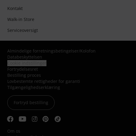
Kontakt
Walk-in Store
Serviceoversigt
Almindelige forretningsbetingelser
/
Kolofon
Databeskyttelsen
Cookie indstillinger
Fortrydelsesret
Bestilling proces
Lovbestemte rettigheder for garanti
Tilgængelighedserklæring
Fortryd bestilling
Om os