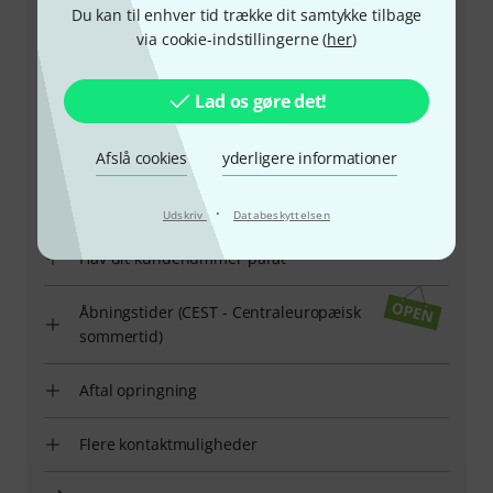
Du kan til enhver tid trække dit samtykke tilbage
via cookie-indstillingerne (
her
)
Lad os gøre det!
+45-78150202
Afslå cookies
yderligere informationer
Vores kundeservice står klar til at hjælpe, hvis du har
spørgsmål eller problemer efter dit køb.
·
Udskriv
Databeskyttelsen
Hav dit kundenummer parat
Åbningstider (CEST - Centraleuropæisk
sommertid)
Aftal opringning
Flere kontaktmuligheder