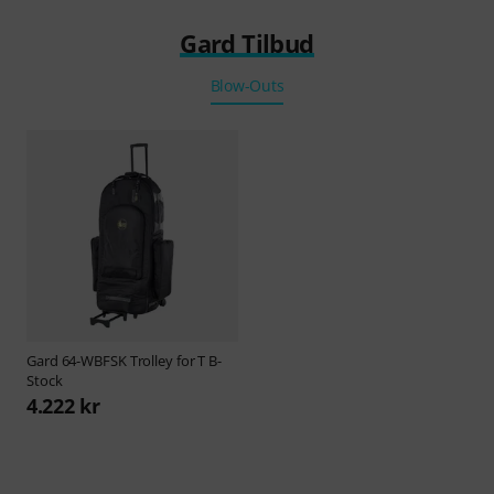
Gard Tilbud
Blow-Outs
Gard
64-WBFSK Trolley for T B-
Stock
4.222 kr