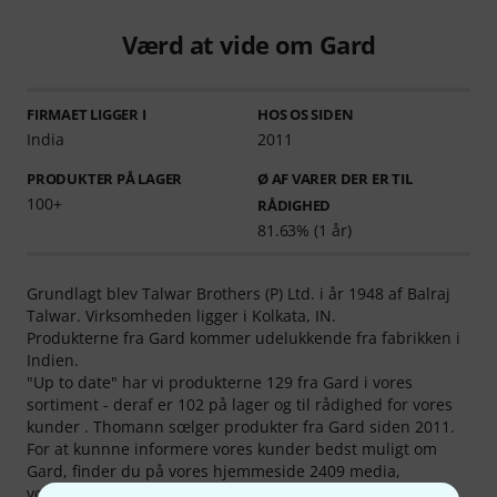
Værd at vide om Gard
FIRMAET LIGGER I
HOS OS SIDEN
India
2011
PRODUKTER PÅ LAGER
Ø AF VARER DER ER TIL
100+
RÅDIGHED
81.63% (1 år)
Grundlagt blev Talwar Brothers (P) Ltd. i år 1948 af Balraj
Talwar. Virksomheden ligger i Kolkata, IN.
Produkterne fra Gard kommer udelukkende fra fabrikken i
Indien.
"Up to date" har vi produkterne 129 fra Gard i vores
sortiment - deraf er 102 på lager og til rådighed for vores
kunder . Thomann sœlger produkter fra Gard siden 2011.
For at kunnne informere vores kunder bedst muligt om
Gard, finder du på vores hjemmeside 2409 media,
vœrdimåler af produkter og forsk. test af produkter fra