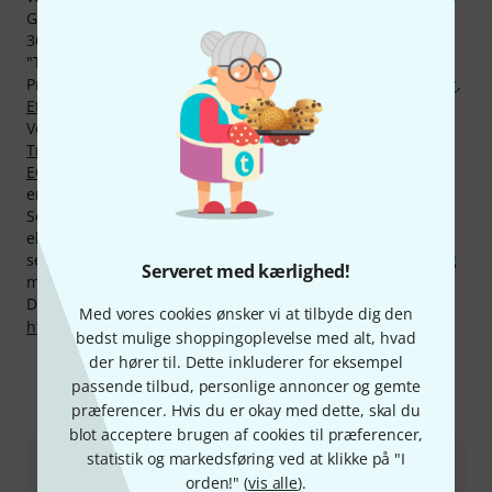
Gard - herunder 1532 billeder af produktet, 54 forskellige
360° syn på billeder og 823 vurderinger fra vores kunder.
"Topseller" fra Gard er i øjeblikket under
Produktkategorien
Etuier til flygelhorn
,
Etuier til trompeter
,
Etuier til basuner
og
Etuier til Mundstykker
.
Vores favorit "Topseller" hedder
Gard 9-ECSK Elite Gigbag
Trpt/ Flgh
. Det total hotteste Produkt fra Gard er
Gard 5-
ECSK Elite Gigbag 3 Trumpets
. Dette produkt blev mere
end 1.000 gange købt hos os.
Selvfølgelig har vi også på produkter fra Gard vores
eksklusive 30-dages-penge garanti, 3 års garanti og ekstra
service som vores kompetente fagfolk, reperaturservice og
Serveret med kærlighed!
meget mere.
Du kan finde flere oplysninger om producenten på
Med vores cookies ønsker vi at tilbyde dig den
http://www.gardbags.com
bedst mulige shoppingoplevelse med alt, hvad
der hører til. Dette inkluderer for eksempel
passende tilbud, personlige annoncer og gemte
præferencer. Hvis du er okay med dette, skal du
Sådan kontakter du os
blot acceptere brugen af cookies til præferencer,
statistik og markedsføring ved at klikke på "I
Kundeservice Danmark
orden!" (
vis alle
).