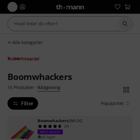
Start 
Alle kategorier
Boomwhackers
Rådgivning
15
Produkter
·
Filter
Popularitet
Boomwhackers
BW-DG
285
MEST SOLGTE
på lager