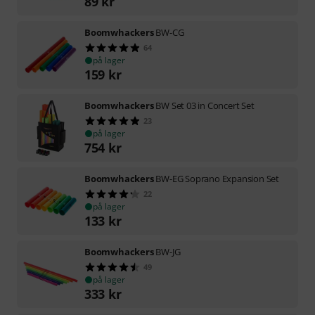
89
kr
Boomwhackers
BW-CG
64
på lager
159
kr
Boomwhackers
BW Set 03 in Concert Set
23
på lager
754
kr
Boomwhackers
BW-EG Soprano Expansion Set
22
på lager
133
kr
Boomwhackers
BW-JG
49
på lager
333
kr