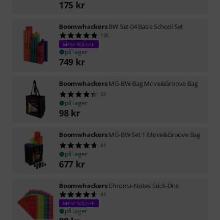
175
kr
Boomwhackers
BW Set 04 Basic School Set
126
MEST SOLGTE
på lager
749
kr
Boomwhackers
MG-BW-Bag Move&Groove Bag
33
på lager
98
kr
Boomwhackers
MG-BW Set 1 Move&Groove Bag
41
på lager
677
kr
Boomwhackers
Chroma-Notes Stick-Ons
41
MEST SOLGTE
på lager