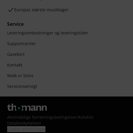
Europas største musiklager
Service
Leveringsomkostninger og leveringstider
Supportcenter
Gavekort
Kontakt
Walk-in Store
Serviceoversigt
Almindelige forretningsbetingelser
/
Kolofon
Databeskyttelsen
Cookie indstillinger