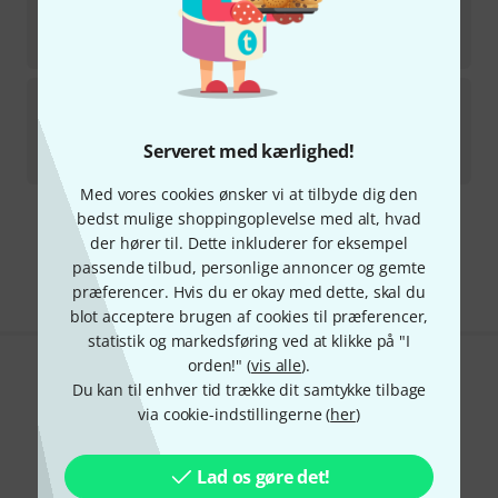
2
på lager
159
kr
Boomwhackers
BW Backpack
9
Forventes på lager d. 2-5 dage
Serveret med kærlighed!
189
kr
Med vores cookies ønsker vi at tilbyde dig den
bedst mulige shoppingoplevelse med alt, hvad
Gratis levering fra 1.100 kr
der hører til. Dette inkluderer for eksempel
Alle priser er inkl. moms
passende tilbud, personlige annoncer og gemte
præferencer. Hvis du er okay med dette, skal du
blot acceptere brugen af cookies til præferencer,
statistik og markedsføring ved at klikke på "I
orden!" (
vis alle
).
Kan du lide det du ser?
Du kan til enhver tid trække dit samtykke tilbage
via cookie-indstillingerne (
her
)
Del
Hjælp og feedback
Lad os gøre det!