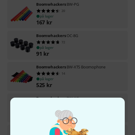
Boomwhackers
BW-PG
20
på lager
167
kr
Boomwhackers
OC-8G
72
på lager
91
kr
Boomwhackers
BW-XTS Boomophone
14
på lager
525
kr
Boomwhackers
BW-KG
24
på lager
258
kr
Boomwhackers
BW-XT-8G XyloTote Tube Holder