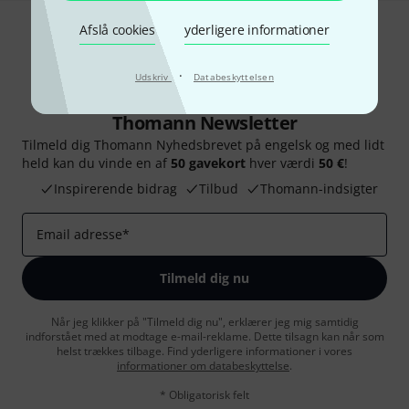
Afslå cookies
yderligere informationer
·
Udskriv
Databeskyttelsen
Thomann Newsletter
Tilmeld dig Thomann Nyhedsbrevet på engelsk og med lidt
held kan du vinde en af
50 gavekort
hver værdi
50 €
!
Inspirerende bidrag
Tilbud
Thomann-indsigter
Email adresse
*
Tilmeld dig nu
Når jeg klikker på "Tilmeld dig nu", erklærer jeg mig samtidig
indforstået med at modtage e-mail-reklame. Dette tilsagn kan når som
helst trækkes tilbage. Find yderligere informationer i vores
informationer om databeskyttelse
.
* Obligatorisk felt