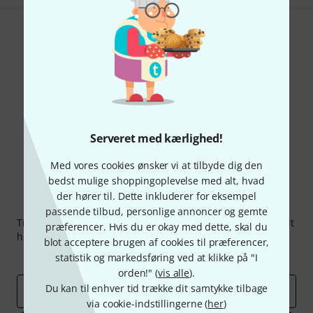
Kan du lide det du ser?
Del
Hjælp og feedback
Serveret med kærlighed!
Med vores cookies ønsker vi at tilbyde dig den
bedst mulige shoppingoplevelse med alt, hvad
der hører til. Dette inkluderer for eksempel
Thomann Newsletter
passende tilbud, personlige annoncer og gemte
Tilmeld dig Thomann Nyhedsbrevet på engelsk og med lidt
præferencer. Hvis du er okay med dette, skal du
held kan du vinde en af
50 gavekort
hver værdi
50 €
!
blot acceptere brugen af cookies til præferencer,
Inspirerende bidrag
Tilbud
Thomann-indsigter
statistik og markedsføring ved at klikke på "I
orden!" (
vis alle
).
Du kan til enhver tid trække dit samtykke tilbage
Email adresse
*
via cookie-indstillingerne (
her
)