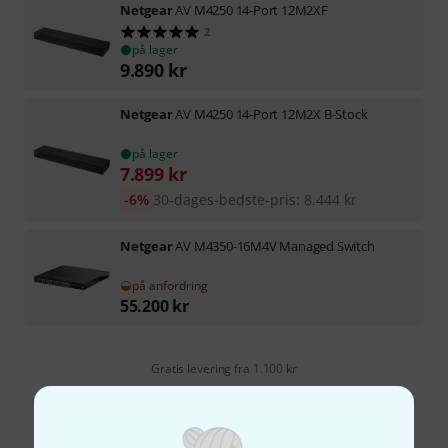
Netgear
AV M4250 14-Port 12M2XF
2
på lager
9.890
kr
Netgear
AV M4250 14-Port 12M2X B-Stock
på lager
7.899
kr
-6%
30-dages-bedste-pris
:
8.444
kr
Netgear
AV M4350-16M4V Managed Switch
på anfordring
55.200
kr
Gratis levering fra 1.100 kr
Alle priser er inkl. moms