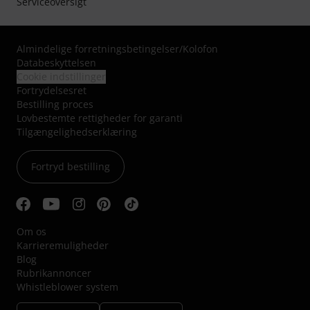
Serviceoversigt
Almindelige forretningsbetingelser
/
Kolofon
Databeskyttelsen
Cookie indstillinger
Fortrydelsesret
Bestilling proces
Lovbestemte rettigheder for garanti
Tilgængelighedserklæring
Fortryd bestilling
Om os
Karrieremuligheder
Blog
Rubrikannoncer
Whistleblower system