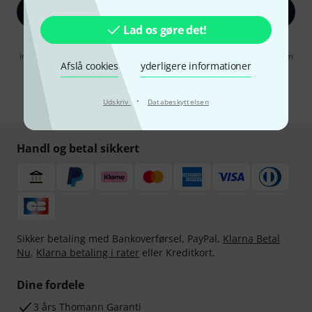
Tilmeld dig nu
Lad os gøre det!
Når jeg klikker på "Tilmeld dig nu", erklærer jeg mig samtidig
indforstået med at modtage e-mail-reklame. Dette tilsagn kan når som
Afslå cookies
yderligere informationer
helst trækkes tilbage. Find yderligere informationer i vores
informationer om databeskyttelse
.
·
* Obligatorisk felt
Udskriv
Databeskyttelsen
Handl og betal sikkert
Sikker betaling med Bankoverførsel, PayPal,
Klarna Betal
Nu
,
Klarna betaling i rater
eller Kreditkort.
Dine fordele
3 års Thomann Garanti