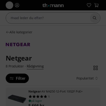
Start 
Alle kategorier
Netgear
Rådgivning
8
Produkter
·
Filter
Popularitet
Netgear
AV M4250 12-Port 10G2F PoE+
5
på lager
5.666
kr