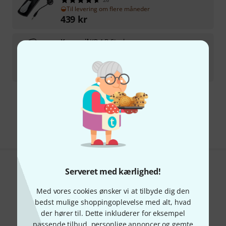
Til levering om flere måneder
439
kr
Kurzweil
KP-1 B-Stock
på lager
229
kr
Gratis levering fra 1.100 kr
Alle priser er inkl. moms
Serveret med kærlighed!
Kan du lide det du ser?
Med vores cookies ønsker vi at tilbyde dig den
Del
Hjælp og feedback
bedst mulige shoppingoplevelse med alt, hvad
der hører til. Dette inkluderer for eksempel
passende tilbud, personlige annoncer og gemte