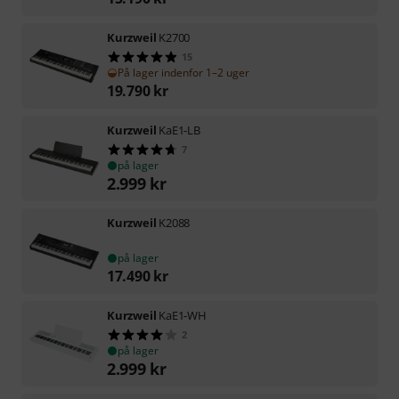
Kurzweil
K2700
15
På lager indenfor 1–2 uger
19.790
kr
Kurzweil
KaE1-LB
7
på lager
2.999
kr
Kurzweil
K2088
på lager
17.490
kr
Kurzweil
KaE1-WH
2
på lager
2.999
kr