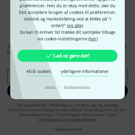
præferencer. Hvis du er okay med dette, skal du
blot acceptere brugen af cookies til præferencer,
statistik og markedsføring ved at klikke på "I
orden!" (
vis alle
).
Du kan til enhver tid trække dit samtykke tilbage
Thomann Newsletter
via cookie-indstillingerne (
her
)
Tilmeld dig Thomann Nyhedsbrevet på engelsk og med lidt
held kan du vinde en af
50 gavekort
hver værdi
50 €
!
Lad os gøre det!
Inspirerende bidrag
Tilbud
Thomann-indsigter
Afslå cookies
yderligere informationer
Email adresse
*
·
Udskriv
Databeskyttelsen
Tilmeld dig nu
Når jeg klikker på "Tilmeld dig nu", erklærer jeg mig samtidig
indforstået med at modtage e-mail-reklame. Dette tilsagn kan når som
helst trækkes tilbage. Find yderligere informationer i vores
informationer om databeskyttelse
.
* Obligatorisk felt