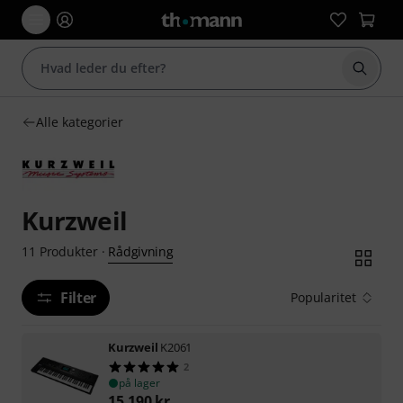
Start 
Alle kategorier
Kurzweil
Rådgivning
11
Produkter
·
Filter
Popularitet
Kurzweil
K2061
2
på lager
15.190
kr