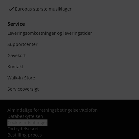
Europas største musiklager
Service
Leveringsomkostninger og leveringstider
Supportcenter
Gavekort
Kontakt
Walk-in Store
Serviceoversigt
Almindelige forretningsbetingelser
/
Kolofon
Databeskyttelsen
Cookie indstillinger
Fortrydelsesret
Bestilling proces