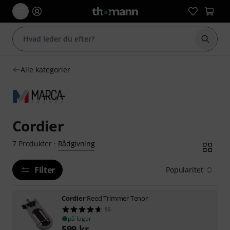
Start 
Alle kategorier
Cordier
Rådgivning
7
Produkter
·
Filter
Popularitet
Cordier
Reed Trimmer Tenor
55
på lager
599
kr