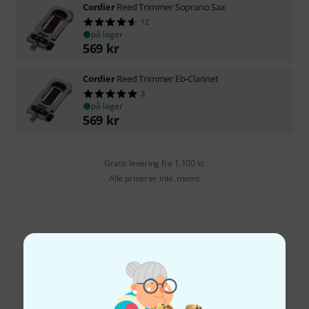
Cordier
Reed Trimmer Soprano Sax
12
på lager
569
kr
Cordier
Reed Trimmer Eb-Clarinet
3
på lager
569
kr
Gratis levering fra 1.100 kr
Alle priser er inkl. moms
Kan du lide det du ser?
Del
Hjælp og feedback