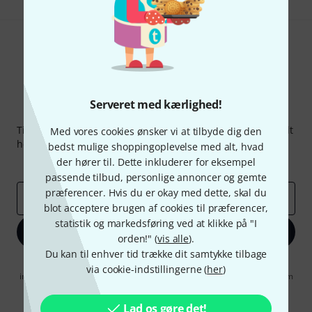
Serveret med kærlighed!
Thomann Newsletter
Tilmeld dig Thomann Nyhedsbrevet på engelsk og med lidt
Med vores cookies ønsker vi at tilbyde dig den
held kan du vinde en af
50 gavekort
hver værdi
50 €
!
bedst mulige shoppingoplevelse med alt, hvad
der hører til. Dette inkluderer for eksempel
Inspirerende bidrag
Tilbud
Thomann-indsigter
passende tilbud, personlige annoncer og gemte
præferencer. Hvis du er okay med dette, skal du
Email adresse
*
blot acceptere brugen af cookies til præferencer,
statistik og markedsføring ved at klikke på "I
Tilmeld dig nu
orden!" (
vis alle
).
Du kan til enhver tid trække dit samtykke tilbage
Når jeg klikker på "Tilmeld dig nu", erklærer jeg mig samtidig
via cookie-indstillingerne (
her
)
indforstået med at modtage e-mail-reklame. Dette tilsagn kan når som
helst trækkes tilbage. Find yderligere informationer i vores
informationer om databeskyttelse
.
Lad os gøre det!