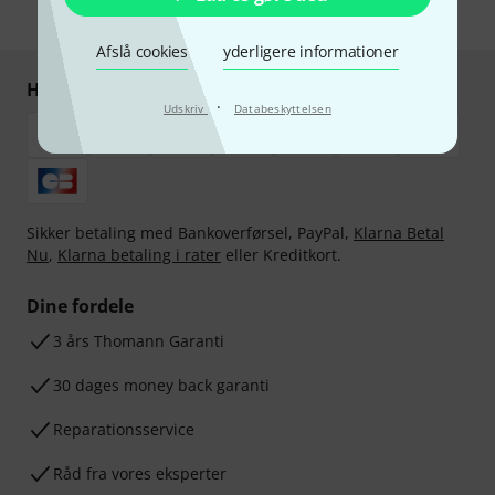
* Obligatorisk felt
Afslå cookies
yderligere informationer
Handl og betal sikkert
·
Udskriv
Databeskyttelsen
Sikker betaling med Bankoverførsel, PayPal,
Klarna Betal
Nu
,
Klarna betaling i rater
eller Kreditkort.
Dine fordele
3 års Thomann Garanti
30 dages money back garanti
Reparationsservice
Råd fra vores eksperter