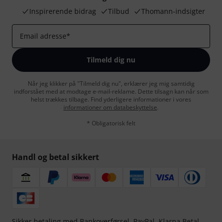
Inspirerende bidrag
Tilbud
Thomann-indsigter
Email adresse
*
Tilmeld dig nu
Når jeg klikker på "Tilmeld dig nu", erklærer jeg mig samtidig
indforstået med at modtage e-mail-reklame. Dette tilsagn kan når som
helst trækkes tilbage. Find yderligere informationer i vores
informationer om databeskyttelse
.
* Obligatorisk felt
Handl og betal sikkert
Sikker betaling med Bankoverførsel, PayPal,
Klarna Betal