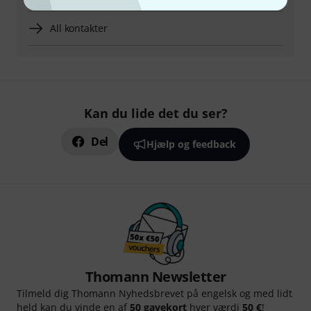
All kontakter
Kan du lide det du ser?
Del
Hjælp og feedback
Thomann Newsletter
Tilmeld dig Thomann Nyhedsbrevet på engelsk og med lidt
held kan du vinde en af
50 gavekort
hver værdi
50 €
!