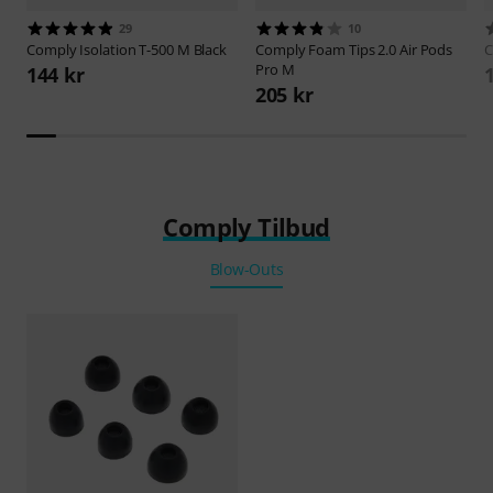
29
10
Comply
Isolation T-500 M Black
Comply
Foam Tips 2.0 Air Pods
Pro M
144 kr
205 kr
Comply Tilbud
Blow-Outs