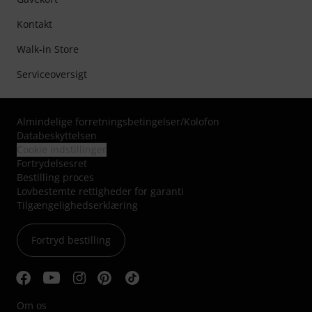
Kontakt
Walk-in Store
Serviceoversigt
Almindelige forretningsbetingelser
/
Kolofon
Databeskyttelsen
Cookie indstillinger
Fortrydelsesret
Bestilling proces
Lovbestemte rettigheder for garanti
Tilgængelighedserklæring
Fortryd bestilling
Om os