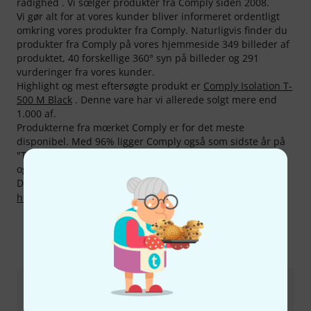
rådighed . Vi sœlger produkter fra Comply siden 2008.
Vi gør alt for at vores kunder bliver informeret ordentligt
omkring vores produkter fra Comply. Naturligvis finder du
produkter fra Comply på vores hjemmeside 349 billeder af
produktet, 40 forskellige 360° syn på billeder og 291
vurderinger fra vores kunder.
Highlight og mest eftersøgte produkt er
Comply Isolation T-
500 M Black
. Denne vare har vi allerede solgt mere end
1.000 af.
Produkterne fra mœrket Comply er for det meste
disponibel. Med 96% ligger Comply også som sidste år på
"Top 10%"-listen. Ialt 63 produkter er i øjeblikket på lager
og kan sendes omgående.
Du kan finde flere oplysninger om producenten på
http://www.complyfoam.com
Sådan kontakter du os
Kundeservice Danmark