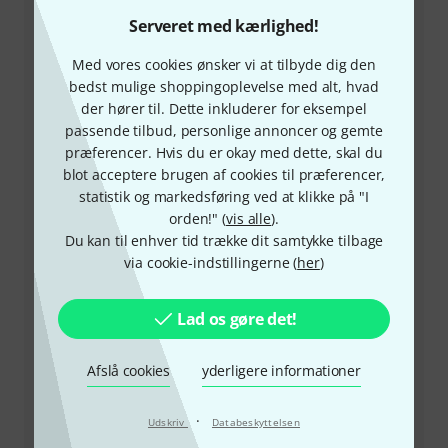
Serveret med kærlighed!
Med vores cookies ønsker vi at tilbyde dig den
bedst mulige shoppingoplevelse med alt, hvad
+45-78150202
der hører til. Dette inkluderer for eksempel
passende tilbud, personlige annoncer og gemte
Vores kundeservice står klar til at hjælpe, hvis du har
præferencer. Hvis du er okay med dette, skal du
spørgsmål eller problemer efter dit køb.
blot acceptere brugen af cookies til præferencer,
statistik og markedsføring ved at klikke på "I
orden!" (
vis alle
).
Hav dit kundenummer parat
Du kan til enhver tid trække dit samtykke tilbage
via cookie-indstillingerne (
her
)
Åbningstider (CEST - Centraleuropæisk
sommertid)
Lad os gøre det!
Aftal opringning
Afslå cookies
yderligere informationer
Flere kontaktmuligheder
·
Udskriv
Databeskyttelsen
Returvare