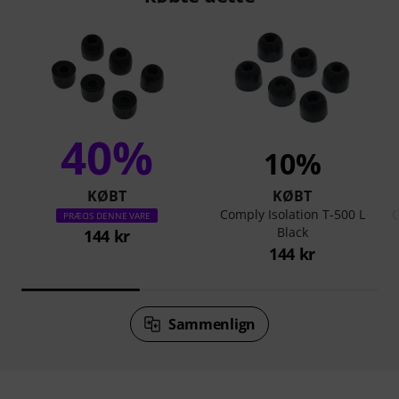
40%
10%
KØBT
KØBT
Comply Isolation T-500 L
C
PRÆCIS DENNE VARE
Black
144 kr
144 kr
Sammenlign