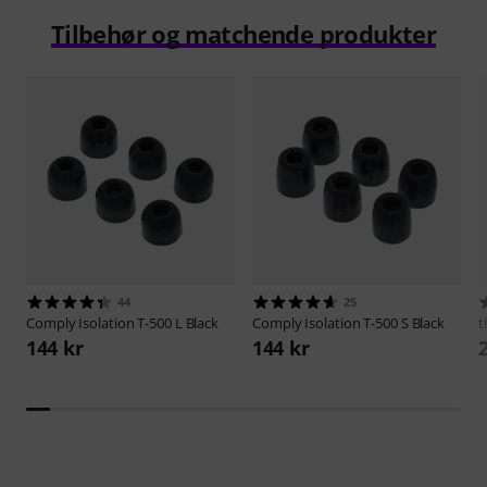
Tilbehør og matchende produkter
44
25
Comply
Isolation T-500 L Black
Comply
Isolation T-500 S Black
t
144 kr
144 kr