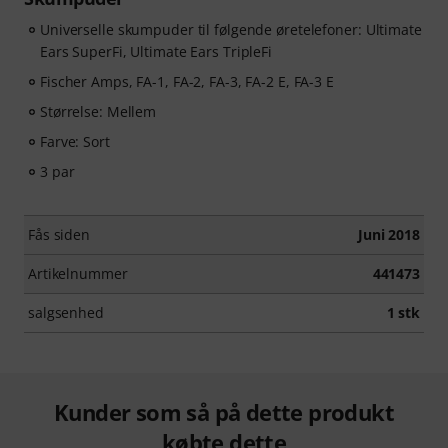
Universelle skumpuder til følgende øretelefoner: Ultimate
Ears SuperFi, Ultimate Ears TripleFi
Fischer Amps, FA-1, FA-2, FA-3, FA-2 E, FA-3 E
Størrelse: Mellem
Farve: Sort
3 par
Fås siden
Juni 2018
Artikelnummer
441473
salgsenhed
1 stk
Kunder som så på dette produkt
købte dette