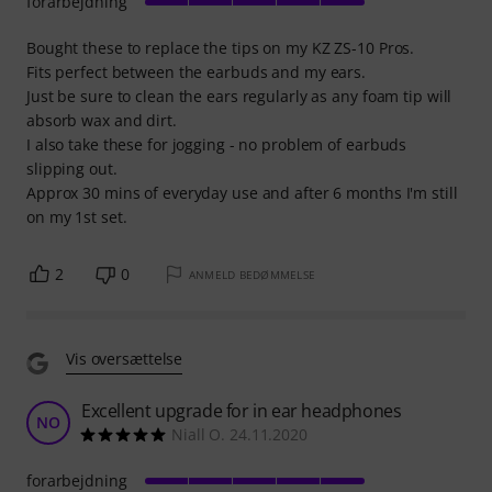
forarbejdning
Bought these to replace the tips on my KZ ZS-10 Pros.
Fits perfect between the earbuds and my ears.
Just be sure to clean the ears regularly as any foam tip will
absorb wax and dirt.
I also take these for jogging - no problem of earbuds
slipping out.
Approx 30 mins of everyday use and after 6 months I'm still
on my 1st set.
2
0
ANMELD BEDØMMELSE
Vis oversættelse
Excellent upgrade for in ear headphones
NO
Niall O. 24.11.2020
forarbejdning