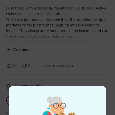
I use these with a set of Harman/Kardon SOHO II NC Active
Noise-Cancelling In-Ear Headphones.
These are far more comfortable than the supplied ear tips
(particualry the plastic ones) keeping my ears cooler for
longer. They also provide increased sound isolation and can
therefore monitor at lower volume levels.
Generally they last several months depending on
Vis mere
2
0
ANMELD BEDØMMELSE
Vis oversættelse
Great for KZ ZSN-PROs
D
Duncte 25.08.2023
Bought these for my KZs. Due to the foam they seal super