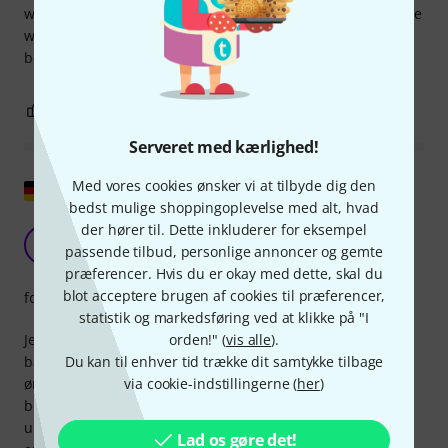
well and make the earbuds sound even better than they are
with the default tips. Also great noise isolation due to them
being foam tips.
0
0
ANMELD BEDØMMELSE
Serveret med kærlighed!
Med vores cookies ønsker vi at tilbyde dig den
Vis original
bedst mulige shoppingoplevelse med alt, hvad
der hører til. Dette inkluderer for eksempel
En investering der er værd at investere i
P
passende tilbud, personlige annoncer og gemte
Phlizz 07.08.2018
præferencer. Hvis du er okay med dette, skal du
blot acceptere brugen af cookies til præferencer,
forarbejdning
statistik og markedsføring ved at klikke på "I
orden!" (
vis alle
).
Jeg har altid haft problemer med at finde ørepropper, der
Du kan til enhver tid trække dit samtykke tilbage
både er komfortable og sikre, samtidig med at de forsegler
via cookie-indstillingerne (
her
)
øregangen og sidder i den rigtige dybde for at levere den
bedst mulige lyd. Enten var de for løse, eller også led lyden
under det, at de sad for dybt i øret. Comply-ørepropperne
Lad os gøre det!