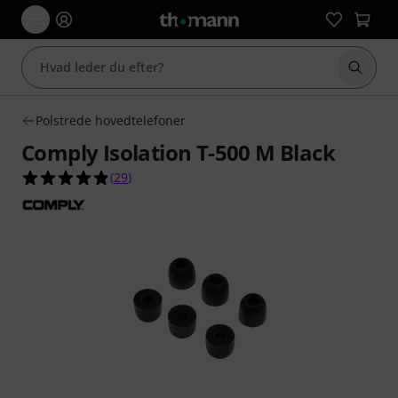
Start 
Polstrede hovedtelefoner
Comply Isolation T-500 M Black
4.9 ud af 5 stjerner fra 29 kundebedømmelser
(
29
)