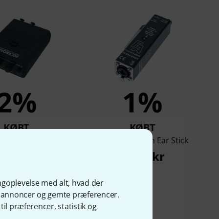
2%
1%
KØBT
KØBT
ard HA 3 In-Ear
Fischer Amps In Ear Stick
Amplifier
1.111 kr
422 kr
ngoplevelse med alt, hvad der
ge annoncer og gemte præferencer.
il præferencer, statistik og