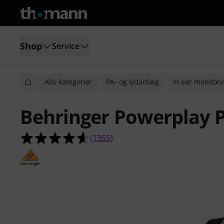
Shop
Service
Alle kategorier
PA- og lydanlæg
In ear monitori
Behringer Powerplay 
4.6 ud af 5 stjerner fra 1355 kund
(
1355
)