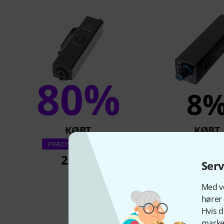
80%
8
KØBT
KØBT
Rockboard HA 1
PRÆCIS DENNE VARE
Amplifie
259 kr
Ser
266 k
Med vo
hører 
Hvis d
marked