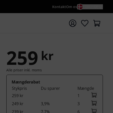
Kontakt
Om os
DA / KR
t søgning med søgeord {searchTerm}
259
kr
Alle priser inkl. moms
Mængderabat
Stykpris
Du sparer
Mængde
259 kr
1
249 kr
3,9%
3
239 kr
7,7%
6