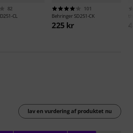
82
101
D251-CL
Behringer
SD251-CK
th
225 kr
4
lav en vurdering af produktet nu