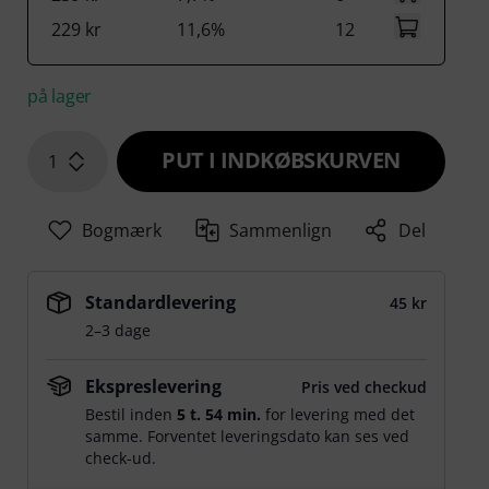
229 kr
11,6%
12
på lager
PUT I INDKØBSKURVEN
1
Bogmærk
Sammenlign
Del
Standardlevering
45 kr
2–3 dage
Ekspreslevering
Pris ved checkud
Bestil inden
5 t. 54 min.
for levering med det
samme. Forventet leveringsdato kan ses ved
check-ud.