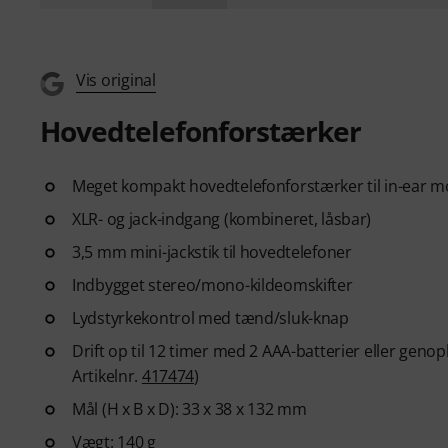
Vis original
Hovedtelefonforstærker
Meget kompakt hovedtelefonforstærker til in-ear m
XLR- og jack-indgang (kombineret, låsbar)
3,5 mm mini-jackstik til hovedtelefoner
Indbygget stereo/mono-kildeomskifter
Lydstyrkekontrol med tænd/sluk-knap
Drift op til 12 timer med 2 AAA-batterier eller genop
Artikelnr.
417474
)
Mål (H x B x D): 33 x 38 x 132 mm
Vægt: 140 g