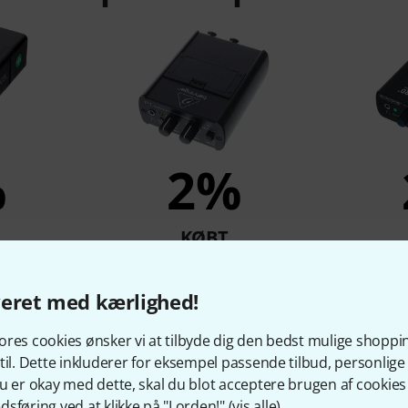
%
2%
KØBT
 In-Ear
Behringer Powerplay P1
Rockbo
r
309 kr
veret med kærlighed!
r
res cookies ønsker vi at tilbyde dig den bedst mulige shoppi
til. Dette inkluderer for eksempel passende tilbud, personli
u er okay med dette, skal du blot acceptere brugen af cookies t
Sammenlign
sføring ved at klikke på "I orden!" (
vis alle
).