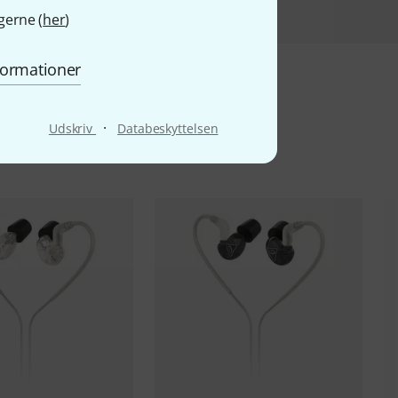
gerne (
her
)
nformationer
·
Udskriv
Databeskyttelsen
kter