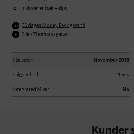
Inkluderer bælteklips
30 dages-Money Back garanti
30
3 års Thomann garanti
3
Fås siden
November 2018
salgsenhed
1 stk
Integrated Mixer
No
Kunder s