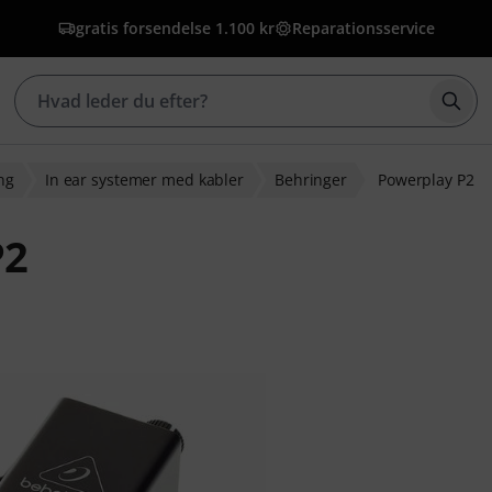
gratis forsendelse 1.100 kr
Reparationsservice
Star
ng
In ear systemer med kabler
Behringer
Powerplay P2
P2
ebedømmelser