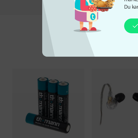
Du kan
Til