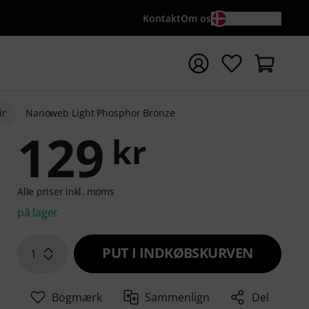
Kontakt
Om os
DA / KR
t søgning med søgeord {searchTerm}
ir
Nanoweb Light Phosphor Bronze
129
kr
Alle priser inkl. moms
på lager
PUT I INDKØBSKURVEN
1
Bogmærk
Sammenlign
Del