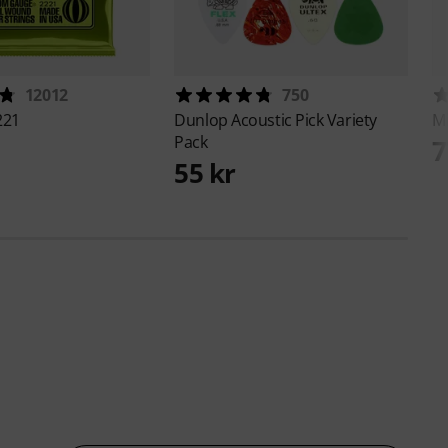
12012
750
221
Dunlop
Acoustic Pick Variety
M
Pack
7
55 kr