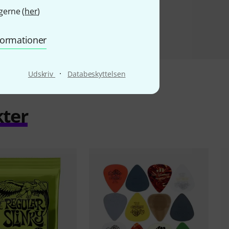
gerne (
her
)
nformationer
·
Udskriv
Databeskyttelsen
kter