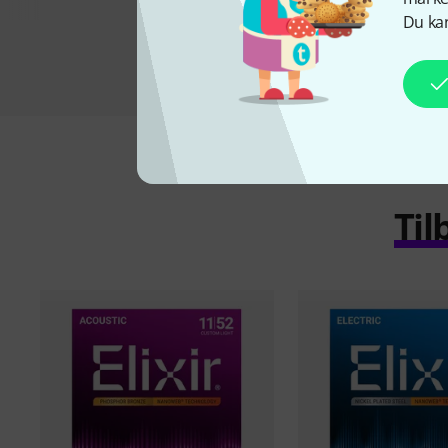
Du kan
Til