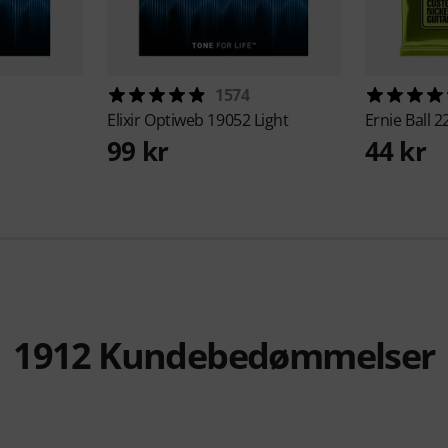
1574
Elixir
Optiweb 19052 Light
Ernie Ball
2
99 kr
44 kr
1912
Kundebedømmelser