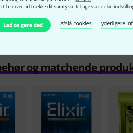
 til enhver tid trække dit samtykke tilbage via cookie-indstillin
Sammenlign
Afslå cookies
yderligere i
Lad os gøre det!
behør og matchende produ