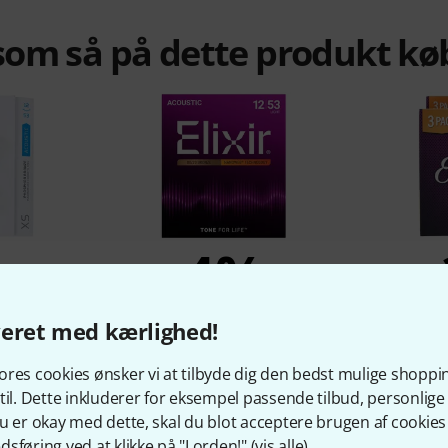
om så på dette produkt kø
%
4%
KØBT
veret med kærlighed!
PB1253
Elixir Nanoweb Light Acoustic
Elixir Nan
res cookies ønsker vi at tilbyde dig den bedst mulige shoppi
r
119 kr
til. Dette inkluderer for eksempel passende tilbud, personli
u er okay med dette, skal du blot acceptere brugen af cookies t
sføring ved at klikke på "I orden!" (
vis alle
).