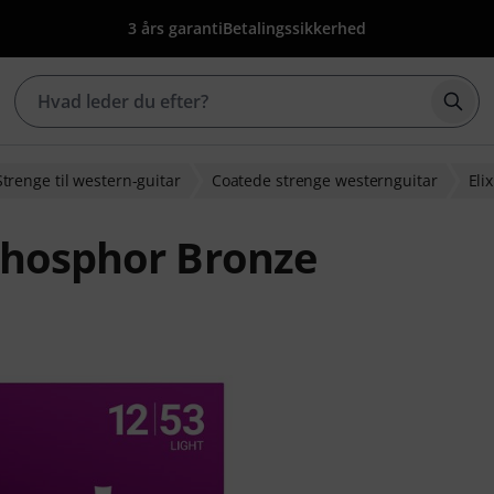
3 års garanti
Betalingssikkerhed
Star
Strenge til western-guitar
Coatede strenge westernguitar
Elix
Phosphor Bronze
ebedømmelser