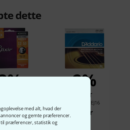
bte dette
3%
2%
KØBT
KØBT
oweb Light Acoustic
Daddario EJ16
ngoplevelse med alt, hvad der
3P
66 kr
ge annoncer og gemte præferencer.
255 kr
il præferencer, statistik og