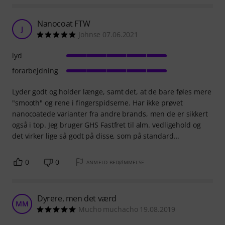
Nanocoat FTW
J
Johnse 07.06.2021
lyd
forarbejdning
Lyder godt og holder længe, samt det, at de bare føles mere
"smooth" og rene i fingerspidserne. Har ikke prøvet
nanocoatede varianter fra andre brands, men de er sikkert
også i top. Jeg bruger GHS Fastfret til alm. vedligehold og
det virker lige så godt på disse, som på standard...
0
0
ANMELD BEDØMMELSE
Dyrere, men det værd
MM
Mucho muchacho 19.08.2019