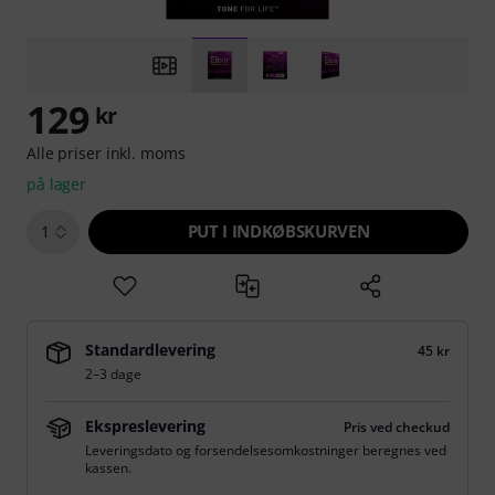
129
kr
Alle priser inkl. moms
på lager
PUT I INDKØBSKURVEN
1
Standardlevering
45 kr
2–3 dage
Ekspreslevering
Pris ved checkud
Leveringsdato og forsendelsesomkostninger beregnes ved
kassen.