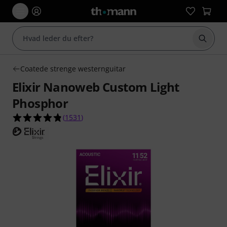
Start 
Coatede strenge westernguitar
Elixir Nanoweb Custom Light
Phosphor
4.8 ud af 5 stjerner fra 1531 kundebedømmelse
(
1531
)