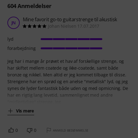
604
Anmeldelser
Mine favorit go-to guitarstrenge til akustisk
JN
Johan Nielsen 17.07.2017
lyd
forarbejdning
Jeg har i mange år prøvet et hav af forskellige strenge, og
har skiftet mellem coatede og ikke-coatede, samt både
bronze og nikkel. Men altid er jeg kommet tilbage til disse.
Strengene har en sprød og en anelse "metallisk" lyd, og jeg
synes de lyder fantastisk både uden og med opmicning. De
har en rigtig lang levetid, sammenlignet med andre
"midlertidige" strenge. Jeg
Vis mere
0
0
ANMELD BEDØMMELSE