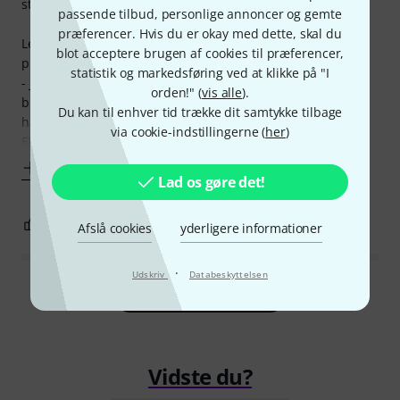
strenge man kan købe til sin guitar.
passende tilbud, personlige annoncer og gemte
præferencer. Hvis du er okay med dette, skal du
Levetiden er meget længere end andre strenge jeg har
blot acceptere brugen af cookies til præferencer,
prøvet.
statistik og markedsføring ved at klikke på "I
- Jeg har tidligere købt et andet mærke strenge, hvor at de
orden!" (
vis alle
).
blev mørke og grå efter et par dage, selvom jeg ikke rigtig
Du kan til enhver tid trække dit samtykke tilbage
havde spillet på dem. Mega nedern. Det sker ikke ved de
via cookie-indstillingerne (
her
)
Elixir strenge jeg
Vis mere
Lad os gøre det!
0
0
ANMELD BEDØMMELSE
Afslå cookies
yderligere informationer
·
Udskriv
Databeskyttelsen
Læs alle anmeldelser
Vidste du?