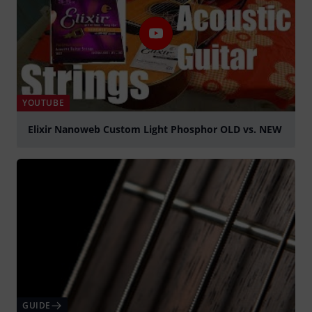
YOUTUBE
Elixir Nanoweb Custom Light Phosphor OLD vs. NEW
afspille
GUIDE