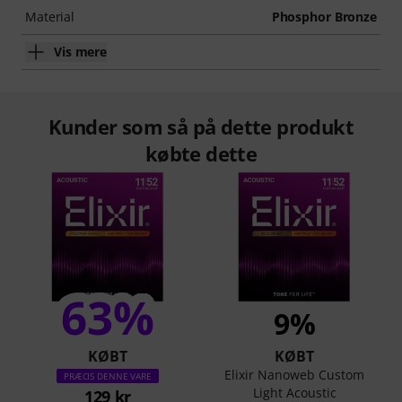
Material
Phosphor Bronze
Vis mere
Kunder som så på dette produkt
købte dette
63%
9%
KØBT
KØBT
Elixir Nanoweb Custom
PRÆCIS DENNE VARE
Light Acoustic
129 kr