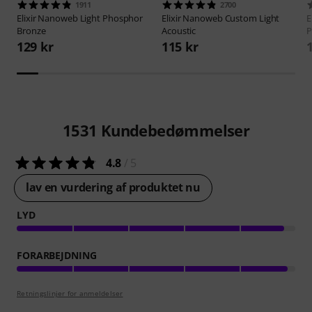
1911
2700
Elixir
Nanoweb Light Phosphor
Elixir
Nanoweb Custom Light
E
Bronze
Acoustic
P
129 kr
115 kr
1531
Kundebedømmelser
4.8
/ 5
lav en vurdering af produktet nu
LYD
FORARBEJDNING
Retningslinjer for anmeldelser