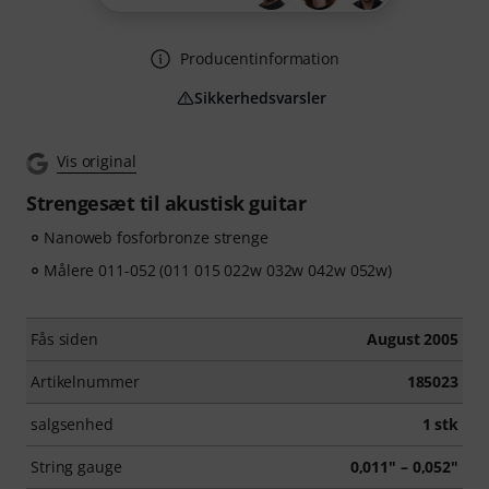
Producentinformation
Sikkerhedsvarsler
Vis original
Strengesæt til akustisk guitar
Nanoweb fosforbronze strenge
Målere 011-052 (011 015 022w 032w 042w 052w)
Fås siden
August 2005
Artikelnummer
185023
salgsenhed
1 stk
String gauge
0,011" – 0,052"