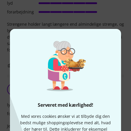
lyd
forarbejdning
Strengene holder langt længere end almindelige strenge, og
lyden er klar, sprød og lækker. Eneste anke er, at de er
dyrere, men det gør ikke noget, når lyden holder sig sprød i
så meget længere tid. Vi snakker år imellem strengeskift,
forudsat at strengen ikke knækker.
0
0
ANMELD BEDØMMELSE
Man kan kun blive tilfreds m. Elixir strenge
A
Anonym 23.04.2016
Serveret med kærlighed!
lyd
forarbejdning
Med vores cookies ønsker vi at tilbyde dig den
bedst mulige shoppingoplevelse med alt, hvad
Jeg føler virkelig at Elixir strenge er nogle af de bedste
der hører til. Dette inkluderer for eksempel