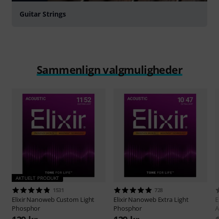
Guitar Strings
Sammenlign valgmuligheder
AKTUELT PRODUKT
1531
728
Elixir
Nanoweb Custom Light
Elixir
Nanoweb Extra Light
E
Phosphor
Phosphor
A