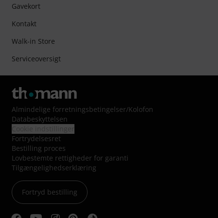
Gavekort
Kontakt
Walk-in Store
Serviceoversigt
Almindelige forretningsbetingelser
/
Kolofon
Databeskyttelsen
Cookie indstillinger
Fortrydelsesret
Bestilling proces
Lovbestemte rettigheder for garanti
Tilgængelighedserklæring
Fortryd bestilling