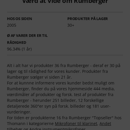
Værd at vide om Rumberger
HOS OS SIDEN
PRODUKTER PÅ LAGER
2005
30+
Ø AF VARER DER ER TIL
RÅDIGHED
96.34% (1 år)
Alt i alt har vi produkter 36 fra Rumberger - deraf er 30 på
lager og til rådighed for vores kunder. Produkter fra
Rumberger sœlger vi siden 21 år.
For at kunnne informere vores kunder bedst muligt om
Rumberger, finder du på vores hjemmeside 444 media,
vœrdimåler af produkter og forsk. test af produkter fra
Rumberger - herunder 251 billeder, 12 forskellige
detaljerede 360°er syn på forsk. billeder og 181 user-
vurderinger.
For tiden er produkterne 16 fra Rumberger "Topseller" hos
Thomann i kategorierne
Mikrofoner til klarinet
,
Andet
tilbehør
og
Andre instrumentmikrofoner
.