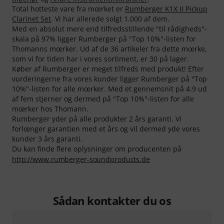
Total hotteste vare fra mœrket er
Rumberger K1X II Pickup
Clarinet Set
. Vi har allerede solgt 1.000 af dem.
Med en absolut mere end tilfredsstillende "til rådigheds"-
skala på 97% ligger Rumberger på "Top 10%"-listen for
Thomanns mœrker. Ud af de 36 artikeler fra dette mœrke,
som vi for tiden har i vores sortiment, er 30 på lager.
Køber af Rumberger er meget tilfreds med produkt! Efter
vurderingerne fra vores kunder ligger Rumberger på "Top
10%"-listen for alle mœrker. Med et gennemsnit på 4.9 ud
af fem stjerner og dermed på "Top 10%"-listen for alle
mœrker hos Thomann.
Rumberger yder på alle produkter 2 års garanti. Vi
forlœnger garantien med et års og vil dermed yde vores
kunder 3 års garanti.
Du kan finde flere oplysninger om producenten på
http://www.rumberger-soundproducts.de
Sådan kontakter du os