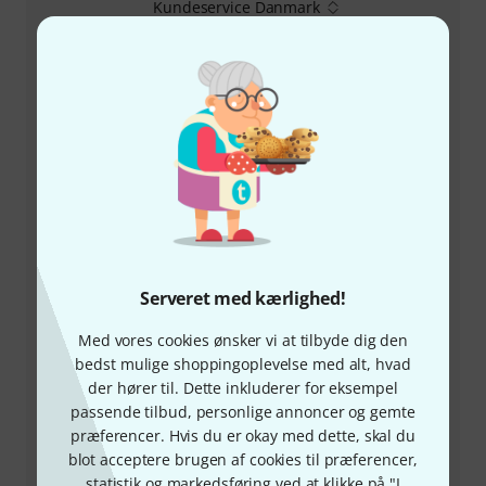
Kundeservice Danmark
+45-78150202
Vores kundeservice står klar til at hjælpe, hvis du har
spørgsmål eller problemer efter dit køb.
Hav dit kundenummer parat
Serveret med kærlighed!
Åbningstider (CEST - Centraleuropæisk
Med vores cookies ønsker vi at tilbyde dig den
sommertid)
bedst mulige shoppingoplevelse med alt, hvad
der hører til. Dette inkluderer for eksempel
Aftal opringning
passende tilbud, personlige annoncer og gemte
præferencer. Hvis du er okay med dette, skal du
blot acceptere brugen af cookies til præferencer,
Flere kontaktmuligheder
statistik og markedsføring ved at klikke på "I