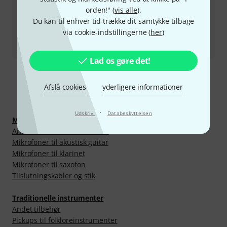
orden!" (
vis alle
).
Returvare
Du kan til enhver tid trække dit samtykke tilbage
via cookie-indstillingerne (
her
)
All kontakter
Lad os gøre det!
Afslå cookies
yderligere informationer
Se mere
·
Udskriv
Databeskyttelsen
Mikrofoner
Andre instrumentmikrofoner
Mikrofoner til akustisk guitar
Mikrofoner til klarinet
Mikrofoner til saxofon
Tilslutningskabler og stik
Traditionelle instrumenter
Andet tilbehør
Pickups til folkloreinstrumenter