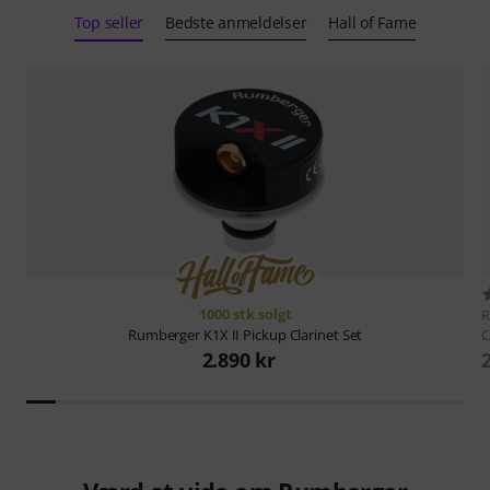
Top seller
Bedste anmeldelser
Hall of Fame
1000 stk solgt
R
C
Rumberger
K1X II Pickup Clarinet Set
2.890 kr