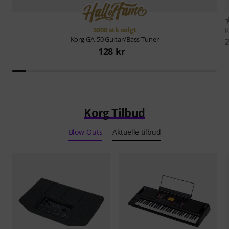
5000 stk solgt
K
Korg
GA-50 Guitar/Bass Tuner
2
128 kr
Korg Tilbud
Blow-Outs
Aktuelle tilbud