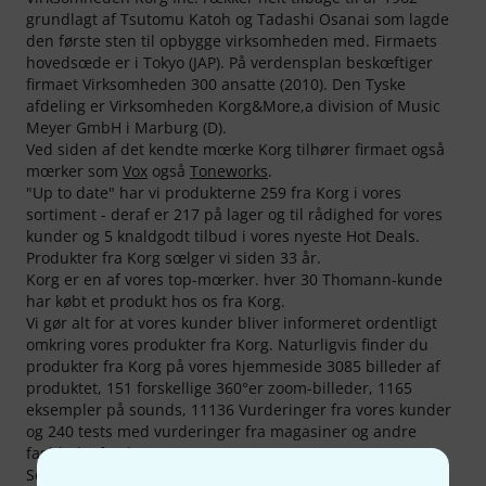
grundlagt af Tsutomu Katoh og Tadashi Osanai som lagde
den første sten til opbygge virksomheden med. Firmaets
hovedsœde er i Tokyo (JAP). På verdensplan beskœftiger
firmaet Virksomheden 300 ansatte (2010). Den Tyske
afdeling er Virksomheden Korg&More,a division of Music
Meyer GmbH i Marburg (D).
Ved siden af det kendte mœrke Korg tilhører firmaet også
mœrker som
Vox
også
Toneworks
.
"Up to date" har vi produkterne 259 fra Korg i vores
sortiment - deraf er 217 på lager og til rådighed for vores
kunder og 5 knaldgodt tilbud i vores nyeste Hot Deals.
Produkter fra Korg sœlger vi siden 33 år.
Korg er en af vores top-mœrker. hver 30 Thomann-kunde
har købt et produkt hos os fra Korg.
Vi gør alt for at vores kunder bliver informeret ordentligt
omkring vores produkter fra Korg. Naturligvis finder du
produkter fra Korg på vores hjemmeside 3085 billeder af
produktet, 151 forskellige 360°er zoom-billeder, 1165
eksempler på sounds, 11136 Vurderinger fra vores kunder
og 240 tests med vurderinger fra magasiner og andre
fagblade (forsk. sprog).
Som sagt er produkterne 66 fra Korg "Topseller" hos