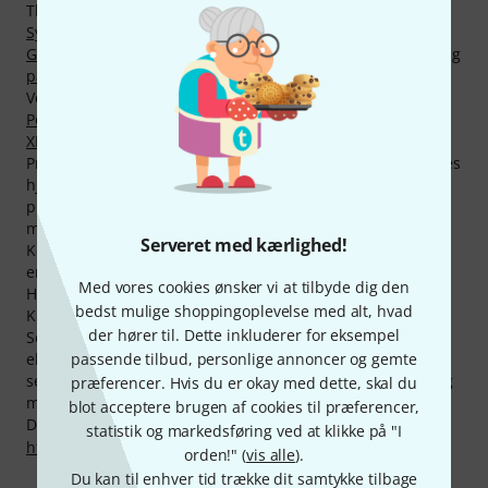
Thomann i kategorierne
Entertainer keyboards
,
Synthesizere
,
Compact digitalpianos
,
DJ effektapparater
,
Grooveboxe
,
Trommecomputere
og
Percussion og sampling
pads
.
Vores "Topseller" er i øjeblikket produktet
Korg KA-350
Power Supply
. Total hottesste produkt er
Korg Minilogue
XD
- denne vare har vi solgt 5.000 af.
Produkter fra Korg hører til nogle af de mest søgte på vores
hjemmeside. I Thomann Online-Store blev der set på
produkter fra denne producent 500.000 gange i sidste
måned.
Serveret med kærlighed!
Kendte musikere, som køber deres musikudstyr fra Korg,
er bl.a.
Herbie Hancock
, Tony Banks, Chuck Leavell, Jan
Med vores cookies ønsker vi at tilbyde dig den
Hammer, Adam Wakeman , Keith Emerson, Beyoncé
bedst mulige shoppingoplevelse med alt, hvad
Knowles, Linkin Park, Moby og Jamie Cullum.
der hører til. Dette inkluderer for eksempel
Selvfølgelig har vi også på produkter fra Korg vores
passende tilbud, personlige annoncer og gemte
eksklusive 30-dages-penge garanti, 3 års garanti og ekstra
service som vores kompetente fagfolk, reperaturservice og
præferencer. Hvis du er okay med dette, skal du
meget mere.
blot acceptere brugen af cookies til præferencer,
Du kan finde flere oplysninger om producenten på
statistik og markedsføring ved at klikke på "I
http://www.korg.de
orden!" (
vis alle
).
Du kan til enhver tid trække dit samtykke tilbage