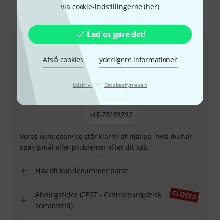
via cookie-indstillingerne (
her
)
Sådan kontakter du os
Lad os gøre det!
Kundeservice Danmark
Afslå cookies
yderligere informationer
·
Udskriv
Databeskyttelsen
+45-78150202
Vores kundeservice står klar til at hjælpe, hvis du har
spørgsmål eller problemer efter dit køb.
Hav dit kundenummer parat
Åbningstider (CEST - Centraleuropæisk
sommertid)