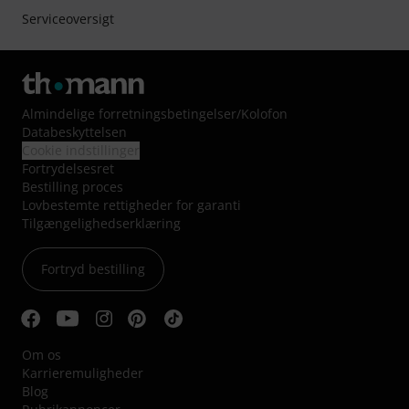
Serviceoversigt
Almindelige forretningsbetingelser
/
Kolofon
Databeskyttelsen
Cookie indstillinger
Fortrydelsesret
Bestilling proces
Lovbestemte rettigheder for garanti
Tilgængelighedserklæring
Fortryd bestilling
Om os
Karrieremuligheder
Blog