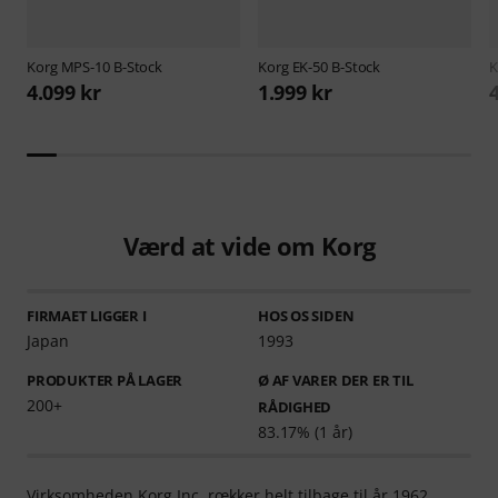
Korg
MPS-10 B-Stock
Korg
EK-50 B-Stock
K
4.099 kr
1.999 kr
Værd at vide om Korg
FIRMAET LIGGER I
HOS OS SIDEN
Japan
1993
PRODUKTER PÅ LAGER
Ø AF VARER DER ER TIL
200+
RÅDIGHED
83.17% (1 år)
Virksomheden Korg Inc. rœkker helt tilbage til år 1962