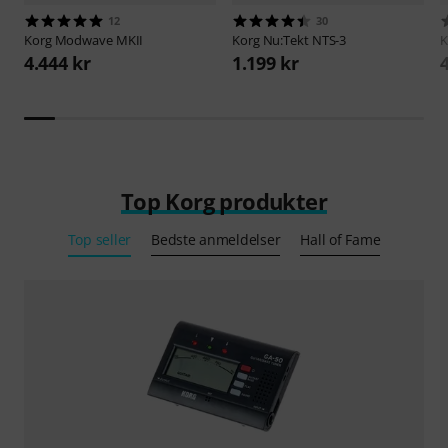
12
30
Korg
Modwave MKII
Korg
Nu:Tekt NTS-3
K
4.444 kr
1.199 kr
Top Korg produkter
Top seller
Bedste anmeldelser
Hall of Fame