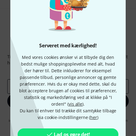
Serveret med kærlighed!
Thomann Newsletter
Tilmeld dig Thomann Nyhedsbrevet på engelsk og med lidt
Med vores cookies ønsker vi at tilbyde dig den
held kan du vinde en af
50 gavekort
hver værdi
50 €
!
bedst mulige shoppingoplevelse med alt, hvad
der hører til. Dette inkluderer for eksempel
Inspirerende bidrag
Tilbud
Thomann-indsigter
passende tilbud, personlige annoncer og gemte
præferencer. Hvis du er okay med dette, skal du
Email adresse
*
blot acceptere brugen af cookies til præferencer,
statistik og markedsføring ved at klikke på "I
Tilmeld dig nu
orden!" (
vis alle
).
Du kan til enhver tid trække dit samtykke tilbage
Når jeg klikker på "Tilmeld dig nu", erklærer jeg mig samtidig
via cookie-indstillingerne (
her
)
indforstået med at modtage e-mail-reklame. Dette tilsagn kan når som
helst trækkes tilbage. Find yderligere informationer i vores
informationer om databeskyttelse
.
Lad os gøre det!