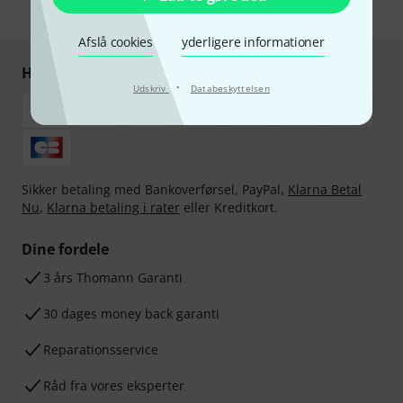
* Obligatorisk felt
Afslå cookies
yderligere informationer
Handl og betal sikkert
·
Udskriv
Databeskyttelsen
Sikker betaling med Bankoverførsel, PayPal,
Klarna Betal
Nu
,
Klarna betaling i rater
eller Kreditkort.
Dine fordele
3 års Thomann Garanti
30 dages money back garanti
Reparationsservice
Råd fra vores eksperter