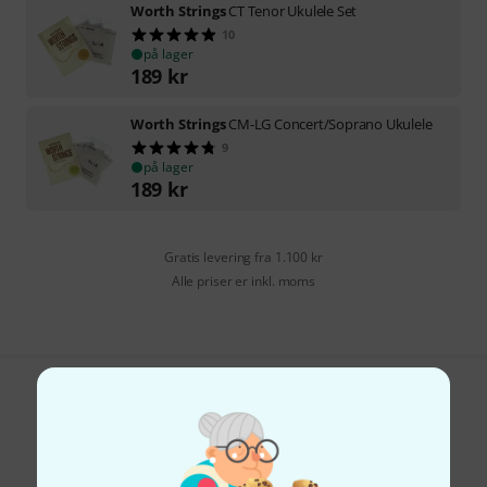
Worth Strings
CT Tenor Ukulele Set
10
på lager
189
kr
Worth Strings
CM-LG Concert/Soprano Ukulele
9
på lager
189
kr
Gratis levering fra 1.100 kr
Alle priser er inkl. moms
Kan du lide det du ser?
Del
Hjælp og feedback