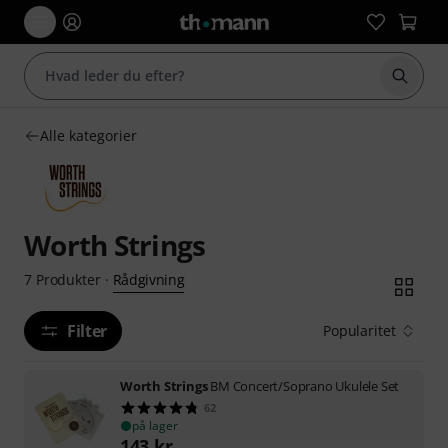
Start 
Alle kategorier
Worth Strings
Rådgivning
7
Produkter
·
Filter
Popularitet
Worth Strings
BM Concert/Soprano Ukulele Set
62
på lager
143
kr