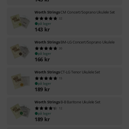
Worth Strings
CM Concert/Soprano Ukulele Set
32
på lager
143
kr
Worth Strings
BM-LG Concert/Soprano Ukulele
30
på lager
166
kr
Worth Strings
CT-LG Tenor Ukulele Set
15
på lager
189
kr
Worth Strings
B-B Baritone Ukulele Set
12
på lager
189
kr