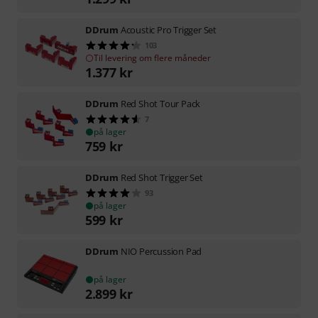
DDrum
Acoustic Pro Trigger Set
103
Til levering om flere måneder
1.377
kr
DDrum
Red Shot Tour Pack
7
på lager
759
kr
DDrum
Red Shot Trigger Set
93
på lager
599
kr
DDrum
NIO Percussion Pad
på lager
2.899
kr