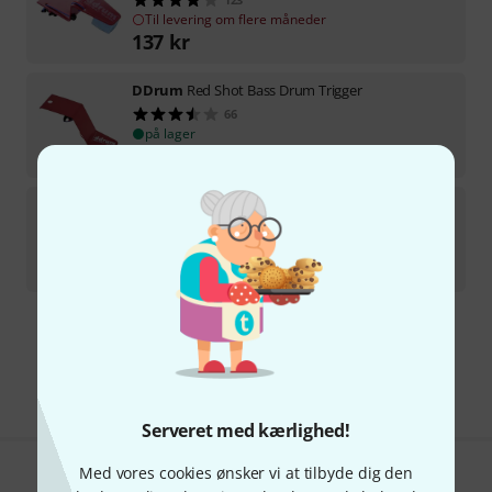
Til levering om flere måneder
137
kr
DDrum
Red Shot Bass Drum Trigger
66
på lager
230
kr
DDrum
Chrome Elite Trigger Sensor
32
Til levering om flere måneder
99
kr
Gratis levering fra 1.100 kr
Alle priser er inkl. moms
Serveret med kærlighed!
Med vores cookies ønsker vi at tilbyde dig den
Kan du lide det du ser?