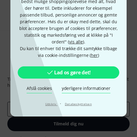
bedst mulige shoppingoplevelse med alt, hvad
der hører til. Dette inkluderer for eksempel
Del
Hjælp og feedback
passende tilbud, personlige annoncer og gemte
præferencer. Hvis du er okay med dette, skal du
blot acceptere brugen af cookies til præferencer,
statistik og markedsføring ved at klikke på "I
orden!" (
vis alle
).
Du kan til enhver tid trække dit samtykke tilbage
via cookie-indstillingerne (
her
)
Thomann Newsletter
Lad os gøre det!
Tilmeld dig Thomann Nyhedsbrevet på engelsk og med lidt
held kan du vinde en af
50 gavekort
hver værdi
50 €
!
Afslå cookies
yderligere informationer
Inspirerende bidrag
Tilbud
Thomann-indsigter
·
Udskriv
Databeskyttelsen
Email adresse
*
Tilmeld dig nu