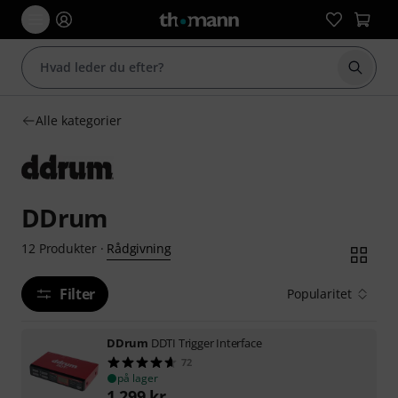
Start 
Alle kategorier
DDrum
Rådgivning
12
Produkter
·
Filter
Popularitet
DDrum
DDTI Trigger Interface
72
på lager
1.299
kr