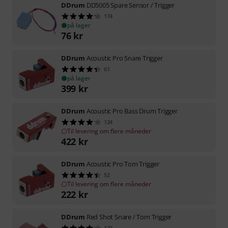
DDrum
DD5005 Spare Sensor / Trigger
174
på lager
76
kr
DDrum
Acoustic Pro Snare Trigger
61
på lager
399
kr
DDrum
Acoustic Pro Bass Drum Trigger
124
Til levering om flere måneder
422
kr
DDrum
Acoustic Pro Tom Trigger
52
Til levering om flere måneder
222
kr
DDrum
Red Shot Snare / Tom Trigger
123