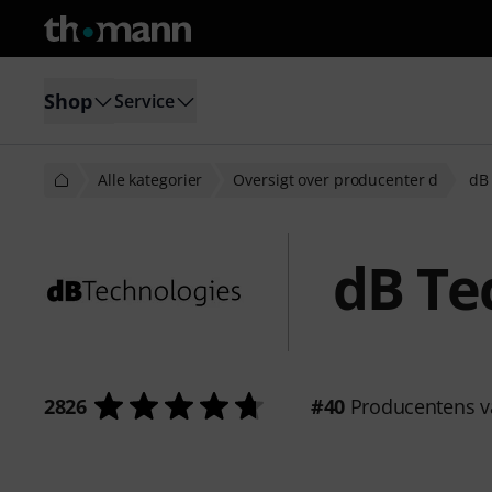
Shop
Service
Alle kategorier
Oversigt over producenter d
dB
dB Te
2826
#40
Producentens v