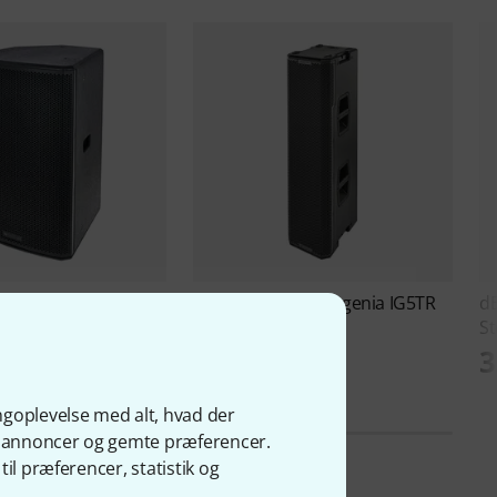
ogies
LVX P15 B-Stock
dB Technologies
Ingenia IG5TR
d
B-Stock
St
kr
3
20.690 kr
ngoplevelse med alt, hvad der
ge annoncer og gemte præferencer.
il præferencer, statistik og