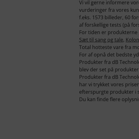
Vi vil gerne informere vo
vurderinger fra vores ku
f.eks. 1573 billeder, 60 f
af forskellige tests (på for
For tiden er produkterne
Sæt til sang og tale
,
Kolon
Total hotteste vare fra 
For af opnå det bedste yde
Produkter fra dB Technol
blev der set på produkte
Produkter fra dB Technolo
har vi trykket vores prise
efterspurgte produkter i 
Du kan finde flere oplys