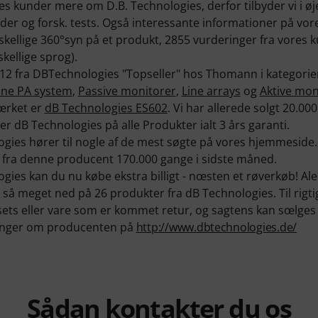
res kunder mere om D.B. Technologies, derfor tilbyder vi i øj
nder og forsk. tests. Også interessante informationer på v
orskellige 360°syn på et produkt, 2855 vurderinger fra vores
skellige sprog).
 12 fra DBTechnologies "Topseller" hos Thomann i kategori
ne PA system
,
Passive monitorer
,
Line arrays
og
Aktive mon
mœrket er
dB Technologies ES602
. Vi har allerede solgt 20.00
r dB Technologies på alle Produkter ialt 3 års garanti.
ogies hører til nogle af de mest søgte på vores hjemmeside
r fra denne producent 170.000 gange i sidste måned.
gies kan du nu købe ekstra billigt - nœsten et røverkøb! Al
r så meget ned på 26 produkter fra dB Technologies. Til rigti
sets eller vare som er kommet retur, og sagtens kan sœlges i
ninger om producenten på
http://www.dbtechnologies.de/
Sådan kontakter du os