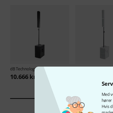
dB Technologies
es1203 B-Stock
dB Technologies
es1
Stock
10.666 kr
9.899 kr
Ser
Med vo
hører 
Hvis d
marked