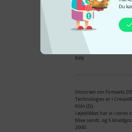
Du kan
Væ
FIRMAET LIGGER I
Italy
Historien om Firmaets DB 
Technologies er i Crespel
Köln (D).
I øjeblikket har vi i vore
blive sendt. og 5 knaldgo
2000.