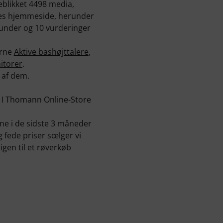
eblikket 4498 media,
ores hjemmeside, herunder
 kunder og 10 vurderinger
erne
Aktive bashøjttalere
,
itorer
.
0 af dem.
. I Thomann Online-Store
ene i de sidste 3 måneder
g fede priser sœlger vi
gen til et røverkøb