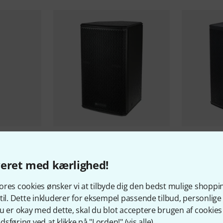
203 WH B-
dB Technologies
LVX P10 B-Stock
dB Technol
1.838 kr
2.299 
veret med kærlighed!
res cookies ønsker vi at tilbyde dig den bedst mulige shoppi
til. Dette inkluderer for eksempel passende tilbud, personli
u er okay med dette, skal du blot acceptere brugen af cookies t
sføring ved at klikke på "I orden!" (
vis alle
).