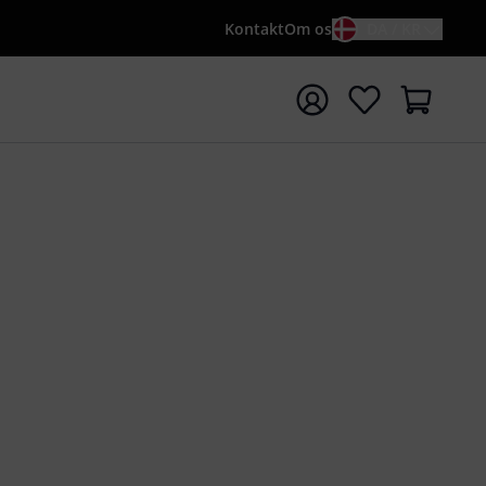
Kontakt
Om os
DA / KR
t søgning med søgeord {searchTerm}