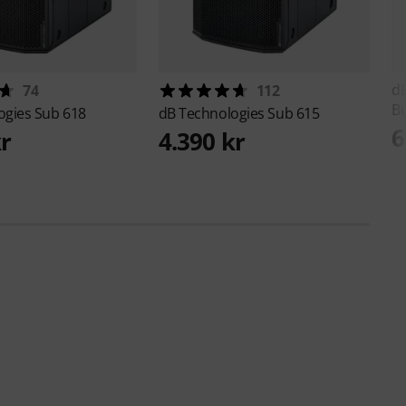
d
74
112
B
ogies
Sub 618
dB Technologies
Sub 615
6
kr
4.390 kr