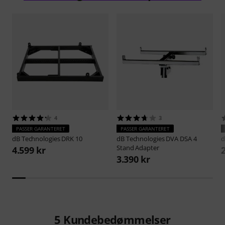
4
3
PASSER GARANTERET
PASSER GARANTERET
dB Technologies
DRK 10
dB Technologies
DVA DSA 4
d
Stand Adapter
4.599 kr
3.390 kr
5
Kundebedømmelser