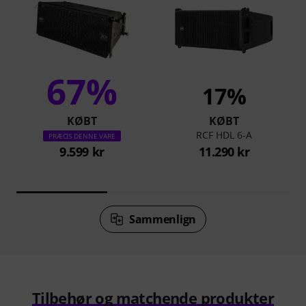
67%
17%
KØBT
KØBT
RCF HDL 6-A
PRÆCIS DENNE VARE
9.599 kr
11.290 kr
Sammenlign
Tilbehør og matchende produkter