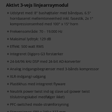
Aktivt 3-vejs linjearraymodul
Udstyret med: 8" bashøjttaler med båndpas, 6.5"
hornbaseret mellemtoneenhed inkl. fasestik, 2x 1"
kompressionsenhed med 100° x 15° horn
Frekvensområde: 70 - 19.000 Hz
Maksimal lydtryk: 129 dB
Effekt: 500 watt RMS
Integreret Digipro G3 forstærker
24-bit/96 kHz DSP med 24-bit AD-konverter
Analog indgangsbegrænser med 3-bånds kompressor
XLR-indgang/-udgang
Plastikhus med integreret flyware
Neutrik power twist ind og slave ud (power twist
tilslutningskabel medfølger ikke!)
PFC-switched mode-strømforsyning
Dimensioner: 580 x 240 x 327 mm