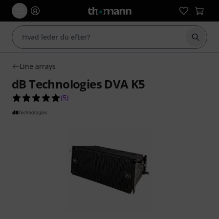
Start 
Line arrays
dB Technologies DVA K5
5.0 ud af 5 stjerner fra 5 kundebedømmelser
(
5
)