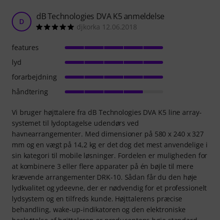
dB Technologies DVA K5 anmeldelse
D
djkorka 12.06.2018
features
lyd
forarbejdning
håndtering
Vi bruger højttalere fra dB Technologies DVA K5 line array-
systemet til lydoptagelse udendørs ved
havnearrangementer. Med dimensioner på 580 x 240 x 327
mm og en vægt på 14,2 kg er det dog det mest anvendelige i
sin kategori til mobile løsninger. Fordelen er muligheden for
at kombinere 3 eller flere apparater på én bøjle til mere
krævende arrangementer DRK-10. Sådan får du den høje
lydkvalitet og ydeevne, der er nødvendig for et professionelt
lydsystem og en tilfreds kunde. Højttalerens præcise
behandling, wake-up-indikatoren og den elektroniske