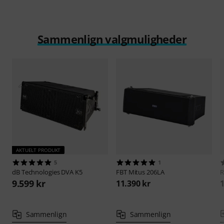
Sammenlign valgmuligheder
AKTUELT PRODUKT
5
1
dB Technologies
DVA K5
FBT
Mitus 206LA
9.599 kr
11.390 kr
1
Sammenlign
Sammenlign