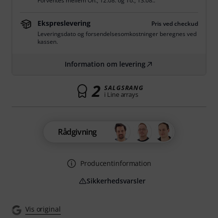
Forventes mellem
On., 12.08.
og
To., 13.08.
.
Ekspreslevering
Pris ved checkud
Leveringsdato og forsendelsesomkostninger beregnes ved
kassen.
Information om levering
2
SALGSRANG
i Line arrays
Rådgivning
Producentinformation
Sikkerhedsvarsler
Vis original