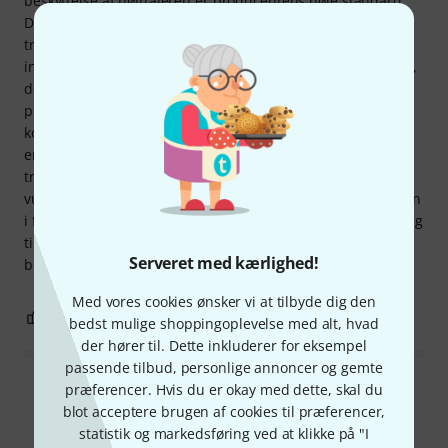
beskyttelse af højttaleren er producentens høje standard.
Der er også et mini-USB-stik til højttalerdiagnostik,
trimmerindstilling af tilstande og lydemission. Den
indeholder en analog inputbegrænser med en kompressor,
der opdeler signalet i tre grupper. Kroppen er en
plastikboks med et metalhængsel af høj kvalitet til
kombination med andre højttalere. Inde i kabinettet er der
en 8" neodym bashøjttaler, 65" mellembashøjttalere og 2
trykdiskanthøjttalere med 100° x 15° stråling. Samlet
vurdering: for vægt, dimensioner, brugervenlighed og lyden
i forhold til - indstillingstilstande kunne? med en fremspring
til hånden (ikke trimmer), prisen kunne? være rar, men du
Serveret med kærlighed!
betaler for kvalitet.
Med vores cookies ønsker vi at tilbyde dig den
21
10
ANMELD BEDØMMELSE
bedst mulige shoppingoplevelse med alt, hvad
der hører til. Dette inkluderer for eksempel
passende tilbud, personlige annoncer og gemte
præferencer. Hvis du er okay med dette, skal du
Læs alle anmeldelser
blot acceptere brugen af cookies til præferencer,
statistik og markedsføring ved at klikke på "I