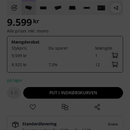
+2
9.599
kr
Alle priser inkl. moms
Mængderabat
Stykpris
Du sparer
Mængde
9.599 kr
1
8.925 kr
7,0%
12
på lager
PUT I INDKØBSKURVEN
1
Standardlevering
Gratis