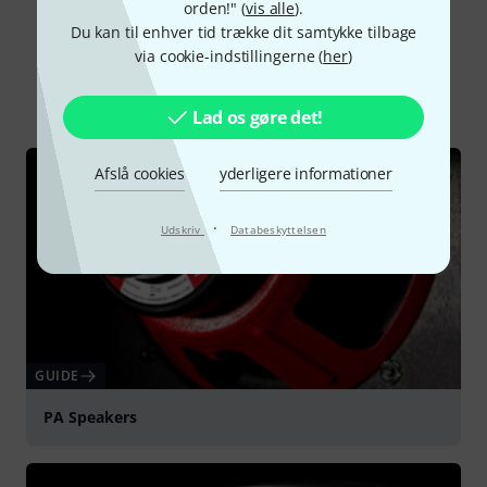
orden!" (
vis alle
).
Du kan til enhver tid trække dit samtykke tilbage
Vidste du?
via cookie-indstillingerne (
her
)
Alle
Guide
Downloads
Lad os gøre det!
Afslå cookies
yderligere informationer
·
Udskriv
Databeskyttelsen
GUIDE
PA Speakers