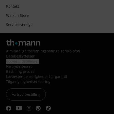
Kontakt
Walk-in Store
Serviceoversigt
Almindelige forretningsbetingelser
/
Kolofon
Databeskyttelsen
Cookie indstillinger
Fortrydelsesret
Bestilling proces
Lovbestemte rettigheder for garanti
Tilgængelighedserklæring
Fortryd bestilling