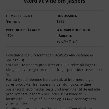
Værd at vide om Jaspers
FIRMAET LIGGER I
HOS OS SIDEN
Germany
1995
PRODUKTER PÅ LAGER
Ø AF VARER DER ER TIL
150+
RÅDIGHED
90.67% (1 år)
Hovedafdeling Virksomheden JASPERS Alu-Systeme er i
Springe (D).
Fra i alt 192 Jaspers-produkter er 158 direkte på lager til
rådighed . Vi sœlger produkter fra Jaspers siden 1995 - i 31
år.
Har du lyst til hjemme fra stuen af, at informere dig om
vores produkter fra Jaspers, finder du hos os nyttige
opslagsord 4956 media, tests und meninger til de enkelte
produkter fra Jaspers - herunder 1554 billeder, 68
forskellige 360° syn på billeder og 3334 vurderinger fra
vores kunder.
For tiden er produkterne 7 fra Jaspers "Topseller" hos