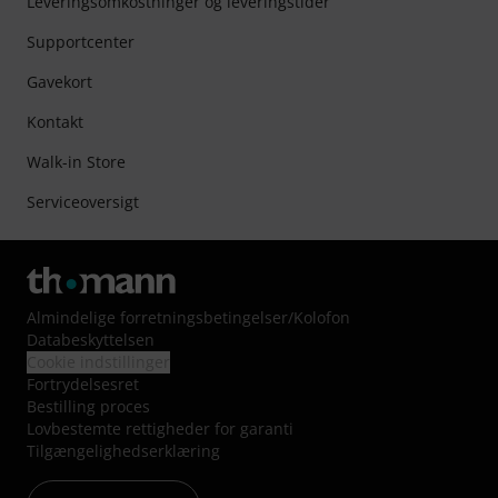
Leveringsomkostninger og leveringstider
Supportcenter
Gavekort
Kontakt
Walk-in Store
Serviceoversigt
Almindelige forretningsbetingelser
/
Kolofon
Databeskyttelsen
Cookie indstillinger
Fortrydelsesret
Bestilling proces
Lovbestemte rettigheder for garanti
Tilgængelighedserklæring