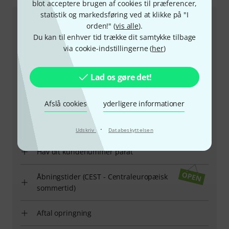
blot acceptere brugen af cookies til præferencer,
statistik og markedsføring ved at klikke på "I
Kundeservice Danmark
orden!" (
vis alle
).
Du kan til enhver tid trække dit samtykke tilbage
via cookie-indstillingerne (
her
)
Lad os gøre det!
+45-78150202
Afslå cookies
yderligere informationer
Vores kundeservice står klar til at hjælpe, hvis du har
spørgsmål eller problemer efter dit køb.
·
Udskriv
Databeskyttelsen
Hav dit kundenummer parat
Åbningstider (CEST - Centraleuropæisk
sommertid)
Aftal opringning