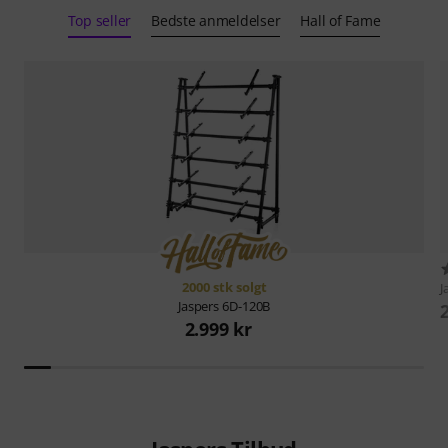
Top seller
Bedste anmeldelser
Hall of Fame
2000 stk solgt
J
Jaspers
6D-120B
2.999 kr