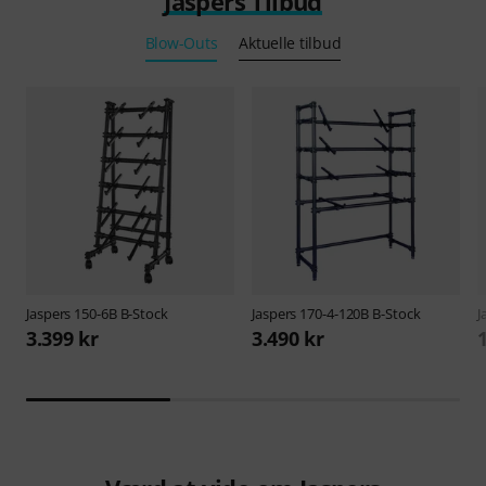
Jaspers Tilbud
Blow-Outs
Aktuelle tilbud
Jaspers
150-6B B-Stock
Jaspers
170-4-120B B-Stock
J
3.399 kr
3.490 kr