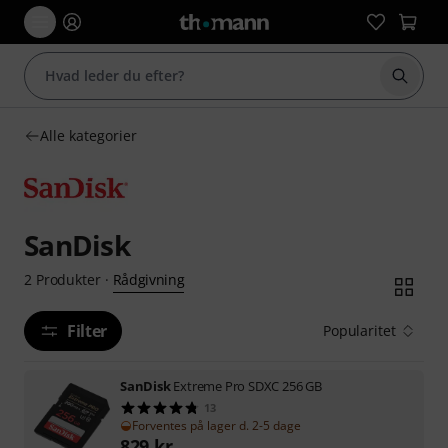
Start 
Alle kategorier
SanDisk
Rådgivning
2
Produkter
·
Filter
Popularitet
SanDisk
Extreme Pro SDXC 256 GB
13
Forventes på lager d. 2-5 dage
829
kr