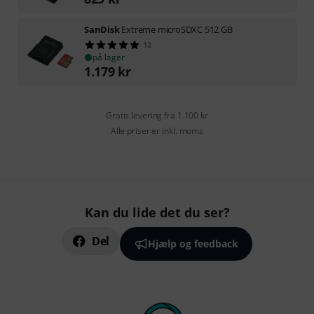
SanDisk
Extreme microSDXC 512 GB
12
på lager
1.179
kr
Gratis levering fra 1.100 kr
Alle priser er inkl. moms
Kan du lide det du ser?
Del
Hjælp og feedback