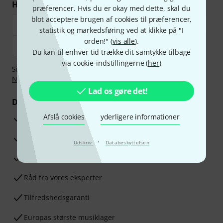
Handl og betal sikkert
præferencer. Hvis du er okay med dette, skal du
blot acceptere brugen af cookies til præferencer,
statistik og markedsføring ved at klikke på "I
orden!" (
vis alle
).
Du kan til enhver tid trække dit samtykke tilbage
via cookie-indstillingerne (
her
)
Sikker betaling med Bankoverførsel, PayPal,
Klarna Betal
Nu
,
Klarna betaling i rater
eller Kreditkort.
Lad os gøre det!
Dine fordele
Afslå cookies
yderligere informationer
3 års Thomann Garanti
30 dages money back garanti
·
Udskriv
Databeskyttelsen
Reparationsservice
Råd fra vores eksperter
Tilfredshedsgaranti
Europas største musiklager