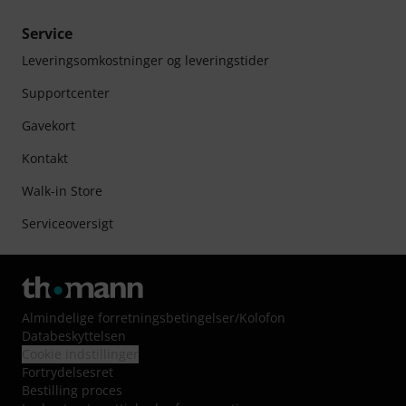
Service
Leveringsomkostninger og leveringstider
Supportcenter
Gavekort
Kontakt
Walk-in Store
Serviceoversigt
Almindelige forretningsbetingelser
/
Kolofon
Databeskyttelsen
Cookie indstillinger
Fortrydelsesret
Bestilling proces