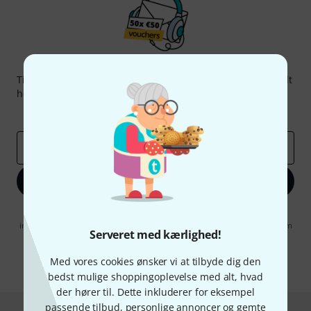
Thomann Newsletter
Tilmeld dig Thomann Nyhedsbrevet på engelsk og med lidt
held kan du vinde en af
50 gavekort
hver værdi
50 €
!
Inspirerende bidrag
Tilbud
Thomann-indsigter
Email adresse
*
Tilmeld dig nu
Når jeg klikker på "Tilmeld dig nu", erklærer jeg mig samtidig
indforstået med at modtage e-mail-reklame. Dette tilsagn kan når som
Serveret med kærlighed!
helst trækkes tilbage. Find yderligere informationer i vores
informationer om databeskyttelse
.
Med vores cookies ønsker vi at tilbyde dig den
* Obligatorisk felt
bedst mulige shoppingoplevelse med alt, hvad
der hører til. Dette inkluderer for eksempel
passende tilbud, personlige annoncer og gemte