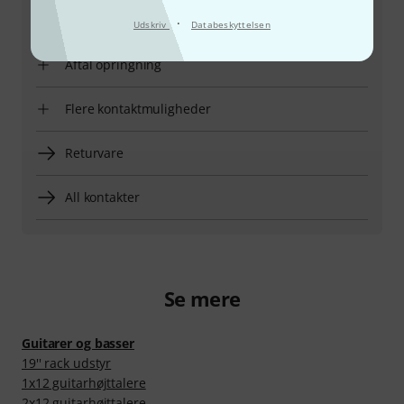
Åbningstider (CEST - Centraleuropæisk
sommertid)
·
Udskriv
Databeskyttelsen
Aftal opringning
Flere kontaktmuligheder
Returvare
All kontakter
Se mere
Guitarer og basser
19'' rack udstyr
1x12 guitarhøjttalere
2x12 guitarhøjttalere