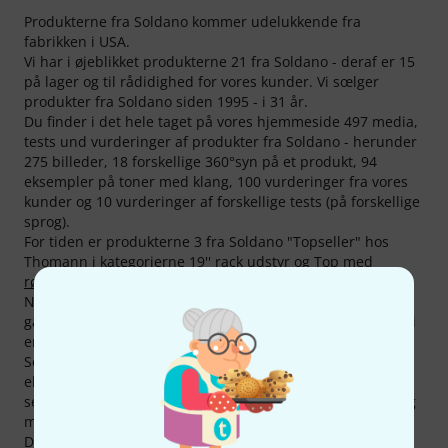
Produkterne fra Soldano kommer udelukkende fra
fabrikken i USA.
Vi har i øjeblikket produkterne 21 fra Soldano - deraf er 15
på lager og til rådidighed for vores kunder. Vi sœlger
produkter fra Soldano siden 1995 - i 31 år.
Du finder i det hele taget på vores hjemmeside 497 media,
tests und vurderinger af produkter fra Soldano - herunder
275 billeder, 18 forskellige 360°syn på et produkt, 94
eksempler på toner med klang, 100 vurderinger fra vores
kunder og 10 vurderinger af forskellige tests (på forskellige
sprog).
For tiden er produkterne 3 fra Soldano "Topseller" hos
Thomann i kategorierne
19'' rack udstyr
og
Top med
rørforstærkere
.
Normalt yder Soldano på deres produkter kun 2 års
garanti. Men med vores tilsammen 3 års Thomann garanti
er vores kunder et års lidt bedre "kørende".
Selvfølgelig har vi også på produkter fra Soldano vores
eksklusive 30-dages-penge garanti, 3 års garanti og ekstra
service som vores kompetente fagfolk, reperaturservice og
meget mere.
Du kan finde flere oplysninger om producenten på