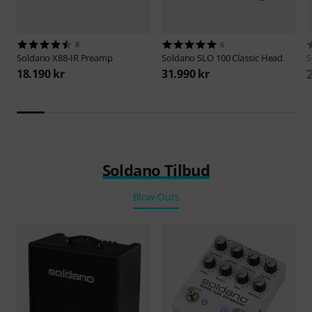
8
6
Soldano
X88-IR Preamp
Soldano
SLO 100 Classic Head
S
18.190 kr
31.990 kr
Soldano Tilbud
Blow-Outs