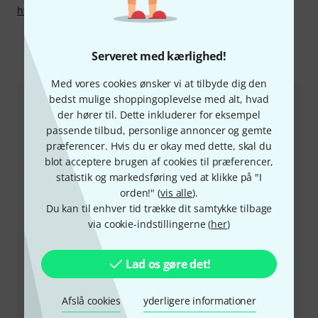
http://www.soldano.com/
Serveret med kærlighed!
Sådan kontakter du os
Med vores cookies ønsker vi at tilbyde dig den
bedst mulige shoppingoplevelse med alt, hvad
Kundeservice Danmark
der hører til. Dette inkluderer for eksempel
passende tilbud, personlige annoncer og gemte
præferencer. Hvis du er okay med dette, skal du
blot acceptere brugen af cookies til præferencer,
statistik og markedsføring ved at klikke på "I
orden!" (
vis alle
).
+45-78150202
Du kan til enhver tid trække dit samtykke tilbage
via cookie-indstillingerne (
her
)
Vores kundeservice står klar til at hjælpe, hvis du har
spørgsmål eller problemer efter dit køb.
Lad os gøre det!
Hav dit kundenummer parat
Afslå cookies
yderligere informationer