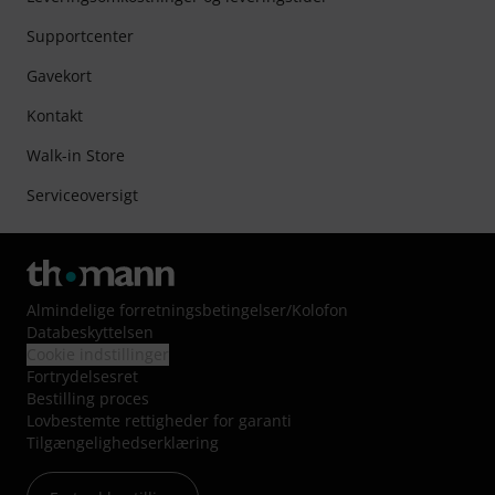
Supportcenter
Gavekort
Kontakt
Walk-in Store
Serviceoversigt
Almindelige forretningsbetingelser
/
Kolofon
Databeskyttelsen
Cookie indstillinger
Fortrydelsesret
Bestilling proces
Lovbestemte rettigheder for garanti
Tilgængelighedserklæring