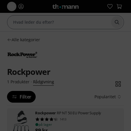
Start 
Alle kategorier
Rockpower
Rådgivning
1
Produkter
·
Filter
Popularitet
Rockpower
RP NT 50 EU Power Supply
1413
på lager
89
kr