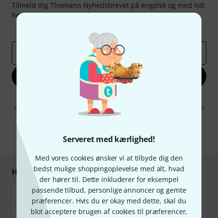
Tilmeld dig Thomann Nyhedsbrevet på engelsk og med lidt
held kan du vinde en af
50 gavekort
hver værdi
50 €
!
Inspirerende bidrag
Tilbud
Thomann-indsigter
Email adresse
*
Tilmeld dig nu
Når jeg klikker på "Tilmeld dig nu", erklærer jeg mig samtidig
indforstået med at modtage e-mail-reklame. Dette tilsagn kan når som
helst trækkes tilbage. Find yderligere informationer i vores
informationer om databeskyttelse
.
Serveret med kærlighed!
* Obligatorisk felt
Med vores cookies ønsker vi at tilbyde dig den
bedst mulige shoppingoplevelse med alt, hvad
Handl og betal sikkert
der hører til. Dette inkluderer for eksempel
passende tilbud, personlige annoncer og gemte
præferencer. Hvis du er okay med dette, skal du
blot acceptere brugen af cookies til præferencer,