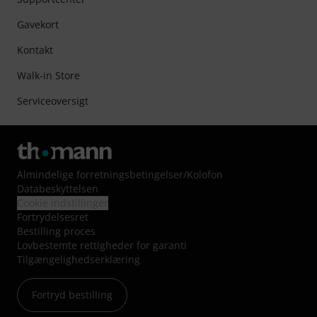
Gavekort
Kontakt
Walk-in Store
Serviceoversigt
Almindelige forretningsbetingelser
/
Kolofon
Databeskyttelsen
Cookie indstillinger
Fortrydelsesret
Bestilling proces
Lovbestemte rettigheder for garanti
Tilgængelighedserklæring
Fortryd bestilling