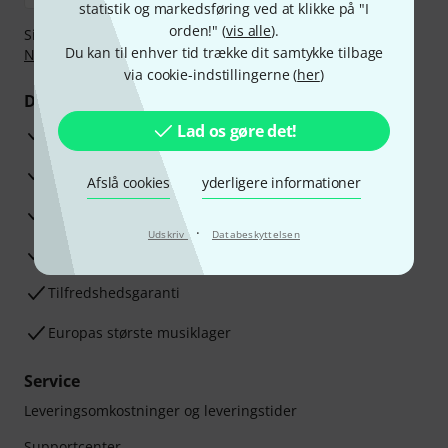
statistik og markedsføring ved at klikke på "I
orden!" (
vis alle
).
Sikker betaling med Bankoverførsel, PayPal,
Klarna Betal
Du kan til enhver tid trække dit samtykke tilbage
Nu
,
Klarna betaling i rater
eller Kreditkort.
via cookie-indstillingerne (
her
)
Dine fordele
Lad os gøre det!
3 års Thomann Garanti
30 dages money back garanti
Afslå cookies
yderligere informationer
Reparationsservice
·
Udskriv
Databeskyttelsen
Råd fra vores eksperter
Tilfredshedsgaranti
Europas største musiklager
Service
Leveringsomkostninger og leveringstider
Supportcenter