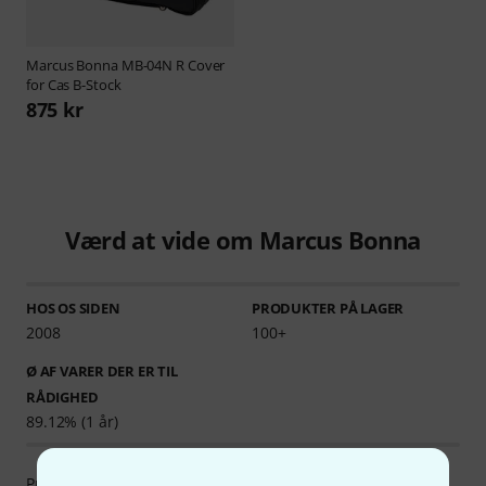
Marcus Bonna
MB-04N R Cover
for Cas B-Stock
875 kr
Værd at vide om Marcus Bonna
HOS OS SIDEN
PRODUKTER PÅ LAGER
2008
100+
Ø AF VARER DER ER TIL
RÅDIGHED
89.12% (1 år)
Produkterne fra Marcus Bonna bliver udelukkende