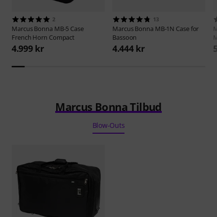
2
13
Marcus Bonna
MB-5 Case
Marcus Bonna
MB-1N Case for
M
French Horn Compact
Bassoon
M
4.999 kr
4.444 kr
Marcus Bonna Tilbud
Blow-Outs