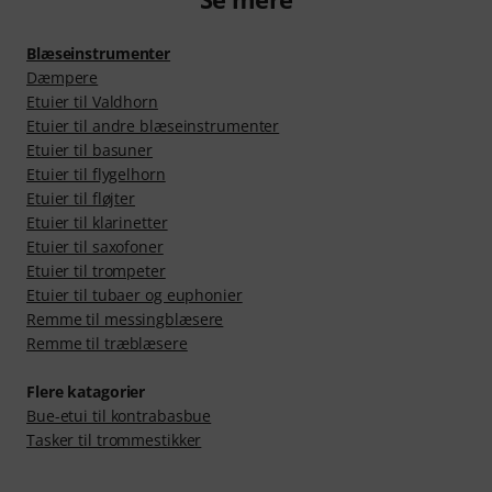
Blæseinstrumenter
Dæmpere
Etuier til Valdhorn
Etuier til andre blæseinstrumenter
Etuier til basuner
Etuier til flygelhorn
Etuier til fløjter
Etuier til klarinetter
Etuier til saxofoner
Etuier til trompeter
Etuier til tubaer og euphonier
Remme til messingblæsere
Remme til træblæsere
Flere katagorier
Bue-etui til kontrabasbue
Tasker til trommestikker