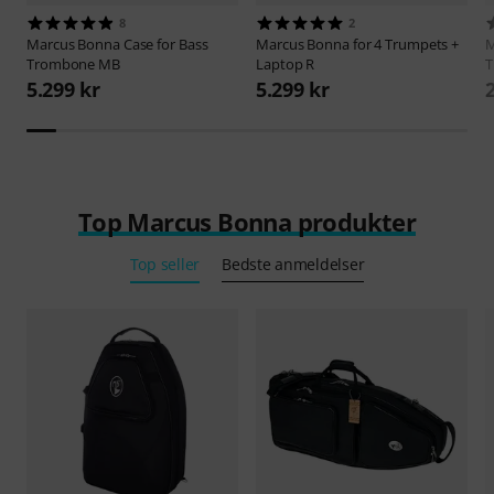
8
2
Marcus Bonna
Case for Bass
Marcus Bonna
for 4 Trumpets +
M
Trombone MB
Laptop R
T
5.299 kr
5.299 kr
Top Marcus Bonna produkter
Top seller
Bedste anmeldelser