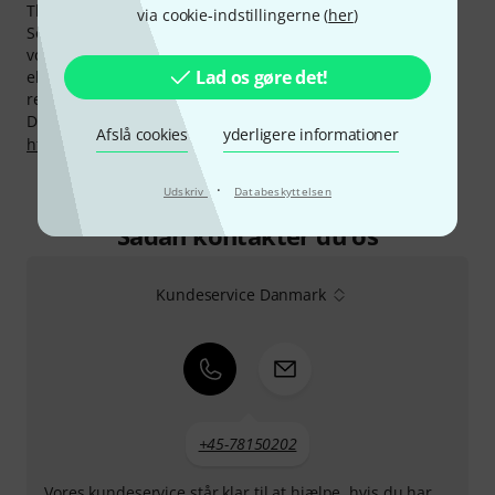
Thomann, har du en ekstra "sikkerhed" oveni.
via cookie-indstillingerne (
her
)
Selvfølgelig har vi også på produkter fra Marcus Bonna
vores eksklusive 30-dages-penge garanti, 3 års garanti og
Lad os gøre det!
ekstra service som vores kompetente fagfolk,
reperaturservice og meget mere.
Du kan finde flere oplysninger om producenten på
Afslå cookies
yderligere informationer
http://mbcases.com
·
Udskriv
Databeskyttelsen
Sådan kontakter du os
Kundeservice Danmark
+45-78150202
Vores kundeservice står klar til at hjælpe, hvis du har