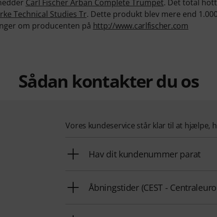
 hedder
Carl Fischer Arban Complete Trumpet
. Det total hot
arke Technical Studies Tr
. Dette produkt blev mere end 1.00
ninger om producenten på
http://www.carlfischer.com
Sådan kontakter du os
Vores kundeservice står klar til at hjælpe, 
Hav dit kundenummer parat
Åbningstider (CEST - Centraleu