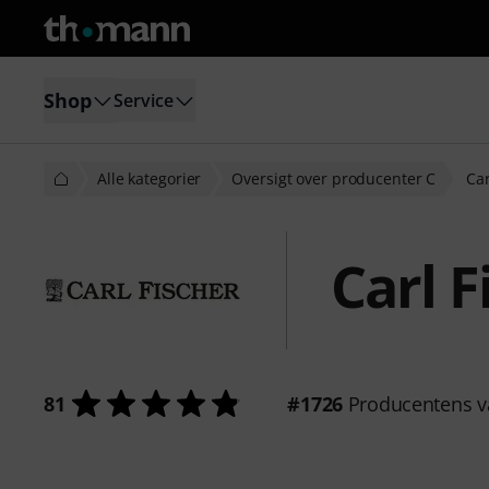
Shop
Service
Alle kategorier
Oversigt over producenter C
Car
Carl F
81
#1726
Producentens v