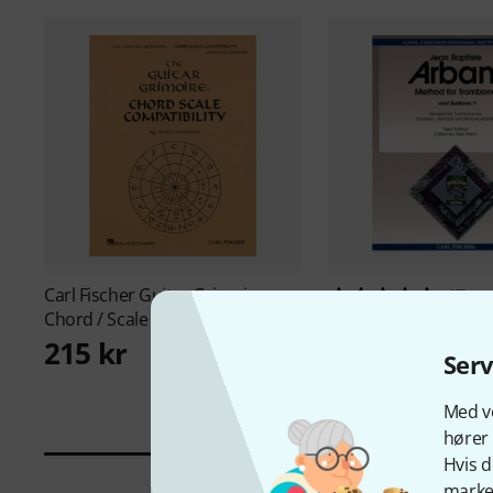
Carl Fischer
Guitar Grimoire
17
Chord / Scale
Carl Fischer
Arban Me
215 kr
Trombone
Ser
355 kr
Med vo
hører 
Hvis d
marked