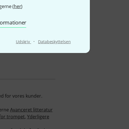
gerne (
her
)
r
nformationer
·
Udskriv
Databeskyttelsen
hed for vores kunder.
ierne
Avanceret litteratur
for trompet
,
Yderligere