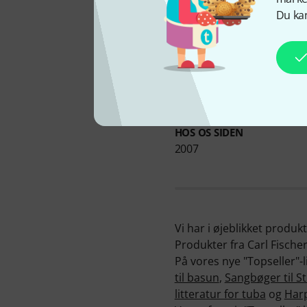
Du kan
HOS OS SIDEN
2007
Vi har i øjeblikket produk
Produkter fra Carl Fischer
På vores nye "Topseller"-li
til basun
,
Sangbøger til S
litteratur for tuba
og
Har