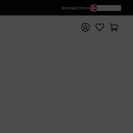
Kontakt
Om os
DA / KR
t søgning med søgeord {searchTerm}