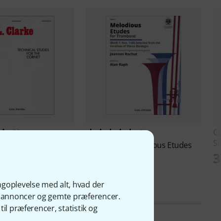
Ca
29
3
Sc
r
Clarke Technical
Carl Fischer
Melodious Etudes
3
for Trombone
279 kr
ngoplevelse med alt, hvad der
ge annoncer og gemte præferencer.
il præferencer, statistik og