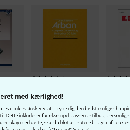
1
thod for
Carl Fischer
Arban Complete
Carl Fische
Tuba
Studies Tr
veret med kærlighed!
355 kr
222 kr
res cookies ønsker vi at tilbyde dig den bedst mulige shoppi
til. Dette inkluderer for eksempel passende tilbud, personli
u er okay med dette, skal du blot acceptere brugen af cookies t
sføring ved at klikke på "I orden!" (
vis alle
).