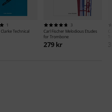
1
3
r
Clarke Technical
Carl Fischer
Melodious Etudes
Ca
for Trombone
T
279 kr
3