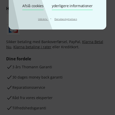
Afslå cookies
yderligere informationer
Handl og betal sikkert
·
Udskriv
Databeskyttelsen
Sikker betaling med Bankoverførsel, PayPal,
Klarna Betal
Nu
,
Klarna betaling i rater
eller Kreditkort.
Dine fordele
3 års Thomann Garanti
30 dages money back garanti
Reparationsservice
Råd fra vores eksperter
Tilfredshedsgaranti