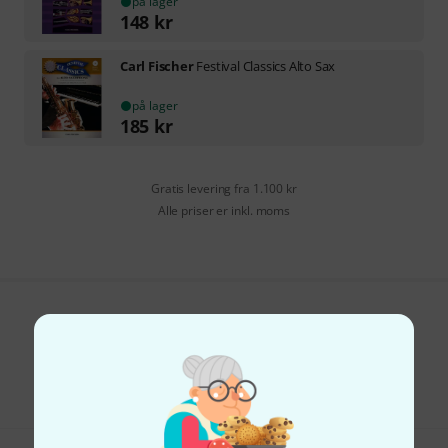
på lager
148
kr
Carl Fischer
Festival Classics Alto Sax
på lager
185
kr
Gratis levering fra 1.100 kr
Alle priser er inkl. moms
Kan du lide det du ser?
Del
Hjælp og feedback