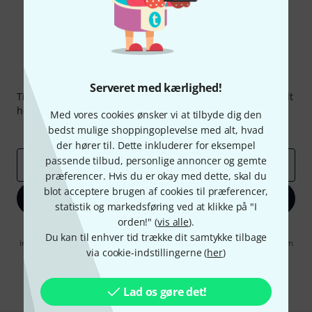
Thomann Newsletter
Serveret med kærlighed!
Tilmeld dig Thomann Nyhedsbrevet på engelsk og med lidt
held kan du vinde en af
50 gavekort
hver værdi
50 €
!
Med vores cookies ønsker vi at tilbyde dig den
Inspirerende bidrag
bedst mulige shoppingoplevelse med alt, hvad
Tilbud
Thomann-indsigter
der hører til. Dette inkluderer for eksempel
passende tilbud, personlige annoncer og gemte
Email adresse
*
præferencer. Hvis du er okay med dette, skal du
blot acceptere brugen af cookies til præferencer,
Tilmeld dig nu
statistik og markedsføring ved at klikke på "I
orden!" (
vis alle
).
Når jeg klikker på "Tilmeld dig nu", erklærer jeg mig samtidig
Du kan til enhver tid trække dit samtykke tilbage
indforstået med at modtage e-mail-reklame. Dette tilsagn kan når som
via cookie-indstillingerne (
her
)
helst trækkes tilbage. Find yderligere informationer i vores
informationer om databeskyttelse
.
* Obligatorisk felt
Lad os gøre det!