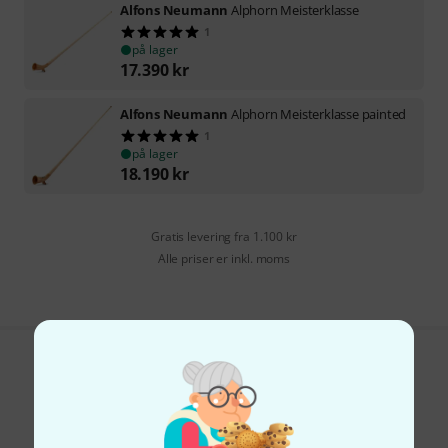
Alfons Neumann
Alphorn Meisterklasse
1
på lager
17.390
kr
Alfons Neumann
Alphorn Meisterklasse painted
1
på lager
18.190
kr
Gratis levering fra 1.100 kr
Alle priser er inkl. moms
Kan du lide det du ser?
Del
Hjælp og feedback