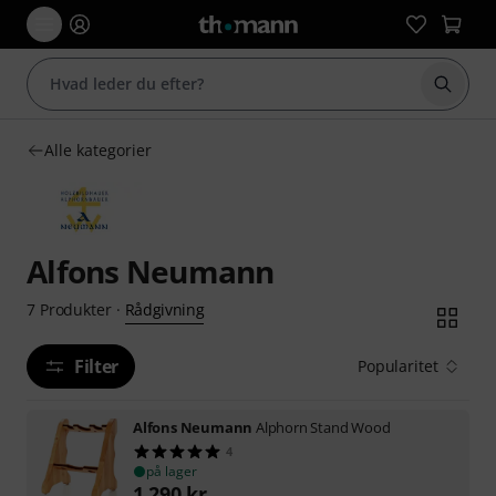
Start 
Alle kategorier
Alfons Neumann
Rådgivning
7
Produkter
·
Filter
Popularitet
Alfons Neumann
Alphorn Stand Wood
4
på lager
1.290
kr