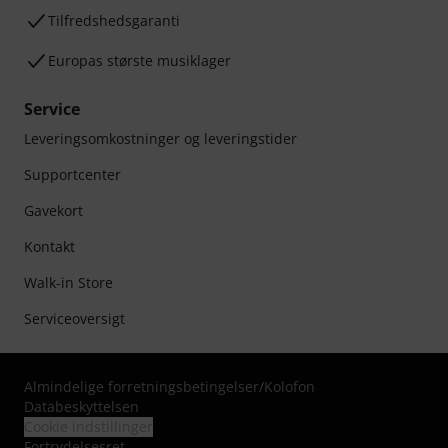
Tilfredshedsgaranti
Europas største musiklager
Service
Leveringsomkostninger og leveringstider
Supportcenter
Gavekort
Kontakt
Walk-in Store
Serviceoversigt
Almindelige forretningsbetingelser
/
Kolofon
Databeskyttelsen
Cookie indstillinger
Fortrydelsesret