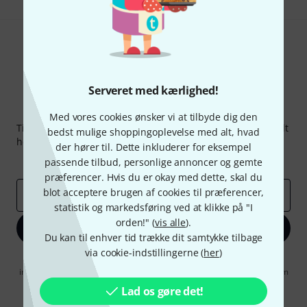
Serveret med kærlighed!
Thomann Newsletter
Med vores cookies ønsker vi at tilbyde dig den
Tilmeld dig Thomann Nyhedsbrevet på engelsk og med lidt
bedst mulige shoppingoplevelse med alt, hvad
held kan du vinde en af
50 gavekort
hver værdi
50 €
!
der hører til. Dette inkluderer for eksempel
Inspirerende bidrag
Tilbud
Thomann-indsigter
passende tilbud, personlige annoncer og gemte
præferencer. Hvis du er okay med dette, skal du
blot acceptere brugen af cookies til præferencer,
Email adresse
*
statistik og markedsføring ved at klikke på "I
orden!" (
vis alle
).
Tilmeld dig nu
Du kan til enhver tid trække dit samtykke tilbage
via cookie-indstillingerne (
her
)
Når jeg klikker på "Tilmeld dig nu", erklærer jeg mig samtidig
indforstået med at modtage e-mail-reklame. Dette tilsagn kan når som
helst trækkes tilbage. Find yderligere informationer i vores
Lad os gøre det!
informationer om databeskyttelse
.