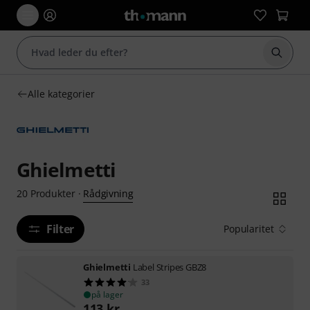
Start 
Alle kategorier
Ghielmetti
Rådgivning
20
Produkter
·
Filter
Popularitet
Ghielmetti
Label Stripes GBZ8
33
på lager
113
kr