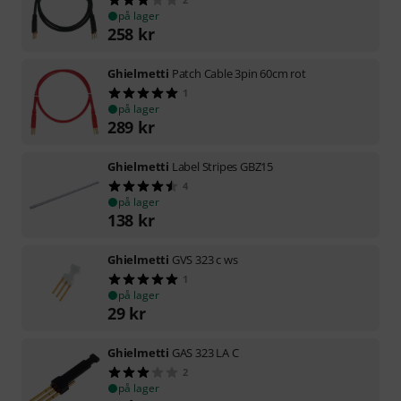
på lager
258
kr
Ghielmetti
Patch Cable 3pin 60cm rot
1
på lager
289
kr
Ghielmetti
Label Stripes GBZ15
4
på lager
138
kr
Ghielmetti
GVS 323 c ws
1
på lager
29
kr
Ghielmetti
GAS 323 LA C
2
på lager