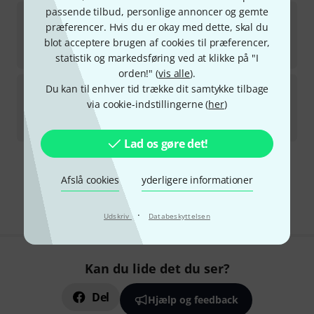
passende tilbud, personlige annoncer og gemte
Ghielmetti
Patch Cable 3pin 180cm, rt
præferencer. Hvis du er okay med dette, skal du
på lager
blot acceptere brugen af cookies til præferencer,
311
kr
statistik og markedsføring ved at klikke på "I
orden!" (
vis alle
).
Ghielmetti
Patch Cable 3pin 120cm, Blue
Du kan til enhver tid trække dit samtykke tilbage
via cookie-indstillingerne (
her
)
på lager
281
kr
Lad os gøre det!
Gratis levering fra 1.100 kr
Afslå cookies
yderligere informationer
Alle priser er inkl. moms
·
Udskriv
Databeskyttelsen
Kan du lide det du ser?
Del
Hjælp og feedback