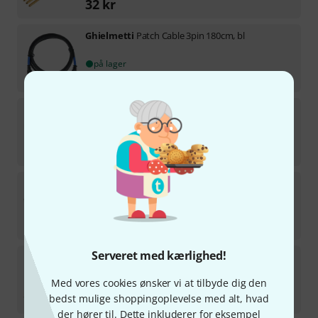
32
kr
Ghielmetti
Patch Cable 3pin 180cm, bl
på lager
311
kr
Ghielmetti
ASF 1x32 AV 3/1 SA G Blueline
1
på lager
7.499
kr
Ghielmetti
ASF 2x32 A 3/1 SA G Blueline
Forventes på lager d. 1-2 uger
5.699
kr
Serveret med kærlighed!
Ghielmetti
Patch Cable 3pin 180cm, gb
Med vores cookies ønsker vi at tilbyde dig den
på lager
311
kr
bedst mulige shoppingoplevelse med alt, hvad
der hører til. Dette inkluderer for eksempel