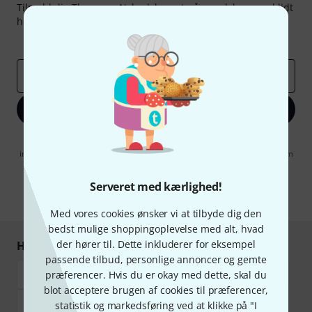
Tilmeld dig Thomann Nyhedsbrevet på engelsk og med lidt
held kan du vinde en af
50 gavekort
hver værdi
50 €
!
Inspirerende bidrag
Tilbud
Thomann-indsigter
Email adresse
*
Tilmeld dig nu
Når jeg klikker på "Tilmeld dig nu", erklærer jeg mig samtidig
indforstået med at modtage e-mail-reklame. Dette tilsagn kan når som
helst trækkes tilbage. Find yderligere informationer i vores
informationer om databeskyttelse
.
Serveret med kærlighed!
* Obligatorisk felt
Med vores cookies ønsker vi at tilbyde dig den
bedst mulige shoppingoplevelse med alt, hvad
der hører til. Dette inkluderer for eksempel
Handl og betal sikkert
passende tilbud, personlige annoncer og gemte
præferencer. Hvis du er okay med dette, skal du
blot acceptere brugen af cookies til præferencer,
statistik og markedsføring ved at klikke på "I