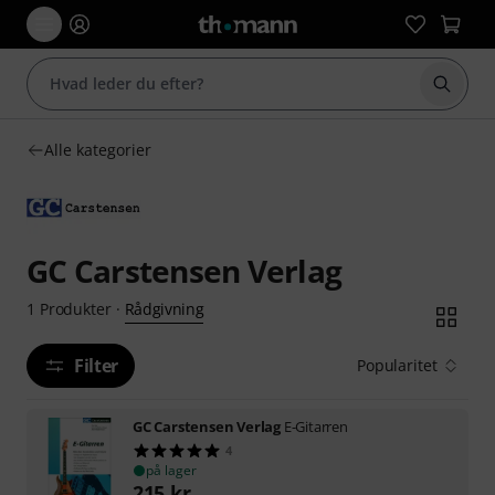
Start 
Alle kategorier
GC Carstensen Verlag
Rådgivning
1
Produkter
·
Filter
Popularitet
GC Carstensen Verlag
E-Gitarren
4
på lager
215
kr