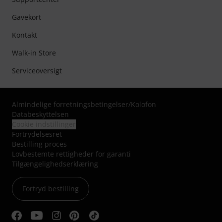
Gavekort
Kontakt
Walk-in Store
Serviceoversigt
Almindelige forretningsbetingelser
/
Kolofon
Databeskyttelsen
Cookie indstillinger
Fortrydelsesret
Bestilling proces
Lovbestemte rettigheder for garanti
Tilgængelighedserklæring
Fortryd bestilling