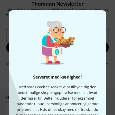
Thomann Newsletter
Tilmeld dig Thomann Nyhedsbrevet på engelsk og med lidt
held kan du vinde en af
50 gavekort
hver værdi
50 €
!
Inspirerende bidrag
Tilbud
Thomann-indsigter
Email adresse
*
Tilmeld dig nu
Når jeg klikker på "Tilmeld dig nu", erklærer jeg mig samtidig
indforstået med at modtage e-mail-reklame. Dette tilsagn kan når som
helst trækkes tilbage. Find yderligere informationer i vores
informationer om databeskyttelse
.
Serveret med kærlighed!
* Obligatorisk felt
Med vores cookies ønsker vi at tilbyde dig den
bedst mulige shoppingoplevelse med alt, hvad
Handl og betal sikkert
der hører til. Dette inkluderer for eksempel
passende tilbud, personlige annoncer og gemte
præferencer. Hvis du er okay med dette, skal du