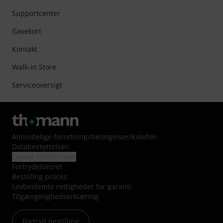
Supportcenter
Gavekort
Kontakt
Walk-in Store
Serviceoversigt
Almindelige forretningsbetingelser
/
Kolofon
Databeskyttelsen
Cookie indstillinger
Fortrydelsesret
Bestilling proces
Lovbestemte rettigheder for garanti
Tilgængelighedserklæring
Fortryd bestilling