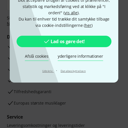
blot acceptere brugen af cookies til præferencer,
statistik og markedsføring ved at klikke på "I
orden!" (
vis alle
).
Sikker betaling med Bankoverførsel, PayPal,
Klarna Betal
Du kan til enhver tid trække dit samtykke tilbage
Nu
,
Klarna betaling i rater
eller Kreditkort.
via cookie-indstillingerne (
her
)
Dine fordele
Lad os gøre det!
3 års Thomann Garanti
Afslå cookies
yderligere informationer
30 dages money back garanti
Reparationsservice
·
Udskriv
Databeskyttelsen
Råd fra vores eksperter
Tilfredshedsgaranti
Europas største musiklager
Service
Leveringsomkostninger og leveringstider