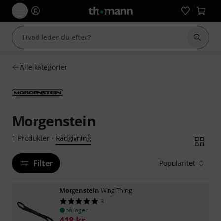
Start 
Alle kategorier
Morgenstein
Rådgivning
1
Produkter
·
Filter
Popularitet
Morgenstein
Wing Thing
3
på lager
418
kr