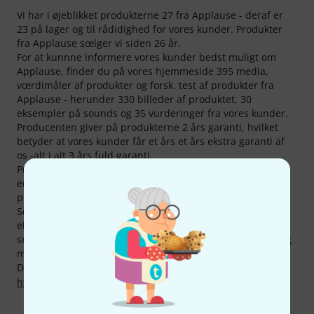
Vi har i øjeblikket produkterne 27 fra Applause - deraf er
23 på lager og til rådidighed for vores kunder. Produkter
fra Applause sœlger vi siden 26 år.
For at kunnne informere vores kunder bedst muligt om
Applause, finder du på vores hjemmeside 395 media,
vœrdimåler af produkter og forsk. test af produkter fra
Applause - herunder 330 billeder af produktet, 30
eksempler på sounds og 35 vurderinger fra vores kunder.
Producenten giver på produkterne 2 års garanti, hvilket
betyder at vores kunder får et års et års ekstra garanti af
os -alt i alt 3 års fuld garanti.
Produkter fra Applause køber du billigere hos Thomann
end andre steder. Alene i de sidste 3 måneder har vi sat
priserne ned på 12 produkter.
Selvfølgelig har vi også på produkter fra Applause vores
eksklusive 30-dages-penge garanti, 3 års garanti og ekstra
service som vores kompetente fagfolk, reperaturservice og
meget mere.
Du kan finde flere oplysninger om producenten på
http://www.ovationguitars.com