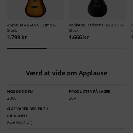
Applause
AAS-69-VC Jump B-
Applause
Traditional AB28-5S B-
A
Stock
Stock
S
1.799 kr
1.666 kr
Værd at vide om Applause
HOS OS SIDEN
PRODUKTER PÅ LAGER
2000
20+
Ø AF VARER DER ER TIL
RÅDIGHED
84.65% (1 år)