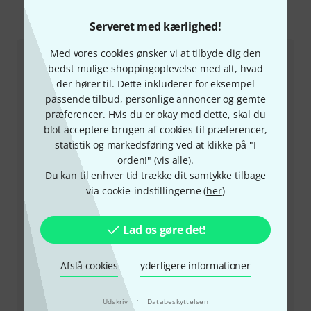
Sådan kontakter du os
Serveret med kærlighed!
Med vores cookies ønsker vi at tilbyde dig den
Kundeservice Danmark
bedst mulige shoppingoplevelse med alt, hvad
der hører til. Dette inkluderer for eksempel
passende tilbud, personlige annoncer og gemte
præferencer. Hvis du er okay med dette, skal du
blot acceptere brugen af cookies til præferencer,
statistik og markedsføring ved at klikke på "I
+45-78150202
orden!" (
vis alle
).
Du kan til enhver tid trække dit samtykke tilbage
Vores kundeservice står klar til at hjælpe, hvis du har
via cookie-indstillingerne (
her
)
spørgsmål eller problemer efter dit køb.
Lad os gøre det!
Hav dit kundenummer parat
Afslå cookies
yderligere informationer
Åbningstider (CEST - Centraleuropæisk
sommertid)
·
Udskriv
Databeskyttelsen