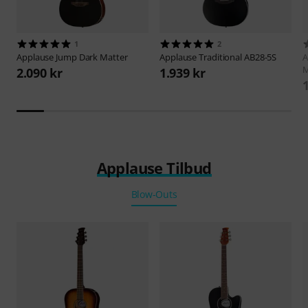
1
2
Applause
Jump Dark Matter
Applause
Traditional AB28-5S
A
M
2.090 kr
1.939 kr
Applause Tilbud
Blow-Outs