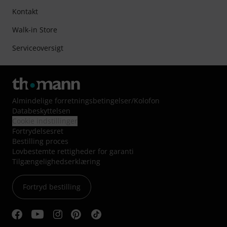
Kontakt
Walk-in Store
Serviceoversigt
Almindelige forretningsbetingelser
/
Kolofon
Databeskyttelsen
Cookie indstillinger
Fortrydelsesret
Bestilling proces
Lovbestemte rettigheder for garanti
Tilgængelighedserklæring
Fortryd bestilling