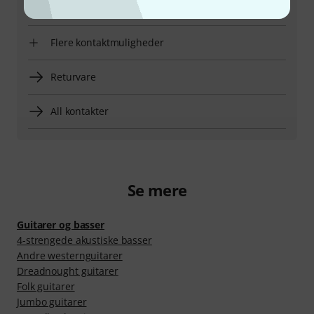
Aftal opringning
Flere kontaktmuligheder
Returvare
All kontakter
Se mere
Guitarer og basser
4-strengede akustiske basser
Andre westernguitarer
Dreadnought guitarer
Folk guitarer
Jumbo guitarer