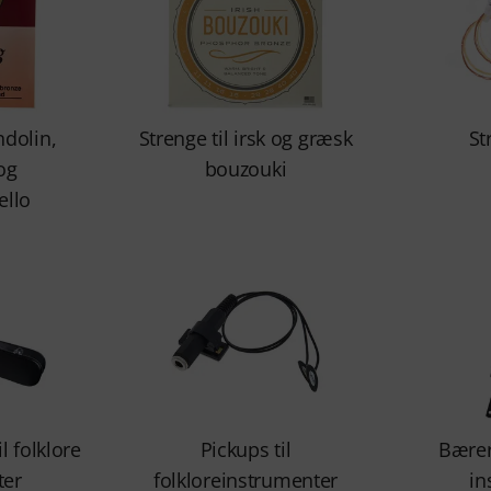
ndolin,
Strenge til irsk og græsk
St
og
bouzouki
llo
l folklore
Pickups til
Bærer
ter
folkloreinstrumenter
in