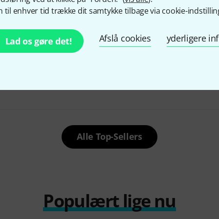
 til enhver tid trække dit samtykke tilbage via cookie-indstillin
Afslå cookies
yderligere i
Lad os gøre det!
1000 stk solgt
Daddario
J
Strings
K&K
Trinity Pro Mini System
82 kr
2.699 kr
Alle Top-Sellers
Populært lige nu