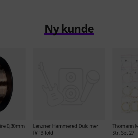
Ny kunde
Wire 0,30mm
Lenzner
Hammered Dulcimer
Thomann
M
f#'' 3-fold
Str. Set 27