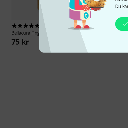
Du kan
324
Bellacura
Fingerboard Oil
75 kr