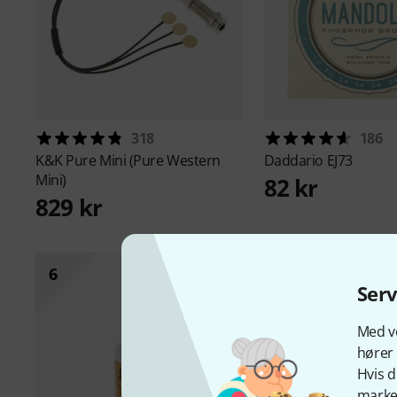
318
186
K&K
Pure Mini (Pure Western
Daddario
EJ73
Mini)
82 kr
829 kr
6
Ser
Med vo
hører 
Hvis d
marked