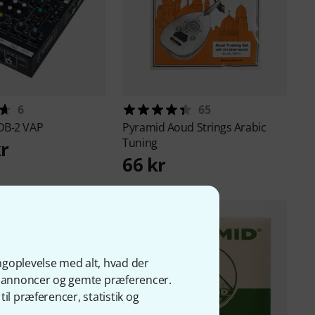
6
65
DB-2 VAP
Pyramid
Aoud Strings Arabic
Tuning
kr
66 kr
9
ngoplevelse med alt, hvad der
ge annoncer og gemte præferencer.
il præferencer, statistik og