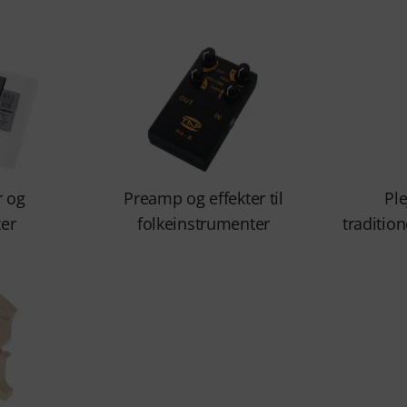
 og
Preamp og effekter til
Ple
er
folkeinstrumenter
traditio