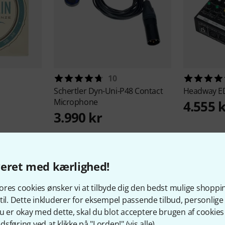
10
Schertler
Dyn-Uni-P48 Contact
Headway
E
Microphone
4.555 
3.990 kr
8
veret med kærlighed!
res cookies ønsker vi at tilbyde dig den bedst mulige shoppi
til. Dette inkluderer for eksempel passende tilbud, personli
u er okay med dette, skal du blot acceptere brugen af cookies t
sføring ved at klikke på "I orden!" (
vis alle
).