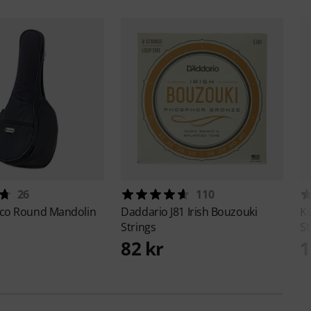
26
110
co Round Mandolin
Daddario
J81 Irish Bouzouki
K
Strings
St
82 kr
1