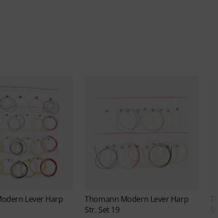
odern Lever Harp
Thomann
Modern Lever Harp
T
Str. Set 19
St