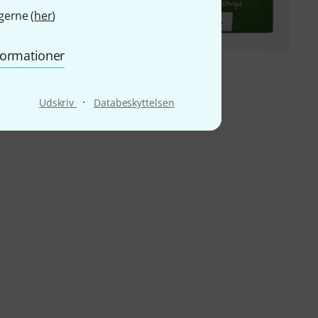
gerne (
her
)
nformationer
110
23
81 Irish Bouzouki
Pyramid
SAZ 676/7
89 kr
·
Udskriv
Databeskyttelsen