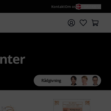
Kontakt
Om os
DA / KR
t søgning med søgeord {searchTerm}
enter
Rådgivning