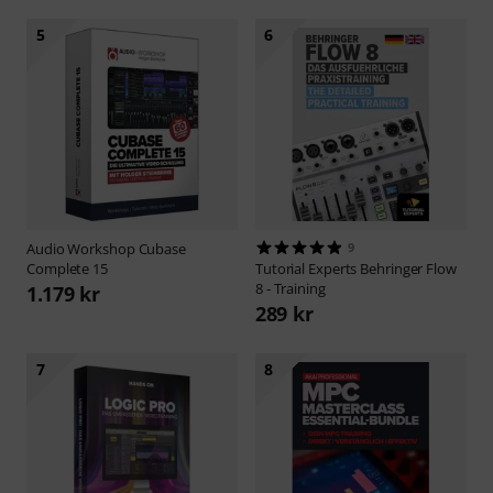
5
6
Audio Workshop
Cubase
9
Complete 15
Tutorial Experts
Behringer Flow
8 - Training
1.179 kr
289 kr
7
8