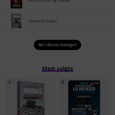
Andre DVD'er og videoer
Videos til studier
Alt i denne kategori
Mest solgte
1
2