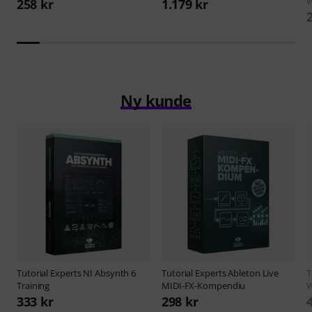
W
258 kr
1.179 kr
Ny kunde
Tutorial Experts
NI Absynth 6
Tutorial Experts
Ableton Live
T
Training
MIDI-FX-Kompendiu
W
333 kr
298 kr