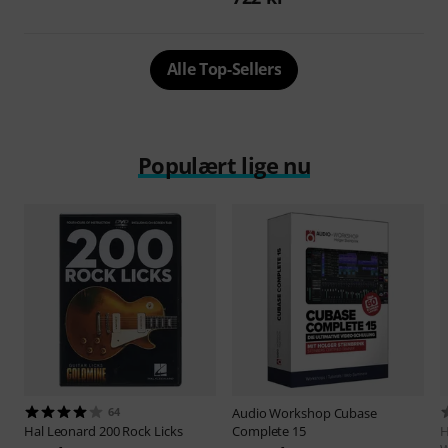
Alle Top-Sellers
Populært lige nu
64
Audio Workshop
Cubase
Hal Leonard
200 Rock Licks
Complete 15
H