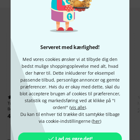
Hot Deals
Serveret med kærlighed!
Med vores cookies ønsker vi at tilbyde dig den
bedst mulige shoppingoplevelse med alt, hvad
der hører til. Dette inkluderer for eksempel
passende tilbud, personlige annoncer og gemte
præferencer. Hvis du er okay med dette, skal du
blot acceptere brugen af cookies til præferencer,
12
770
statistik og markedsføring ved at klikke på "I
Tutorial Experts
Hands On
K&M
10065 Music Stand Black
M
orden!" (
vis alle
).
Behringer Wing
285 kr
Du kan til enhver tid trække dit samtykke tilbage
499 kr
via cookie-indstillingerne (
her
)
Lad os gøre det!