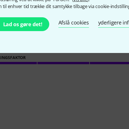
 til enhver tid trække dit samtykke tilbage via cookie-indstillin
4.7
/ 5
Afslå cookies
yderligere i
Lad os gøre det!
E/LYD
TENCE
INGSFAKTOR