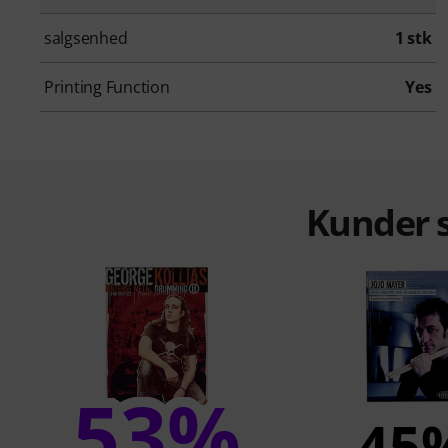
salgsenhed
1 stk
Printing Function
Yes
Kunder s
53%
45