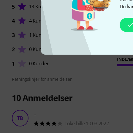
5
13 Kunder
Du kan
4
4 Kunder
BILLED
3
1 Kunde
KOMPE
2
0 Kunder
INDLÆR
1
0 Kunder
Retningslinjer for anmeldelser
10
Anmeldelser
-
TB
toke bille 10.03.2022