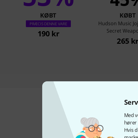
KØBT
KØBT
Hudson Music Jo
PRÆCIS DENNE VARE
Secret Weap
190 kr
265 k
Ser
Med vo
hører 
Hvis d
marked