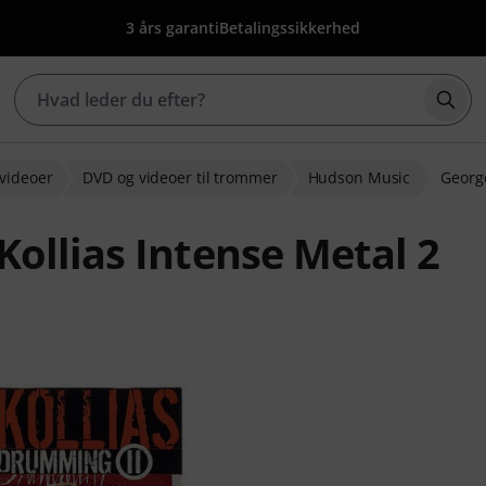
3 års garanti
Betalingssikkerhed
Star
videoer
DVD og videoer til trommer
Hudson Music
George
ollias Intense Metal 2
edømmelser