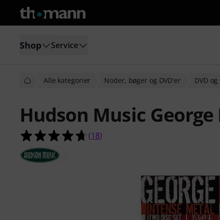
Shop
Service
Alle kategorier
Noder, bøger og DVD'er
DVD og 
Hudson Music George K
4.7 ud af 5 stjerner fra 18 kundeb
(
18
)