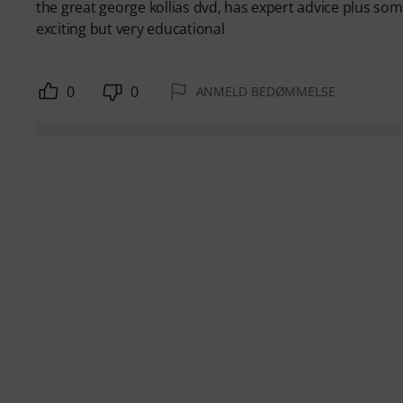
the great george kollias dvd, has expert advice plus so
exciting but very educational
0
0
ANMELD BEDØMMELSE