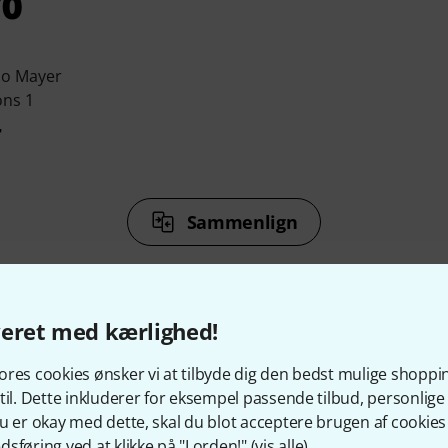
jo Mayer
ons 1
r
Sammenlign
veret med kærlighed!
res cookies ønsker vi at tilbyde dig den bedst mulige shoppi
18
Kundebedømmelser
til. Dette inkluderer for eksempel passende tilbud, personli
u er okay med dette, skal du blot acceptere brugen af cookies t
sføring ved at klikke på "I orden!" (
vis alle
).