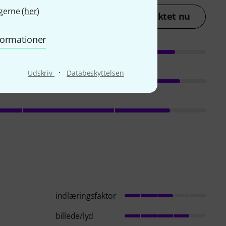
gerne (
her
)
lav en vurdering af produktet nu
nformationer
·
Udskriv
Databeskyttelsen
indlæringsfaktor
billede/lyd