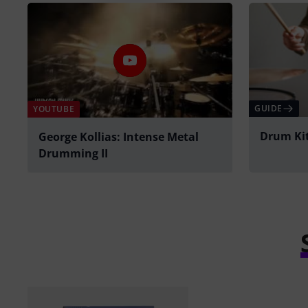
GUIDE
YOUTUBE
Drum Kit
George Kollias: Intense Metal
Drumming II
afspille