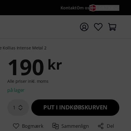
Kontakt
Om os
DA / KR
t søgning med søgeord {searchTerm}
 Kollias Intense Metal 2
190
kr
Alle priser inkl. moms
på lager
PUT I INDKØBSKURVEN
1
Bogmærk
Sammenlign
Del