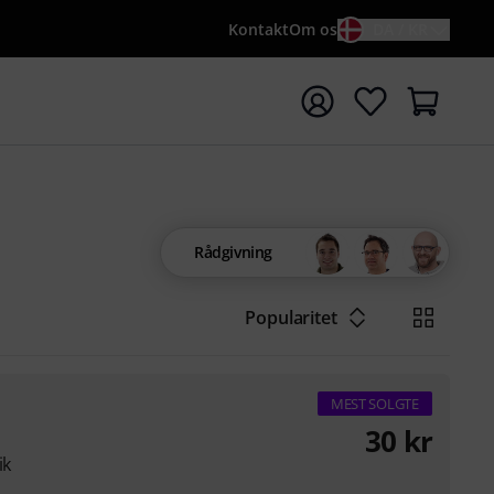
Kontakt
Om os
DA / KR
t søgning med søgeord {searchTerm}
Rådgivning
Popularitet
MEST SOLGTE
30
kr
ik