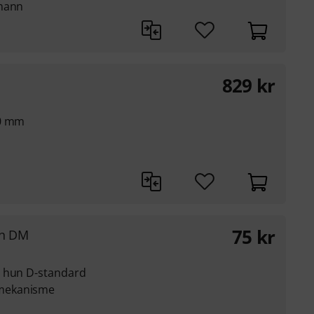
omann
829
kr
10 mm
75
kr
gh DM
S hun D-standard
mekanisme