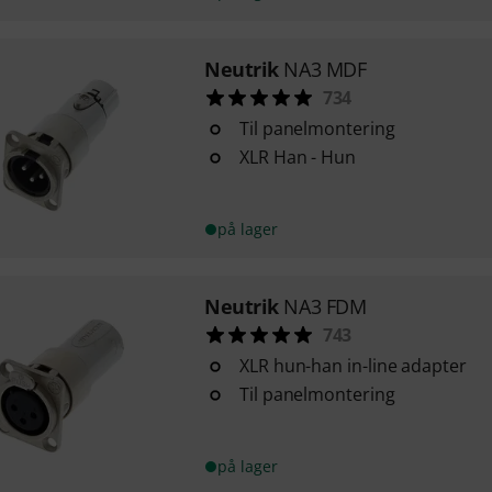
Neutrik
NA3 MDF
734
Til panelmontering
XLR Han - Hun
på lager
Neutrik
NA3 FDM
743
XLR hun-han in-line adapter
Til panelmontering
på lager