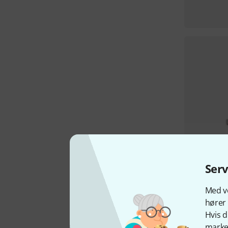
Ser
Med vo
hører 
Hvis d
marked