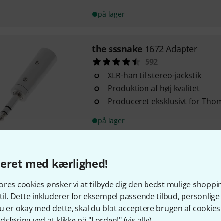
på lager
the sssnake
1672 Adapter
592
XLR-han til stereo-jackstik
Produktion af høj kvalitet
Produceret eksklusivt for Th
på lager
Rigport
Speakport1x
veret med kærlighed!
20
Meget kompakt Speaker Twist 
res cookies ønsker vi at tilbyde dig den bedst mulige shoppi
Med 2 sideudtag
til. Dette inkluderer for eksempel passende tilbud, personli
1 x 1:1 udgang og 1 x BiAmped u
u er okay med dette, skal du blot acceptere brugen af cookies t
sføring ved at klikke på "I orden!" (
vis alle
).