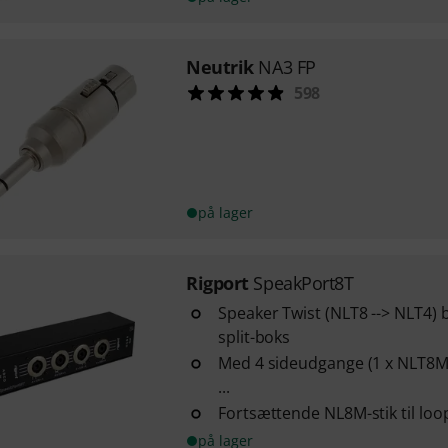
Neutrik
NA3 FP
598
på lager
Rigport
SpeakPort8T
Speaker Twist (NLT8 --> NLT4)
split-boks
Med 4 sideudgange (1 x NLT8M >
...
Fortsættende NL8M-stik til loo
på lager