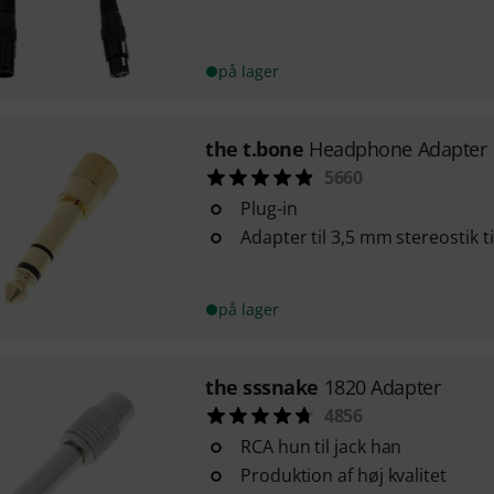
på lager
the t.bone
Headphone Adapter
5660
Plug-in
Adapter til 3,5 mm stereostik t
på lager
the sssnake
1820 Adapter
4856
RCA hun til jack han
Produktion af høj kvalitet