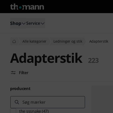
Shop
Service
Alle kategorier
Ledninger og stik
Adapterstik
Adapterstik
223
Filter
producent
Søg mærker
the sssnake
(47)