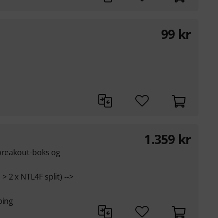
99
kr
1.359
kr
 breakout-boks og
 2 x NTL4F split) -->
ping