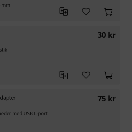
,8 mm
30
kr
stik
75
kr
Adapter
heder med USB C-port