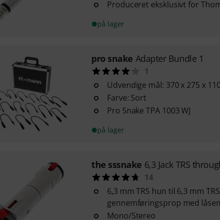
Produceret eksklusivt for Th
på lager
pro snake
Adapter Bundle 1
1
Udvendige mål: 370 x 275 x 1
Farve: Sort
Pro Snake TPA 1003 WJ
på lager
the sssnake
6,3 Jack TRS throu
14
6,3 mm TRS hun til 6,3 mm TR
gennemføringsprop med låse
Mono/Stereo