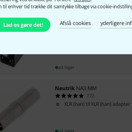
på lager
 til enhver tid trække dit samtykke tilbage via cookie-indstillin
Afslå cookies
yderligere i
Neutrik
NE8 FF
Lad os gøre det!
481
RJ45
Farve: Sort
på lager
Neutrik
NA3 MM
772
XLR (han) til XLR (han) adapter
på lager