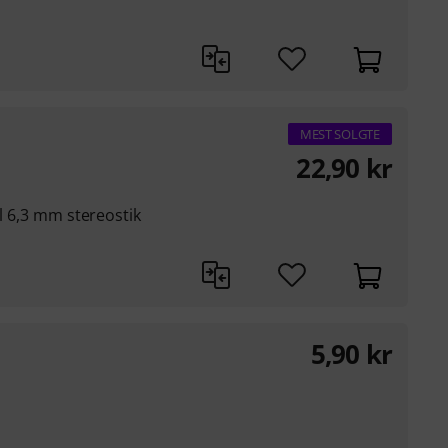
MEST SOLGTE
22,90
kr
il 6,3 mm stereostik
5,90
kr