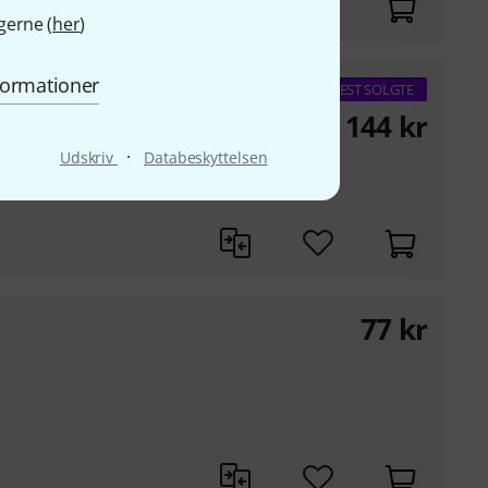
gerne (
her
)
nformationer
MEST SOLGTE
144
kr
·
Udskriv
Databeskyttelsen
77
kr