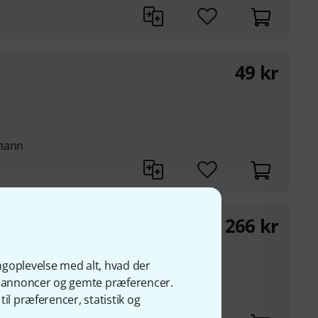
49
kr
omann
266
kr
(NL4M) breakout-boks
ngoplevelse med alt, hvad der
ge annoncer og gemte præferencer.
dgang (1+ - og ...
il præferencer, statistik og