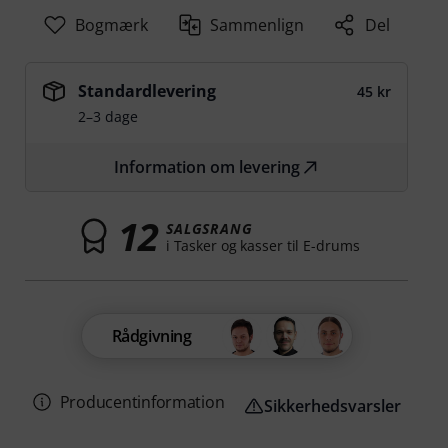
Bogmærk
Sammenlign
Del
Standardlevering
45 kr
2–3 dage
Information om levering
12
SALGSRANG
i Tasker og kasser til E-drums
Rådgivning
Producentinformation
Sikkerhedsvarsler