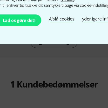
KØBT
 til enhver tid trække dit samtykke tilbage via cookie-indstillin
um Bag
Millenium Universal
Thon Cas
Percussion Pad Bag
r
Afslå cookies
yderligere i
299 kr
1
Lad os gøre det!
Sammenlign
1
Kundebedømmelser