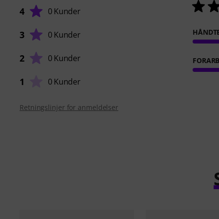
4
0 Kunder
HÅNDT
3
0 Kunder
2
0 Kunder
FORARB
1
0 Kunder
Retningslinjer for anmeldelser