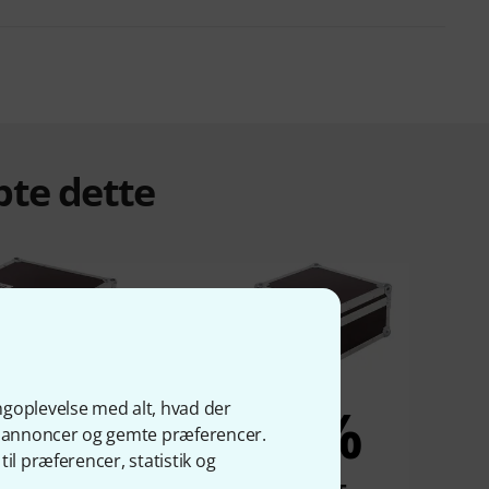
bte dette
4%
4%
ngoplevelse med alt, hvad der
ge annoncer og gemte præferencer.
il præferencer, statistik og