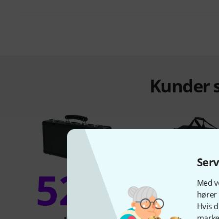
Kunder s
Ser
52%
30
Med vo
hører 
Hvis d
marked