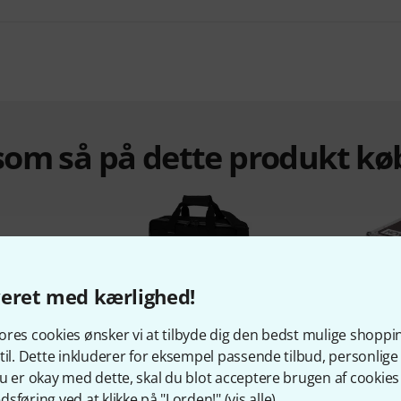
om så på dette produkt kø
veret med kærlighed!
%
4%
res cookies ønsker vi at tilbyde dig den bedst mulige shoppi
til. Dette inkluderer for eksempel passende tilbud, personli
u er okay med dette, skal du blot acceptere brugen af cookies t
sføring ved at klikke på "I orden!" (
vis alle
).