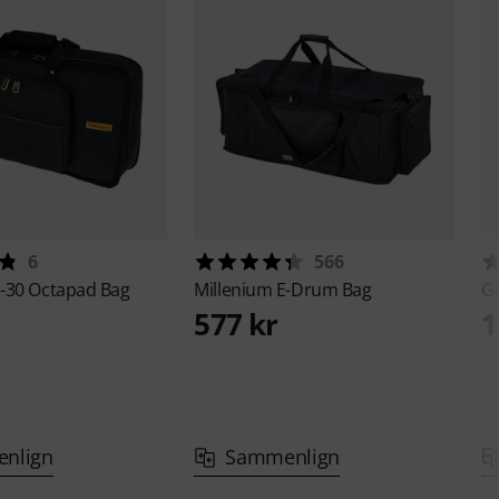
6
566
-30 Octapad Bag
Millenium
E-Drum Bag
G
577 kr
1
nlign
Sammenlign