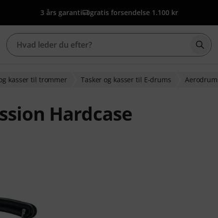
3 års garanti
gratis forsendelse 1.100 kr
Star
og kasser til trommer
Tasker og kasser til E-drums
Aerodrum
ssion Hardcase
dømmelser