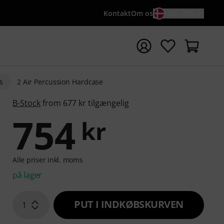
Kontakt
Om os
DA / KR
t søgning med søgeord {searchTerm}
s
2 Air Percussion Hardcase
B-Stock
from 677 kr tilgængelig
754
kr
Alle priser inkl. moms
på lager
PUT I INDKØBSKURVEN
1