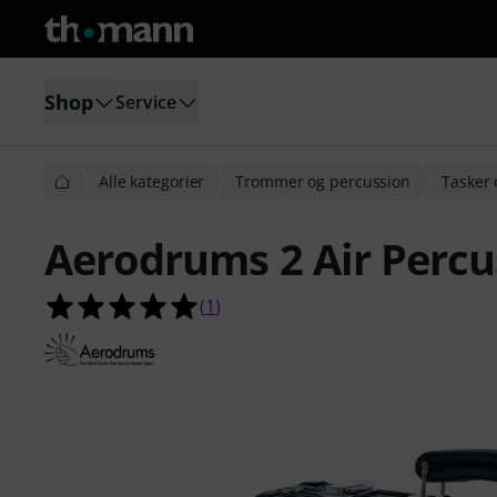
Shop
Service
Alle kategorier
Trommer og percussion
Tasker 
Aerodrums 2 Air Percu
5.0 ud af 5 stjerner fra 1 kundebe
(
1
)