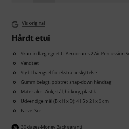
Vis original
Hårdt etui
Skumindlæg egnet til Aerodrums 2 Air Percussion S
Vandtæt
Støbt hængsel for ekstra beskyttelse
Gummibelagt, polstret snap-down håndtag
Materialer: Zink, stål, hickory, plastik
Udvendige mål (B x H x D): 41,5 x 21 x 9 cm
Farve: Sort
30 dages-Money Back garanti
30