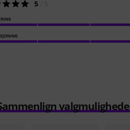
5
/ 5
ERING
EJDNING
Sammenlign valgmulighede