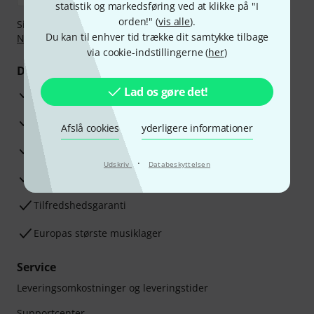
statistik og markedsføring ved at klikke på "I
orden!" (
vis alle
).
Sikker betaling med Bankoverførsel, PayPal,
Klarna Betal
Du kan til enhver tid trække dit samtykke tilbage
Nu
,
Klarna betaling i rater
eller Kreditkort.
via cookie-indstillingerne (
her
)
Dine fordele
Lad os gøre det!
3 års Thomann Garanti
30 dages money back garanti
Afslå cookies
yderligere informationer
Reparationsservice
·
Udskriv
Databeskyttelsen
Råd fra vores eksperter
Tilfredshedsgaranti
Europas største musiklager
Service
Leveringsomkostninger og leveringstider
Supportcenter