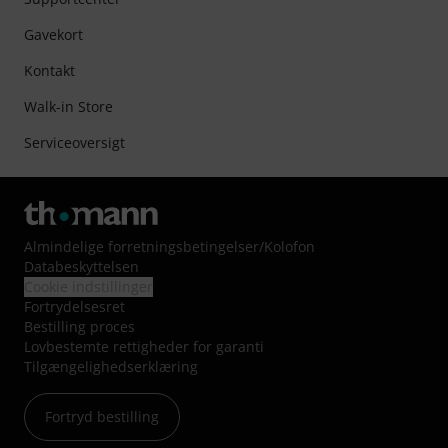
Gavekort
Kontakt
Walk-in Store
Serviceoversigt
Almindelige forretningsbetingelser
/
Kolofon
Databeskyttelsen
Cookie indstillinger
Fortrydelsesret
Bestilling proces
Lovbestemte rettigheder for garanti
Tilgængelighedserklæring
Fortryd bestilling