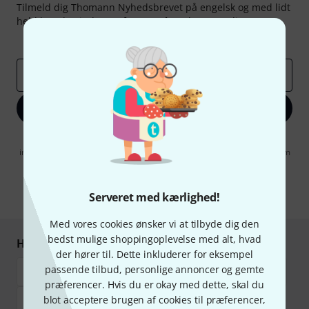
Tilmeld dig Thomann Nyhedsbrevet på engelsk og med lidt
held kan du vinde en af
50 gavekort
hver værdi
50 €
!
Inspirerende bidrag
Tilbud
Thomann-indsigter
Email adresse
*
Tilmeld dig nu
Når jeg klikker på "Tilmeld dig nu", erklærer jeg mig samtidig
indforstået med at modtage e-mail-reklame. Dette tilsagn kan når som
helst trækkes tilbage. Find yderligere informationer i vores
informationer om databeskyttelse
.
Serveret med kærlighed!
* Obligatorisk felt
Med vores cookies ønsker vi at tilbyde dig den
bedst mulige shoppingoplevelse med alt, hvad
Handl og betal sikkert
der hører til. Dette inkluderer for eksempel
passende tilbud, personlige annoncer og gemte
præferencer. Hvis du er okay med dette, skal du
blot acceptere brugen af cookies til præferencer,