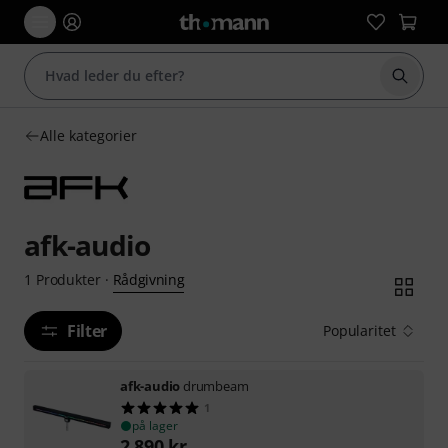
Start 
Alle kategorier
afk-audio
Rådgivning
1
Produkter
·
Filter
Popularitet
afk-audio
drumbeam
1
på lager
2.890
kr