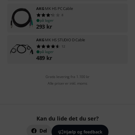
AKG
MK HS PC Cable
8
på lager
293
kr
AKG
MK HS STUDIO D Cable
12
på lager
489
kr
Gratis levering fra 1.100 kr
Alle priser er inkl. moms
Kan du lide det du ser?
Del
Hjælp og feedback