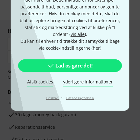
passende tilbud, personlige annoncer og gemte
* Obligatorisk felt
præferencer. Hvis du er okay med dette, skal du
blot acceptere brugen af cookies til præferencer,
statistik og markedsføring ved at klikke på "I
Handl og betal sikkert
orden!" (
vis alle
).
Du kan til enhver tid trække dit samtykke tilbage
via cookie-indstillingerne (
her
)
Lad os gøre det!
Sikker betaling med Bankoverførsel, PayPal,
Klarna Betal
Nu
,
Klarna betaling i rater
eller Kreditkort.
Afslå cookies
yderligere informationer
Dine fordele
·
Udskriv
Databeskyttelsen
3 års Thomann Garanti
30 dages money back garanti
Reparationsservice
Råd fra vores eksperter