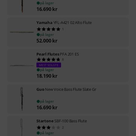
på lager
16.690
kr
Yamaha
YFL-A421 02 Alto Flute
1
på lager
52.000
kr
Pearl Flutes
PFA 201 ES
8
MEST SOLGTE
på lager
18.190
kr
Guo
New Voice Bass Flute Slate Gr
på lager
16.690
kr
Startone
SBF-100 Bass Flute
2
på lager