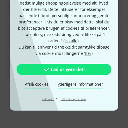
bedst mulige shoppingoplevelse med alt, hvad
1
på lager
der hører til. Dette inkluderer for eksempel
37.990
kr
passende tilbud, personlige annoncer og gemte
præferencer. Hvis du er okay med dette, skal du
Pearl Flutes
PFA 206 EU Alto Flute
blot acceptere brugen af cookies til præferencer,
statistik og markedsføring ved at klikke på "I
på lager
orden!" (
vis alle
).
30.390
kr
Du kan til enhver tid trække dit samtykke tilbage
via cookie-indstillingerne (
her
)
Altus
AS-925 SE Alto Flute
Til levering om flere måneder
Lad os gøre det!
64.700
kr
Afslå cookies
yderligere informationer
Gratis levering fra 1.100 kr
Alle priser er inkl. moms
·
Udskriv
Databeskyttelsen