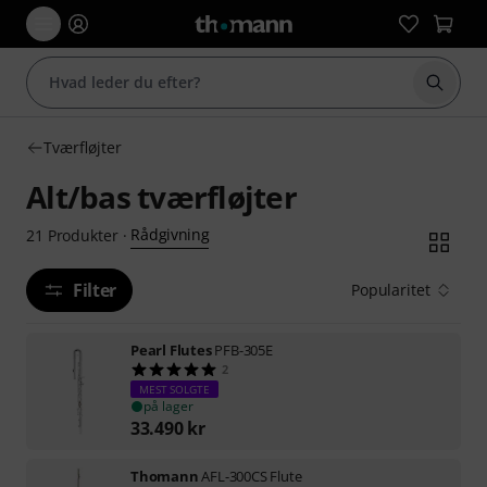
Start 
Tværfløjter
Alt/bas tværfløjter
Rådgivning
21
Produkter
·
Filter
Popularitet
Pearl Flutes
PFB-305E
2
MEST SOLGTE
på lager
33.490
kr
Thomann
AFL-300CS Flute