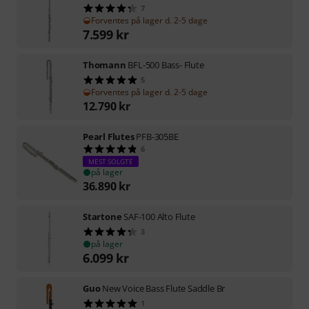
7
Forventes på lager d. 2-5 dage
7.599
kr
Thomann
BFL-500 Bass- Flute
5
Forventes på lager d. 2-5 dage
12.790
kr
Pearl Flutes
PFB-305BE
6
MEST SOLGTE
på lager
36.890
kr
Startone
SAF-100 Alto Flute
3
på lager
6.099
kr
Guo
New Voice Bass Flute Saddle Br
1