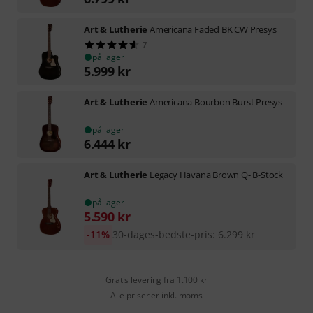
Art & Lutherie
Americana Faded BK CW Presys
7
på lager
5.999
kr
Art & Lutherie
Americana Bourbon Burst Presys
på lager
6.444
kr
Art & Lutherie
Legacy Havana Brown Q- B-Stock
på lager
5.590
kr
-11%
30-dages-bedste-pris
:
6.299
kr
Gratis levering fra 1.100 kr
Alle priser er inkl. moms