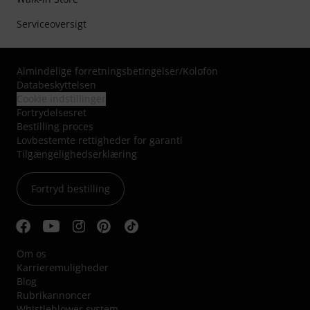
Serviceoversigt
Almindelige forretningsbetingelser
/
Kolofon
Databeskyttelsen
Cookie indstillinger
Fortrydelsesret
Bestilling proces
Lovbestemte rettigheder for garanti
Tilgængelighedserklæring
Fortryd bestilling
Om os
Karrieremuligheder
Blog
Rubrikannoncer
Whistleblower system