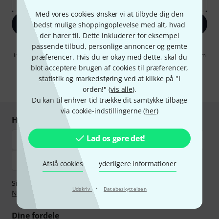
Email adresse
*
Med vores cookies ønsker vi at tilbyde dig den
Tilmeld dig nu
bedst mulige shoppingoplevelse med alt, hvad
der hører til. Dette inkluderer for eksempel
passende tilbud, personlige annoncer og gemte
Når jeg klikker på "Tilmeld dig nu", erklærer jeg mig samtidig
indforstået med at modtage e-mail-reklame. Dette tilsagn kan når som
præferencer. Hvis du er okay med dette, skal du
helst trækkes tilbage. Find yderligere informationer i vores
blot acceptere brugen af cookies til præferencer,
informationer om databeskyttelse
.
statistik og markedsføring ved at klikke på "I
* Obligatorisk felt
orden!" (
vis alle
).
Du kan til enhver tid trække dit samtykke tilbage
via cookie-indstillingerne (
her
)
Handl og betal sikkert
Lad os gøre det!
Afslå cookies
yderligere informationer
Sikker betaling med Bankoverførsel, PayPal,
Klarna Betal
·
Udskriv
Databeskyttelsen
Nu
,
Klarna betaling i rater
eller Kreditkort.
Dine fordele