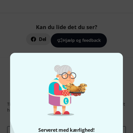
Kan du lide det du ser?
Del
Hjælp og feedback
Thomann Newsletter
Tilmeld dig Thomann Nyhedsbrevet på engelsk og med lidt
held kan du vinde en af
50 gavekort
hver værdi
50 €
!
Inspirerende bidrag
Tilbud
Thomann-indsigter
Serveret med kærlighed!