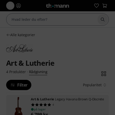
Start 
Alle kategorier
Art & Lutherie
Rådgivning
4
Produkter
·
Filter
Popularitet
Art & Lutherie
Legacy Havana Brown Q-Discrete
4
på lager
6.799
kr