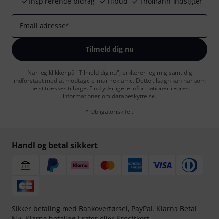
Inspirerende bidrag
Tilbud
Thomann-indsigter
Email adresse
*
Tilmeld dig nu
Når jeg klikker på "Tilmeld dig nu", erklærer jeg mig samtidig
indforstået med at modtage e-mail-reklame. Dette tilsagn kan når som
helst trækkes tilbage. Find yderligere informationer i vores
informationer om databeskyttelse
.
* Obligatorisk felt
Handl og betal sikkert
Sikker betaling med Bankoverførsel, PayPal,
Klarna Betal
Nu
,
Klarna betaling i rater
eller Kreditkort.