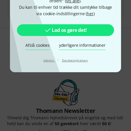
orden!" (
vis alle
).
All kontakter
Du kan til enhver tid trække dit samtykke tilbage
via cookie-indstillingerne (
her
)
Lad os gøre det!
Kan du lide det du ser?
Afslå cookies
yderligere informationer
Del
Hjælp og feedback
·
Udskriv
Databeskyttelsen
Thomann Newsletter
Tilmeld dig Thomann Nyhedsbrevet på engelsk og med lidt
held kan du vinde en af
50 gavekort
hver værdi
50 €
!