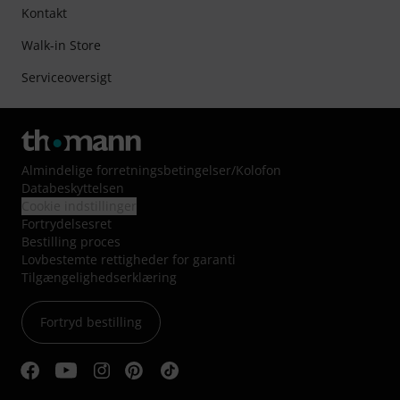
Kontakt
Walk-in Store
Serviceoversigt
Almindelige forretningsbetingelser
/
Kolofon
Databeskyttelsen
Cookie indstillinger
Fortrydelsesret
Bestilling proces
Lovbestemte rettigheder for garanti
Tilgængelighedserklæring
Fortryd bestilling