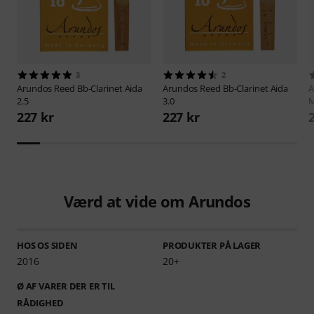
3
2
Arundos
Reed Bb-Clarinet Aida
Arundos
Reed Bb-Clarinet Aida
A
2.5
3.0
M
227 kr
227 kr
Værd at vide om Arundos
HOS OS SIDEN
PRODUKTER PÅ LAGER
2016
20+
Ø AF VARER DER ER TIL
RÅDIGHED