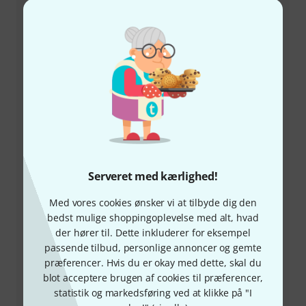
+45-78150202
Vores kundeservice står klar til at hjælpe, hvis du har
spørgsmål eller problemer efter dit køb.
Hav dit kundenummer parat
Åbningstider (CEST - Centraleuropæisk
Serveret med kærlighed!
sommertid)
Med vores cookies ønsker vi at tilbyde dig den
bedst mulige shoppingoplevelse med alt, hvad
Aftal opringning
der hører til. Dette inkluderer for eksempel
passende tilbud, personlige annoncer og gemte
Flere kontaktmuligheder
præferencer. Hvis du er okay med dette, skal du
blot acceptere brugen af cookies til præferencer,
Returvare
statistik og markedsføring ved at klikke på "I