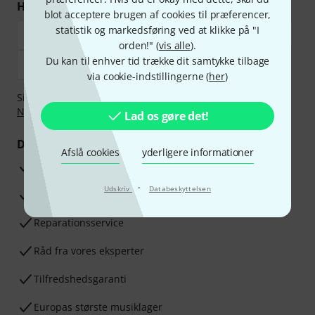
Handl og betal sikkert
blot acceptere brugen af cookies til præferencer,
statistik og markedsføring ved at klikke på "I
orden!" (
vis alle
).
Du kan til enhver tid trække dit samtykke tilbage
via cookie-indstillingerne (
her
)
Sikker betaling med Bankoverførsel, PayPal,
Klarna Betal
Nu
,
Klarna betaling i rater
eller Kreditkort.
Lad os gøre det!
Dine fordele
Afslå cookies
yderligere informationer
3 års Thomann Garanti
·
Udskriv
Databeskyttelsen
30 dages money back garanti
Reparationsservice
Råd fra vores eksperter
Tilfredshedsgaranti
Europas største musiklager