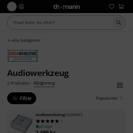
Start 
Alle kategorier
Audiowerkzeug
Rådgivning
2
Produkter
·
Filter
Popularitet
Audiowerkzeug
CoDi MK3
1
på lager
2.499
kr