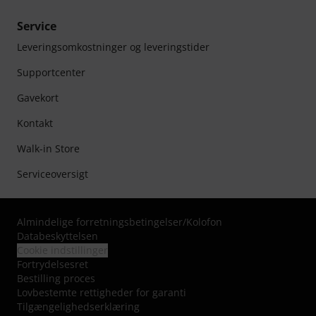
Service
Leveringsomkostninger og leveringstider
Supportcenter
Gavekort
Kontakt
Walk-in Store
Serviceoversigt
Almindelige forretningsbetingelser
/
Kolofon
Databeskyttelsen
Cookie indstillinger
Fortrydelsesret
Bestilling proces
Lovbestemte rettigheder for garanti
Tilgængelighedserklæring