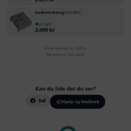
Audiowerkzeug
DiGI MK3
på lager
2.499
kr
Gratis levering fra 1.100 kr
Alle priser er inkl. moms
Kan du lide det du ser?
Del
Hjælp og feedback