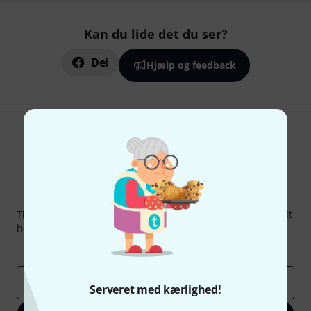
Kan du lide det du ser?
Del
Hjælp og feedback
Thomann Newsletter
Tilmeld dig Thomann Nyhedsbrevet på engelsk og med lidt
held kan du vinde en af
50 gavekort
hver værdi
50 €
!
Inspirerende bidrag
Tilbud
Thomann-indsigter
Email adresse
*
Serveret med kærlighed!