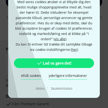
Tilmeld dig nu
Med vores cookies ønsker vi at tilbyde dig den
bedst mulige shoppingoplevelse med alt, hvad
der hører til. Dette inkluderer for eksempel
Når jeg klikker på "Tilmeld dig nu", erklærer jeg mig samtidig
indforstået med at modtage e-mail-reklame. Dette tilsagn kan når som
passende tilbud, personlige annoncer og gemte
helst trækkes tilbage. Find yderligere informationer i vores
præferencer. Hvis du er okay med dette, skal du
informationer om databeskyttelse
.
blot acceptere brugen af cookies til præferencer,
* Obligatorisk felt
statistik og markedsføring ved at klikke på "I
orden!" (
vis alle
).
Du kan til enhver tid trække dit samtykke tilbage
Handl og betal sikkert
via cookie-indstillingerne (
her
)
Lad os gøre det!
Afslå cookies
yderligere informationer
Sikker betaling med Bankoverførsel, PayPal,
Klarna Betal
Nu
,
Klarna betaling i rater
eller Kreditkort.
·
Udskriv
Databeskyttelsen
Dine fordele
3 års Thomann Garanti