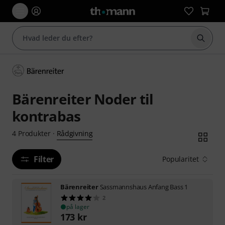
Start 
Bärenreiter Noder til
kontrabas
Rådgivning
4
Produkter
·
Filter
Popularitet
Bärenreiter
Sassmannshaus Anfang Bass 1
2
på lager
173
kr