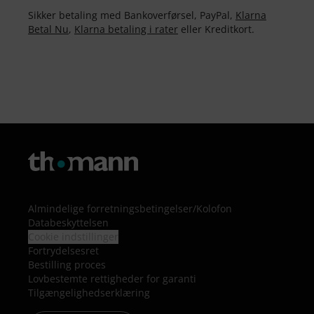
Sikker betaling med Bankoverførsel, PayPal,
Klarna
Betal Nu
,
Klarna betaling i rater
eller Kreditkort.
Almindelige forretningsbetingelser
/
Kolofon
Databeskyttelsen
Cookie indstillinger
Fortrydelsesret
Bestilling proces
Lovbestemte rettigheder for garanti
Tilgængelighedserklæring