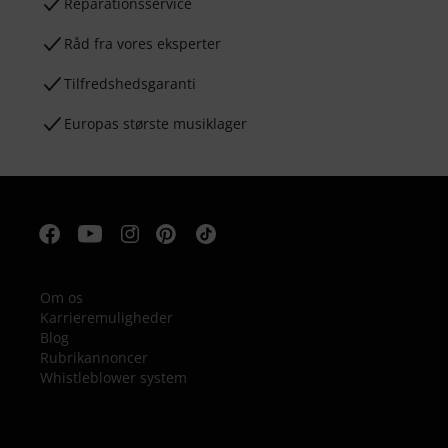
Reparationsservice
Råd fra vores eksperter
Tilfredshedsgaranti
Europas største musiklager
Om os
Karrieremuligheder
Blog
Rubrikannoncer
Whistleblower system