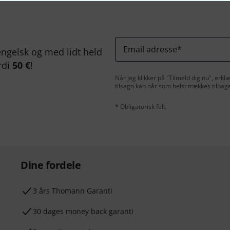
Email adresse
*
ngelsk og med lidt held
rdi
50 €
!
Når jeg klikker på "Tilmeld dig nu", erk
tilsagn kan når som helst trækkes tilbag
* Obligatorisk felt
Dine fordele
3 års Thomann Garanti
30 dages money back garanti