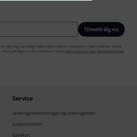
Tilmeld dig nu
lærer jeg mig samtidig indforstået med at modtage e-mail-reklame. Dette
e. Find yderligere informationer i vores
informationer om databeskyttelse
.
Service
Leveringsomkostninger og leveringstider
Supportcenter
Gavekort