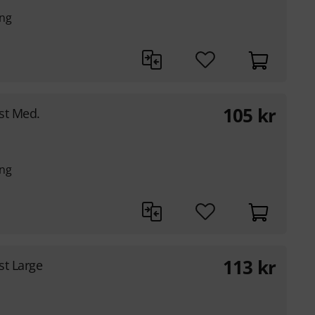
ng
r
105
kr
st Med.
ng
r
113
kr
st Large