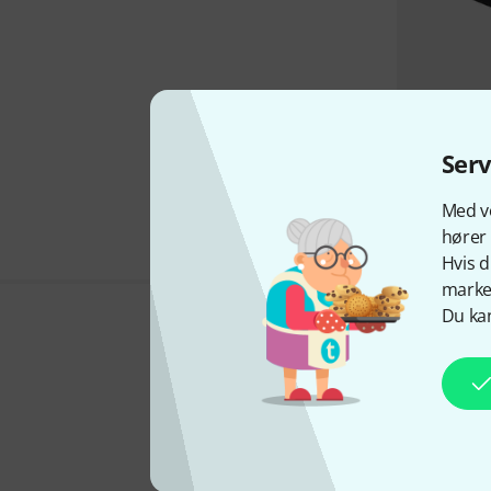
Ser
Med vo
hører 
Hvis d
marked
Du kan