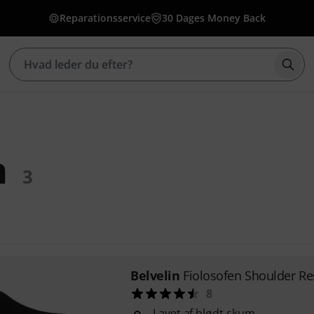
Reparationsservice
30 Dages Money Back
Star
n
3
Belvelin
Fiolosofen Shoulder Re
8
Lavet af blødt skum