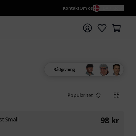
Kontakt
Om os
DA / KR
t søgning med søgeord {searchTerm}
Rådgivning
Popularitet
98
kr
st Small