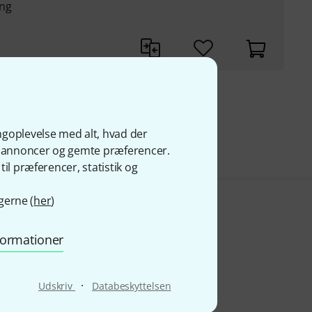
ng
r
kr
s
ngoplevelse med alt, hvad der
ge annoncer og gemte præferencer.
il præferencer, statistik og
gerne (
her
)
nformationer
·
Udskriv
Databeskyttelsen