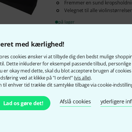
Fremmer en sund kropsholdni
Velegnet til alle violinstørrelse
på lager
veret med kærlighed!
Gratis levering fra 1.100 
Alle priser er inkl. mom
res cookies ønsker vi at tilbyde dig den bedst mulige shoppi
til. Dette inkluderer for eksempel passende tilbud, personli
u er okay med dette, skal du blot acceptere brugen af cookies t
sføring ved at klikke på "I orden!" (
vis alle
).
 til enhver tid trække dit samtykke tilbage via cookie-indstillin
Kan du lide det du ser?
Afslå cookies
yderligere i
Lad os gøre det!
Del
Hjælp og feedback