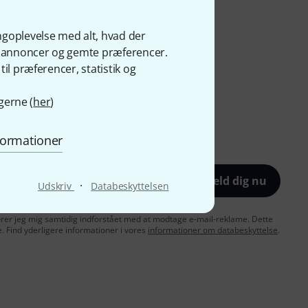
ngoplevelse med alt, hvad der
ge annoncer og gemte præferencer.
il præferencer, statistik og
gerne (
her
)
nformationer
Tilmeld dig nu
·
Udskriv
Databeskyttelsen
lærer jeg mig samtidig indforstået med at modtage e-mail-reklame. Dette
e. Find yderligere informationer i vores
informationer om databeskyttelse
.