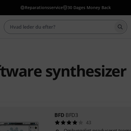
Reparationsservice
30 Dages Money Back
Star
tware synthesizer
BFD
BFD3
43
Omhyggeligt produceret trom