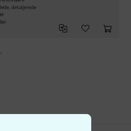
lede, detaljerede
et
dier
kr
s