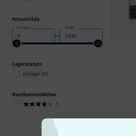
Prisområde
Fra (kr)
Til (kr)
Lagerstatuts
på lager
(1)
Kundeanmeldelser
1