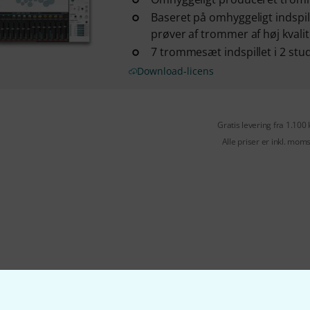
Baseret på omhyggeligt indspil
prøver af trommer af høj kvalit
7 trommesæt indspillet i 2 stu
Download-licens
Gratis levering fra 1.100 
Alle priser er inkl. mom