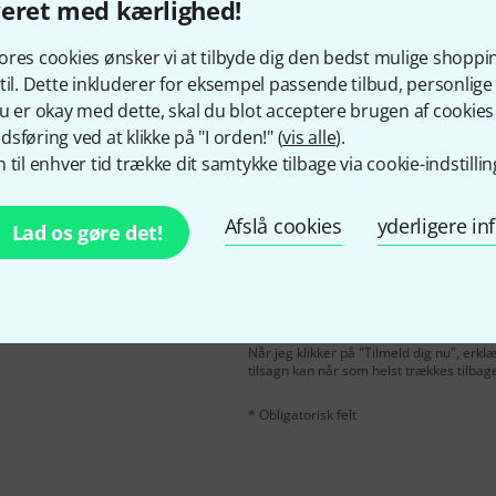
veret med kærlighed!
Kan du lide det du ser?
res cookies ønsker vi at tilbyde dig den bedst mulige shoppi
til. Dette inkluderer for eksempel passende tilbud, personli
Del
Hjælp og feedback
u er okay med dette, skal du blot acceptere brugen af cookies t
sføring ved at klikke på "I orden!" (
vis alle
).
 til enhver tid trække dit samtykke tilbage via cookie-indstillin
Afslå cookies
yderligere i
Lad os gøre det!
Email adresse
*
ngelsk og med lidt held
rdi
50 €
!
Når jeg klikker på "Tilmeld dig nu", erk
tilsagn kan når som helst trækkes tilbag
* Obligatorisk felt