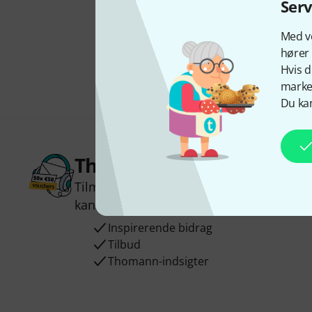
Ser
Med vo
hører 
Hvis d
marked
Du kan
Thomann Newsletter
Tilmeld dig Thomann Nyhedsbrevet på e
kan du vinde en af
50 gavekort
hver væ
Inspirerende bidrag
Tilbud
Thomann-indsigter