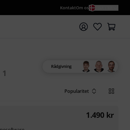
Kontakt
Om os
DA / KR
t søgning med søgeord {searchTerm}
Rådgivning
1
Popularitet
1.490
kr
mesoftware