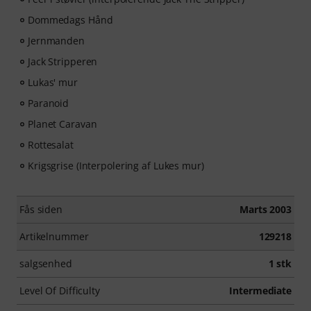
Dommedags Hånd
Jernmanden
Jack Stripperen
Lukas' mur
Paranoid
Planet Caravan
Rottesalat
Krigsgrise (Interpolering af Lukes mur)
Fås siden
Marts 2003
Artikelnummer
129218
salgsenhed
1 stk
Level Of Difficulty
Intermediate