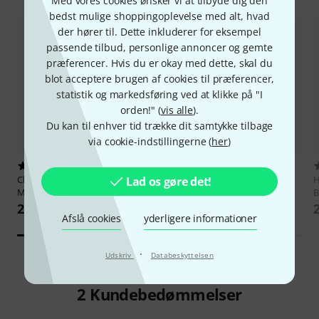
Med vores cookies ønsker vi at tilbyde dig den
bedst mulige shoppingoplevelse med alt, hvad
der hører til. Dette inkluderer for eksempel
passende tilbud, personlige annoncer og gemte
præferencer. Hvis du er okay med dette, skal du
blot acceptere brugen af cookies til præferencer,
statistik og markedsføring ved at klikke på "I
orden!" (
vis alle
).
Du kan til enhver tid trække dit samtykke tilbage
via cookie-indstillingerne (
her
)
36
19
Cherry Lane Music Company
Music Sales
Best Of Black
H
Lad os gøre det!
Metallica Master Of Puppets
Sabbath
B
253 kr
227 kr
Afslå cookies
yderligere informationer
·
Udskriv
Databeskyttelsen
2
Kundebedømmelser