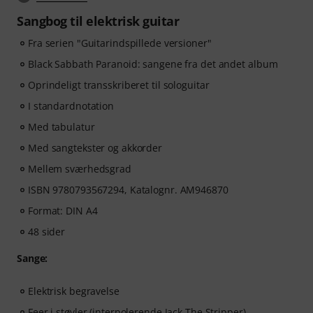
Sangbog til elektrisk guitar
Fra serien "Guitarindspillede versioner"
Black Sabbath Paranoid: sangene fra det andet album
Oprindeligt transskriberet til sologuitar
I standardnotation
Med tabulatur
Med sangtekster og akkorder
Mellem sværhedsgrad
ISBN 9780793567294, Katalognr. AM946870
Format: DIN A4
48 sider
Sange:
Elektrisk begravelse
Feer i støvler (interpolerende Jack The Stripper)