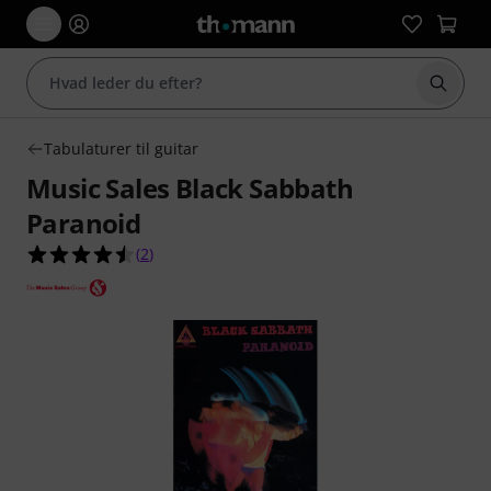
Start 
Tabulaturer til guitar
Music Sales Black Sabbath
Paranoid
4.5 ud af 5 stjerner fra 2 kundebedømmelser
(
2
)