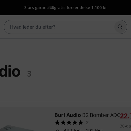
3 års garanti
gratis forsendelse 1.100 kr
Star
dio
3
22.
Burl Audio
B2 Bomber ADC
2
30-da
44,1 kHz - 192 kHz