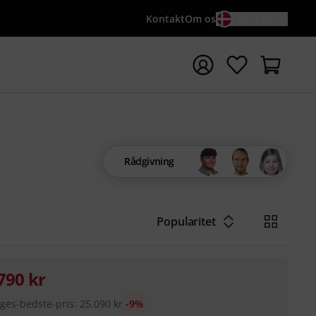
Kontakt
Om os
DA / KR
t søgning med søgeord {searchTerm}
Rådgivning
Popularitet
790
kr
ges-bedste-pris
:
25.090
kr
-9%