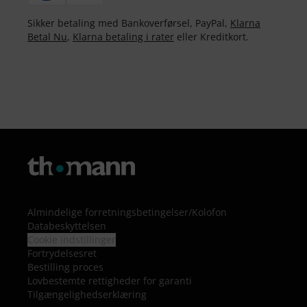
Sikker betaling med Bankoverførsel, PayPal,
Klarna
Betal Nu
,
Klarna betaling i rater
eller Kreditkort.
Almindelige forretningsbetingelser
/
Kolofon
Databeskyttelsen
Cookie indstillinger
Fortrydelsesret
Bestilling proces
Lovbestemte rettigheder for garanti
Tilgængelighedserklæring