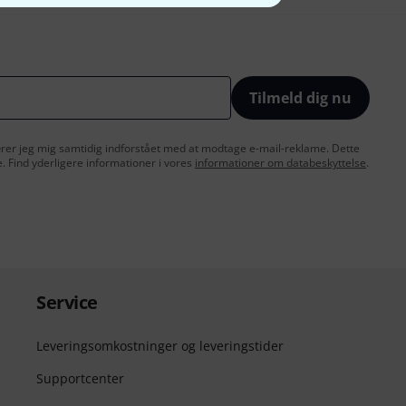
Tilmeld dig nu
lærer jeg mig samtidig indforstået med at modtage e-mail-reklame. Dette
e. Find yderligere informationer i vores
informationer om databeskyttelse
.
Service
Leveringsomkostninger og leveringstider
Supportcenter