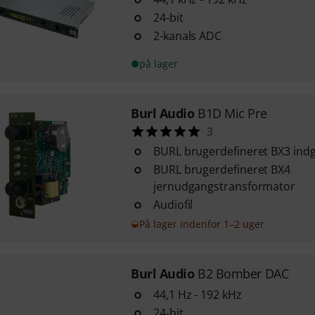
24-bit
2-kanals ADC
på lager
Burl Audio
B1D Mic Pre
3
BURL brugerdefineret BX3 ind
BURL brugerdefineret BX4
jernudgangstransformator
Audiofil
På lager indenfor 1–2 uger
Burl Audio
B2 Bomber DAC
44,1 Hz - 192 kHz
24-bit