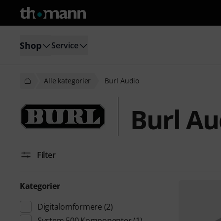
Shop
Service
Alle kategorier
Burl Audio
Burl Au
Filter
Kategorier
Digitalomformere
(2)
System 500 Komponenter
(1)