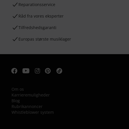
Reparationsservice
Råd fra vores eksperter
Tilfredshedsgaranti
Europas største musiklager
Om os
Karrieremuligheder
Blog
Rubrikannoncer
Whistleblower system