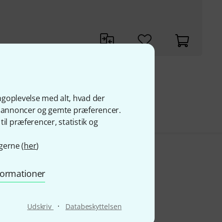
kr
s
ngoplevelse med alt, hvad der
ge annoncer og gemte præferencer.
il præferencer, statistik og
gerne (
her
)
nformationer
·
Udskriv
Databeskyttelsen