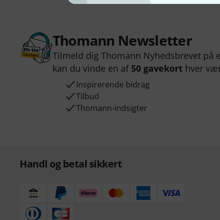
Thomann Newsletter
Tilmeld dig Thomann Nyhedsbrevet på e
kan du vinde en af
50 gavekort
hver væ
Inspirerende bidrag
Tilbud
Thomann-indsigter
Handl og betal sikkert