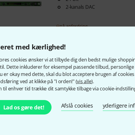
2-kanals DAC
på anfordring
veret med kærlighed!
Gratis levering fra 1.100 
Alle priser er inkl. mom
res cookies ønsker vi at tilbyde dig den bedst mulige shoppi
til. Dette inkluderer for eksempel passende tilbud, personli
u er okay med dette, skal du blot acceptere brugen af cookies t
sføring ved at klikke på "I orden!" (
vis alle
).
 til enhver tid trække dit samtykke tilbage via cookie-indstillin
Kan du lide det du ser?
Afslå cookies
yderligere i
Lad os gøre det!
Del
Hjælp og feedback