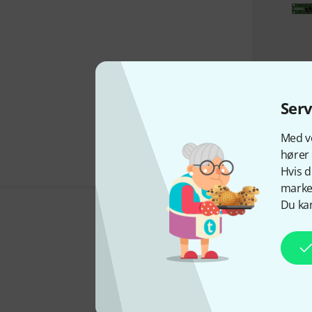
Ser
Med vo
hører 
Hvis d
marked
Du kan