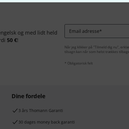
Email adresse
*
ngelsk og med lidt held
rdi
50 €
!
Når jeg klikker på "Tilmeld dig nu", erk
tilsagn kan når som helst trækkes tilbag
* Obligatorisk felt
Dine fordele
3 års Thomann Garanti
30 dages money back garanti