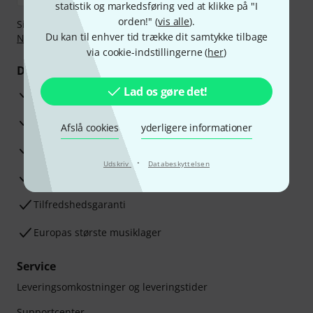
statistik og markedsføring ved at klikke på "I
orden!" (
vis alle
).
Sikker betaling med Bankoverførsel, PayPal,
Klarna Betal
Du kan til enhver tid trække dit samtykke tilbage
Nu
,
Klarna betaling i rater
eller Kreditkort.
via cookie-indstillingerne (
her
)
Dine fordele
Lad os gøre det!
3 års Thomann Garanti
30 dages money back garanti
Afslå cookies
yderligere informationer
Reparationsservice
·
Udskriv
Databeskyttelsen
Råd fra vores eksperter
Tilfredshedsgaranti
Europas største musiklager
Service
Leveringsomkostninger og leveringstider
Supportcenter