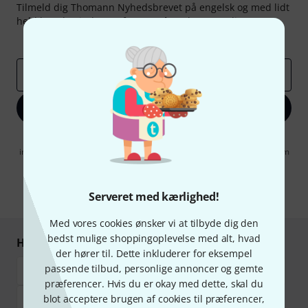
Tilmeld dig Thomann Nyhedsbrevet på engelsk og med lidt
held kan du vinde en af
50 gavekort
hver værdi
50 €
!
Inspirerende bidrag
Tilbud
Thomann-indsigter
Email adresse
*
Tilmeld dig nu
Når jeg klikker på "Tilmeld dig nu", erklærer jeg mig samtidig
indforstået med at modtage e-mail-reklame. Dette tilsagn kan når som
helst trækkes tilbage. Find yderligere informationer i vores
informationer om databeskyttelse
.
Serveret med kærlighed!
* Obligatorisk felt
Med vores cookies ønsker vi at tilbyde dig den
bedst mulige shoppingoplevelse med alt, hvad
Handl og betal sikkert
der hører til. Dette inkluderer for eksempel
passende tilbud, personlige annoncer og gemte
præferencer. Hvis du er okay med dette, skal du
blot acceptere brugen af cookies til præferencer,