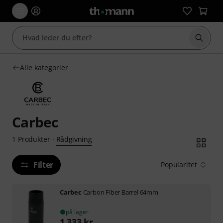
Start 
Alle kategorier
Carbec
Rådgivning
1
Produkter
·
Filter
Popularitet
Carbec
Carbon Fiber Barrel 64mm
på lager
1.333
kr