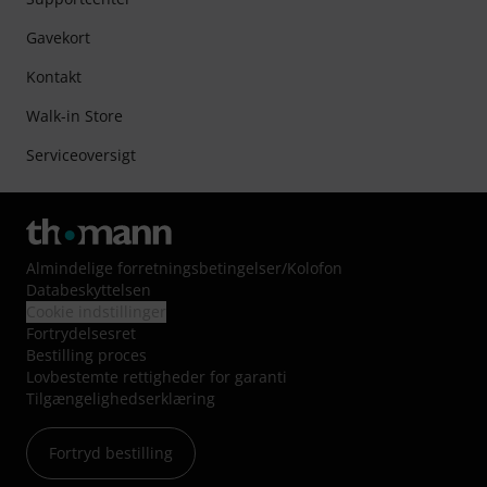
Gavekort
Kontakt
Walk-in Store
Serviceoversigt
Almindelige forretningsbetingelser
/
Kolofon
Databeskyttelsen
Cookie indstillinger
Fortrydelsesret
Bestilling proces
Lovbestemte rettigheder for garanti
Tilgængelighedserklæring
Fortryd bestilling