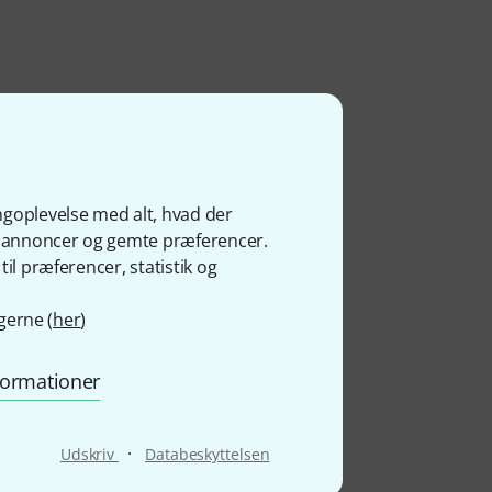
ngoplevelse med alt, hvad der
ge annoncer og gemte præferencer.
il præferencer, statistik og
gerne (
her
)
nformationer
·
Udskriv
Databeskyttelsen