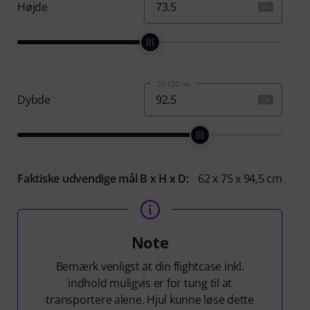
Højde
CM
27-120 cm
Dybde
CM
Faktiske udvendige mål
B x H x D
:
62
x
75
x
94,5
cm
Note
Bemærk venligst at din flightcase inkl.
indhold muligvis er for tung til at
transportere alene. Hjul kunne løse dette