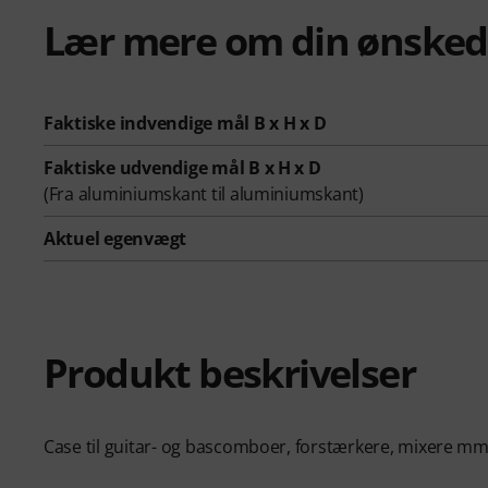
Lær mere om din ønsked
Faktiske indvendige mål
B x H x D
Faktiske udvendige mål
B x H x D
(
Fra aluminiumskant til aluminiumskant
)
Aktuel egenvægt
Produkt beskrivelser
Case til guitar- og bascomboer, forstærkere, mixere mm