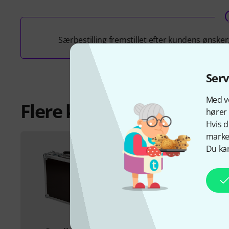
Særbestilling fremstillet efter kundens ønsker
Ser
Med vo
Flere konfigurerbare cas
hører 
Hvis d
marked
Du kan