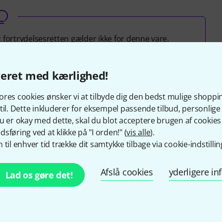
; fortrydelsesretten gælder ikke for denne vare.
veret med kærlighed!
res cookies ønsker vi at tilbyde dig den bedst mulige shoppi
es
til. Dette inkluderer for eksempel passende tilbud, personli
u er okay med dette, skal du blot acceptere brugen af cookies t
sføring ved at klikke på "I orden!" (
vis alle
).
 til enhver tid trække dit samtykke tilbage via cookie-indstillin
Afslå cookies
yderligere i
Lad os gøre det!