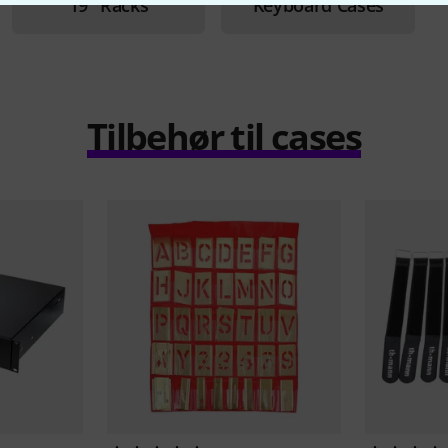
19" Racks
Keyboard Cases
Tilbehør til cases