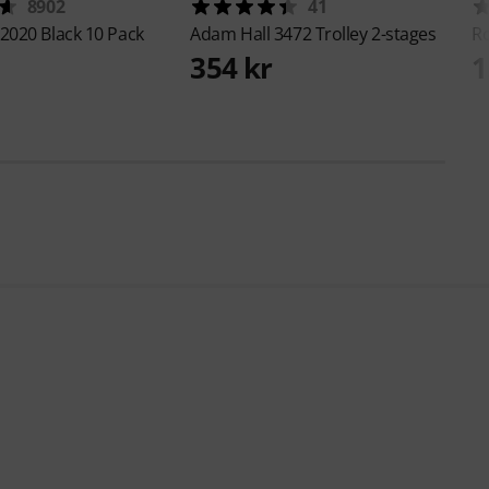
8902
41
2020 Black 10 Pack
Adam Hall
3472 Trolley 2-stages
R
354 kr
1