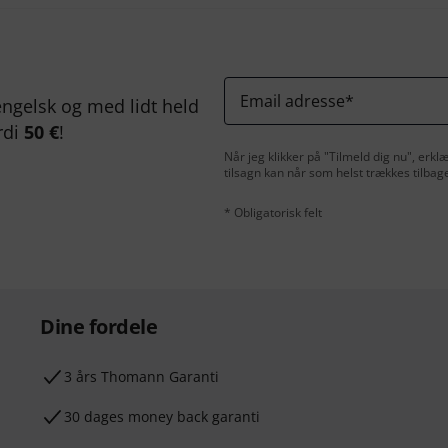
Email adresse
*
ngelsk og med lidt held
rdi
50 €
!
Når jeg klikker på "Tilmeld dig nu", erk
tilsagn kan når som helst trækkes tilbag
* Obligatorisk felt
Dine fordele
3 års Thomann Garanti
30 dages money back garanti