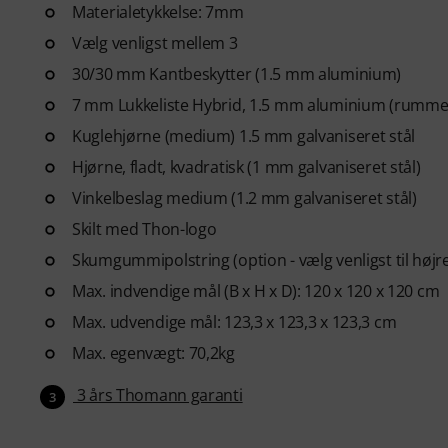
Materialetykkelse: 7mm
Vælg venligst mellem 3
30/30 mm Kantbeskytter (1.5 mm aluminium)
7 mm Lukkeliste Hybrid, 1.5 mm aluminium (rummer
Kuglehjørne (medium) 1.5 mm galvaniseret stål
Hjørne, fladt, kvadratisk (1 mm galvaniseret stål)
Vinkelbeslag medium (1.2 mm galvaniseret stål)
Skilt med Thon-logo
Skumgummipolstring (option - vælg venligst til højr
Max. indvendige mål (B x H x D): 120 x 120 x 120 cm
Max. udvendige mål: 123,3 x 123,3 x 123,3 cm
Max. egenvægt: 70,2kg
3 års Thomann garanti
3