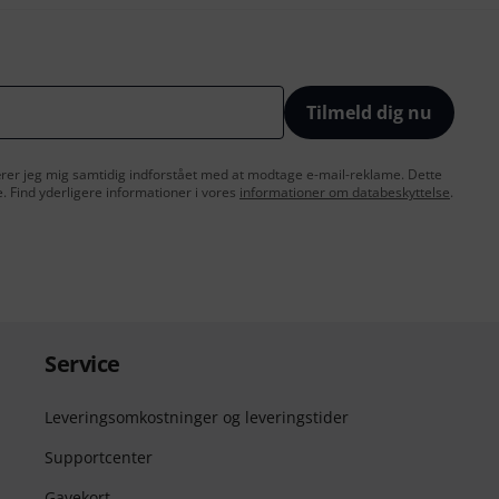
Tilmeld dig nu
lærer jeg mig samtidig indforstået med at modtage e-mail-reklame. Dette
e. Find yderligere informationer i vores
informationer om databeskyttelse
.
Service
Leveringsomkostninger og leveringstider
Supportcenter
Gavekort