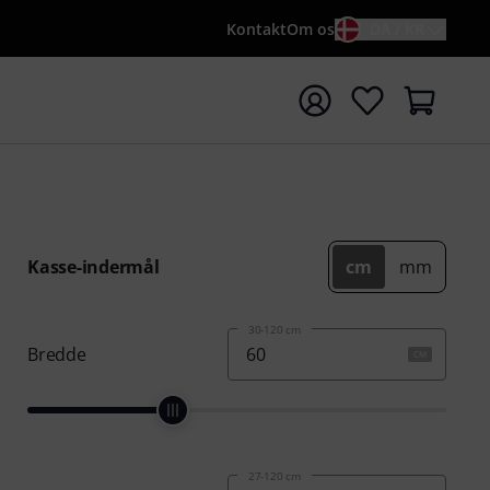
Kontakt
Om os
DA / KR
t søgning med søgeord {searchTerm}
Kasse-indermål
cm
mm
30-120 cm
Bredde
CM
27-120 cm