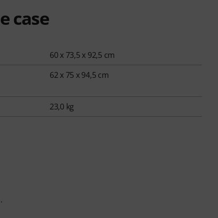
e case
60 x 73,5 x 92,5
cm
62 x 75 x 94,5
cm
23,0
kg
.